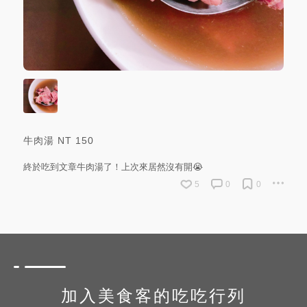
牛肉湯
NT
150
終於吃到文章牛肉湯了！上次來居然沒有開😭
5
0
0
加入美食客的吃吃行列