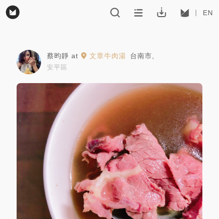
EN
蔡昀靜
at
文章牛肉湯
台南市
,
安平區