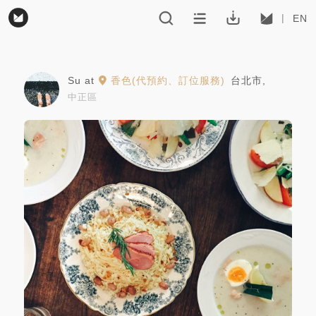
EN
Su
at
香色(代預約、訂位服務)
台北市
,
中正區