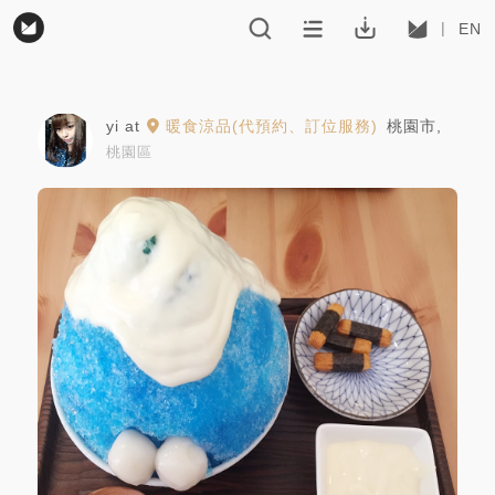
EN
yi
at
暖食涼品(代預約、訂位服務)
桃園市
,
桃園區