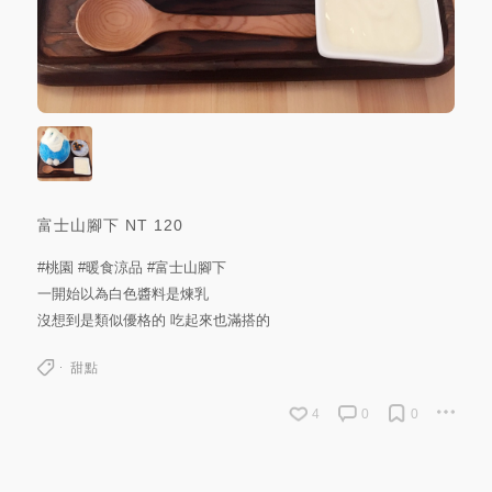
富士山腳下
NT
120
#桃園
#暖食涼品
#富士山腳下
一開始以為白色醬料是煉乳
沒想到是類似優格的 吃起來也滿搭的
甜點
4
0
0