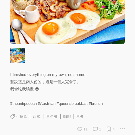
I finished everything on my own, no shame.
聽說這是兩人份的，還是一個人完食了。
我會吃我驕傲 😎
#theantipodean
#Austrlian
#queensbreakfast
#brunch
茶飲
西式
早午餐
咖啡
早餐
11
2
4