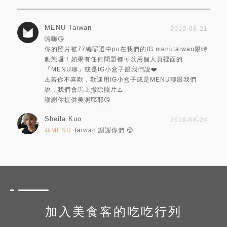
MENU Taiwan
2019-08-21
嗨嗨😘
你的照片被77編🐷選中po在我們的IG menutaiwan限時
動態囉！如果有任何問題都可以用個人頁裡面的
「MENU聊」或是IG小盒子跟我們說❤️
⚠️若你不喜歡，歡迎用IG小盒子或是MENU聊跟我們
說，我們會馬上撤除照片⚠️
謝謝你提供美照耶耶😘
Sheila Kuo
2019-08-24
@MENU
Taiwan 謝謝你們 😊
加入美食客的吃吃行列