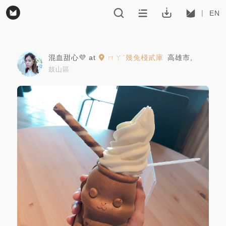
EN
混血甜心💜
at
ㄇㄚˊ幾兔棧貳庫
高雄市
,
鼓山區