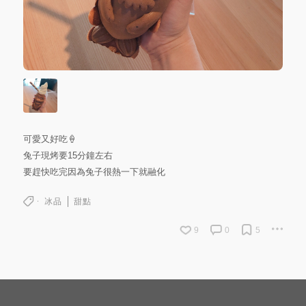
可愛又好吃🍦
兔子現烤要15分鐘左右
要趕快吃完因為兔子很熱一下就融化
冰品
甜點
9
0
5