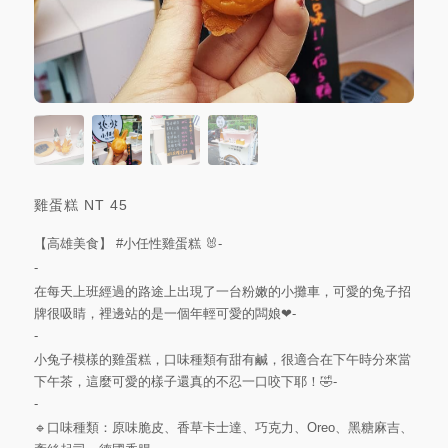
雞蛋糕
NT
45
【高雄美食】
#小任性雞蛋糕
🐰-
-
在每天上班經過的路途上出現了一台粉嫩的小攤車，可愛的兔子招
牌很吸睛，裡邊站的是一個年輕可愛的闆娘❤-
-
小兔子模樣的雞蛋糕，口味種類有甜有鹹，很適合在下午時分來當
下午茶，這麼可愛的樣子還真的不忍一口咬下耶！🤣-
-
🔹️口味種類：原味脆皮、香草卡士達、巧克力、Oreo、黑糖麻吉、