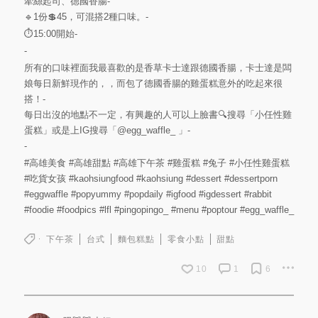
牽絲起司、德國香腸-
🔹️1份💲45，可混搭2種口味。-
⏱15:00開始-
-
所有的口味裡面我最喜歡的是香草卡士達跟德國香腸，卡士達是闆
娘每日新鮮現作的，，而包了德國香腸的雞蛋糕意外的吃起來很
搭！-
每日出沒的地點不一定，有興趣的人可以上臉書🔍搜尋「小任性雞
蛋糕」或是上IG搜尋「
@egg_waffle_
」-
-
#高雄美食
#高雄甜點
#高雄下午茶
#雞蛋糕
#兔子
#小任性雞蛋糕
#吃貨女孩
#kaohsiungfood
#kaohsiung
#dessert
#dessertporn
#eggwaffle
#popyummy
#popdaily
#igfood
#igdessert
#rabbit
#foodie
#foodpics
#lfl
#pingopingo_
#menu
#poptour
#egg_waffle_
下午茶
台式
麵包糕點
零食小點
甜點
10
1
6