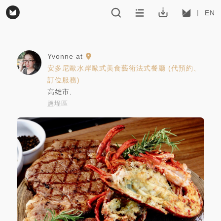
EN
Yvonne
at
安多尼歐水岸歐式美食藝術法式餐廳 (代預約、
訂位服務)
高雄市
,
鹽埕區