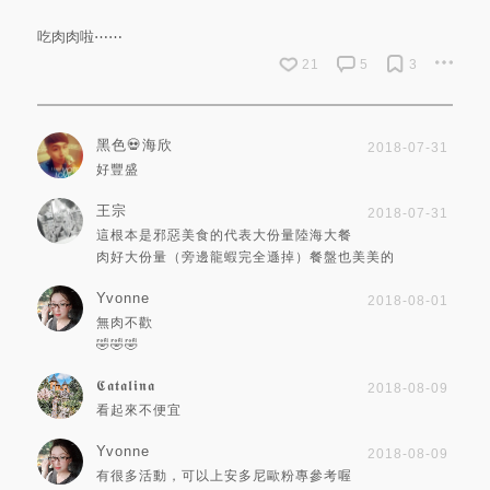
吃肉肉啦⋯⋯
21
5
3
黑色💀海欣
2018-07-31
好豐盛
王宗
2018-07-31
這根本是邪惡美食的代表大份量陸海大餐
肉好大份量（旁邊龍蝦完全遜掉）餐盤也美美的
Yvonne
2018-08-01
無肉不歡
🤣🤣🤣
𝕮𝖆𝖙𝖆𝖑𝖎𝖓𝖆
2018-08-09
看起來不便宜
Yvonne
2018-08-09
有很多活動，可以上安多尼歐粉專參考喔