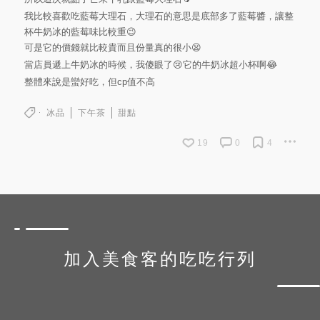
我比較喜歡吃藍莓大理石，大理石的意思是底部多了藍莓醬，讓整
杯牛奶冰的藍莓味比較重😉
可是它的價錢就比較貴而且份量真的很小😫
當店員遞上牛奶冰的時候，我傻眼了😢它的牛奶冰超小杯啊😂
整體來說是蠻好吃，但cp值不高
冰品
下午茶
甜點
19
0
4
加入美食客的吃吃行列