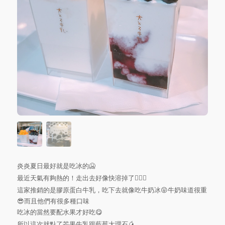
炎炎夏日最好就是吃冰的🥶
最近天氣有夠熱的！走出去好像快溶掉了🤦🏼‍♀️
這家推銷的是膠原蛋白牛乳，吃下去就像吃牛奶冰😝牛奶味道很重
😎而且他們有很多種口味
吃冰的當然要配水果才好吃😋
所以這次就點了芒果牛乳跟藍莓大理石🥭