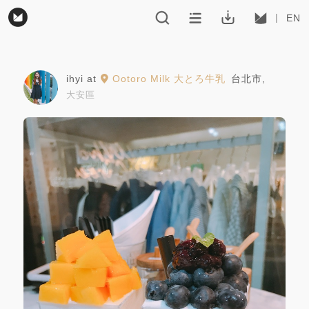
EN
ihyi
at
Ootoro Milk 大とろ牛乳
台北市
,
大安區