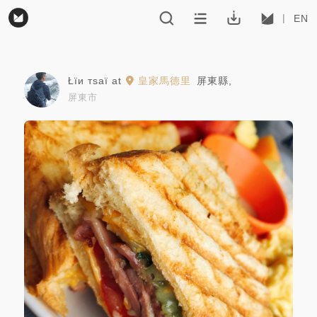
EN
Łїи тsaї
at
皇家馬德里
屏東縣
,
屏東市