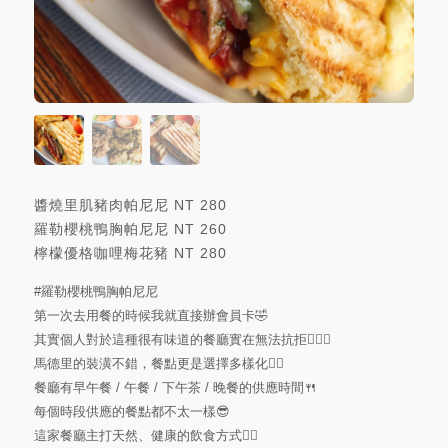
醬燒里肌豬肉帕尼尼
NT
280
羅勒櫻桃鴨胸帕尼尼
NT
260
檸檬優格咖哩梅花豬
NT
280
#羅勒櫻桃鴨胸帕尼尼
第一次去用餐的時候我就直接辦會員卡🤣
其實個人對於這種很有味道的餐廳實在無法抗拒🤦🏻‍♂️
馬德里的裝潢不錯，餐點更是選擇多樣化👌🏻
餐廳有早午餐 / 午餐 / 下午茶 / 晚餐的供應時間🍴
每個時段供應的餐點都不太一樣😎
這家餐廳主打天然、健康的飲食方式👈🏻