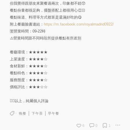
但我覺得跟朋友來聚餐過兩次，印象都不錯😙
餐點份量都很足夠，擺盤搭配上都很用心👏🏻
餐點味道、料理等方式都算是還滿好吃的😋
附上餐廳臉書連結：
https://m.facebook.com/royalmadrid0922/
🈺️營業時間：09-22時
⚠️營業時間跟不同時段所提供餐點有所差別
餐廳環境：★★★★★
上菜速度：★★★★☆
食材新鮮：★★★★☆
餐點特色：★★★★☆
服務態度：★★★★☆
價格評比：★★★☆☆
👆🏻以上，純屬個人評論
晚餐
下午茶
早午餐
6
0
1