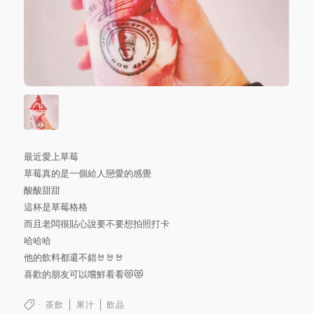
最近愛上草莓
草莓真的是一個給人戀愛的感覺
酸酸甜甜
這杯是草莓格格
而且老闆很貼心說要不要想拍照打卡
哈哈哈
他的飲料都還不錯🤘🤘🤘
喜歡的朋友可以嚐鮮看看😻😻
茶飲
果汁
飲品