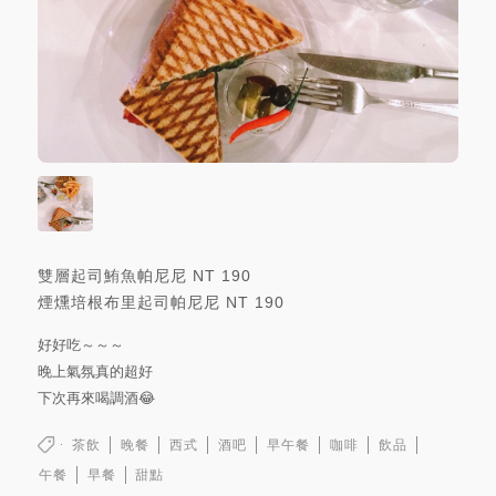
雙層起司鮪魚帕尼尼
NT
190
煙燻培根布里起司帕尼尼
NT
190
好好吃～～～
晚上氣氛真的超好
下次再來喝調酒😂
茶飲
晚餐
西式
酒吧
早午餐
咖啡
飲品
午餐
早餐
甜點