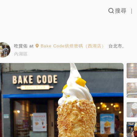
搜尋
吃貨佑
at
Bake Code烘焙密碼（西湖店）
台北市
,
內湖區