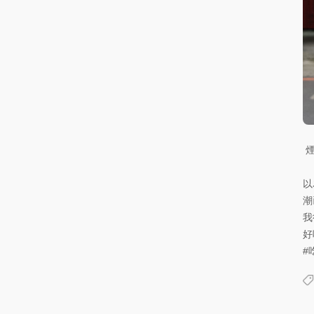
以
潮
我
好
#