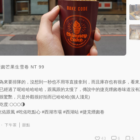
煙囪芒果生雪卷
NT
99
為來要排隊的，沒想到一秒也不用等直接拿到，而且庫存也有很多，看來
已經過了呢哈哈哈哈哈，跟風跟的太慢了，傳說中的捷克煙囪卷味道沒有
很驚艷，只是外觀很好拍而已哈哈哈(個人淺見)
吃度:🌕🌕🌕🌗
吃佑跟風
#吃佑吃點心
#西湖市場
#西湖站
#捷克煙囪卷
下午茶
甜點
43
6
5