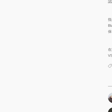
認
指
B
保
在
V