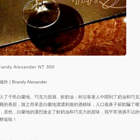
randy AIexander
NT
300
外 | Brandy AIexander
入了干邑白蘭地、巧克力甜酒、鮮奶油；杯沿靠著人中聞到了奶油和巧克
雜的香甜，隨之而來是白蘭地濃濃刺激的酒精味，入口後鼻子卻欺騙了嘴
，居然…白蘭地的濃烈搶走了鮮奶油和巧克力的甜味，我平常滴酒不沾的
醉翁啦！