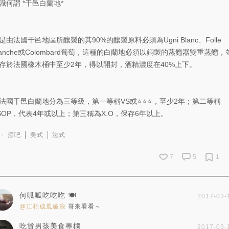
識何謂 *干邑白蘭地*
是由法國干邑地區所釀製的其90%的釀製原料必須為Ugni Blanc、Folle
lanche或Colombard葡萄，這種的白蘭地必須以銅製的蒸餾器雙重蒸餾，
存於法國橡木桶中至少2年，得以開封，酒精濃度在40%上下。
法國干邑白蘭地分為三等級，第一等稱VS或⭐⭐⭐，至少2年；第二等稱
SOP，代表4年或以上；第三稱為X.O，保存6年以上。
酒吧
美式
法式
7
5
1
何呱呱吃吃吃 🍽️
2017-03-
@江柏成風破浪
哥來看看～
吃貨男孩美食專欄
2017-03-