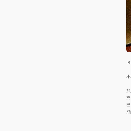
B
小城
加
夾
巴
成