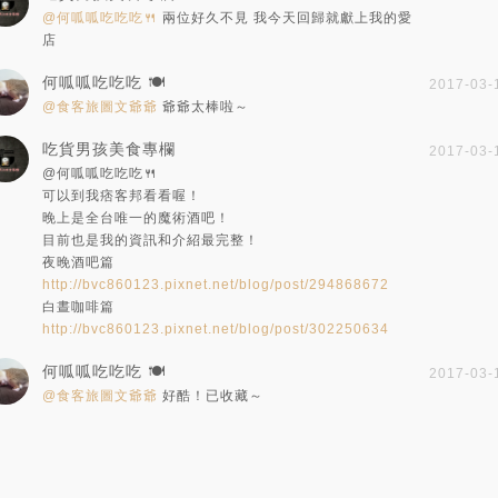
@何呱呱吃吃吃🍴
兩位好久不見 我今天回歸就獻上我的愛
店
何呱呱吃吃吃 🍽️
2017-03-
@食客旅圖文爺爺
爺爺太棒啦～
吃貨男孩美食專欄
2017-03-
@何呱呱吃吃吃🍴
可以到我痞客邦看看喔！
晚上是全台唯一的魔術酒吧！
目前也是我的資訊和介紹最完整！
夜晚酒吧篇
http://bvc860123.pixnet.net/blog/post/294868672
白晝咖啡篇
http://bvc860123.pixnet.net/blog/post/302250634
何呱呱吃吃吃 🍽️
2017-03-
@食客旅圖文爺爺
好酷！已收藏～