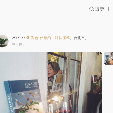
搜尋
WYY
at
香色(代預約、訂位服務)
台北市
,
中正區