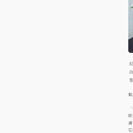
氣
「
即
膚
它