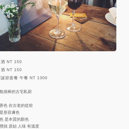
紅酒
NT
150
白酒
NT
150
聖誕節套餐 午餐
NT
1300
氛很棒的古宅私廚
香色 在古老的從前
是形容膚色
色 是本質的顏色
樸拙 原始 人味 有溫度