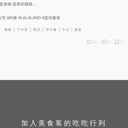
是食物 原來的模樣.」
古宅
#約會
#LALALAND
#提供素食
晚餐
下午茶
西式
早午餐
中式
素食
21
0
3
加入美食客的吃吃行列