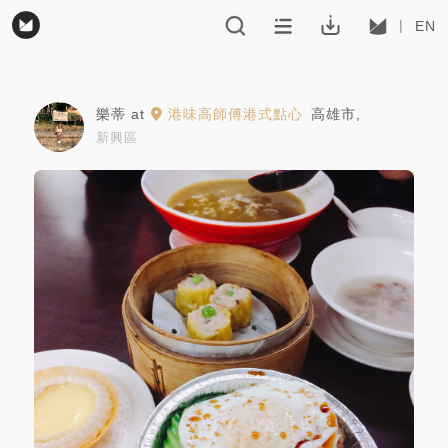
EN
樂蒂
at
港味高師傅港式點心
高雄市
,
新興區