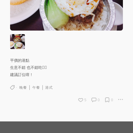
平價的港點
生意不錯 也不錯吃👌🏻
建議訂位唷！
晚餐
午餐
港式
5
0
0