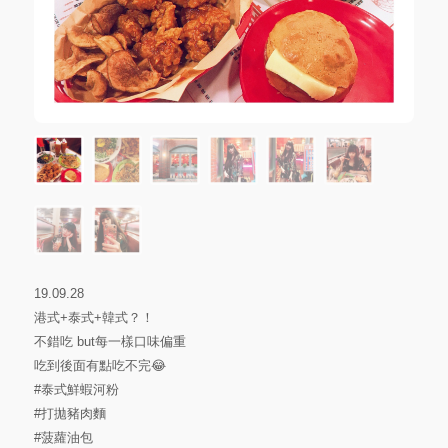
19.09.28
港式+泰式+韓式？！
不錯吃 but每一樣口味偏重
吃到後面有點吃不完😂
#泰式鮮蝦河粉
#打拋豬肉麵
#菠蘿油包