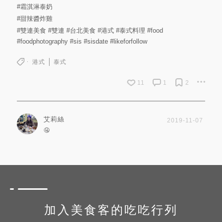
#霜淇淋泰奶
#甜辣醬炸雞
#雙連美食
#雙連
#台北美食
#港式
#泰式料理
#food
#foodphotography
#sis
#sisdate
#likeforfollow
港式
泰式
11
1
2
艾莉絲
2019-11-07
🤤
加入美食客的吃吃行列