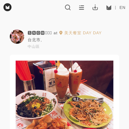
EN
🆂🅽🅾🆆🧜🏻‍♀️
at
美天餐室 DAY DAY
台北市
,
中山區