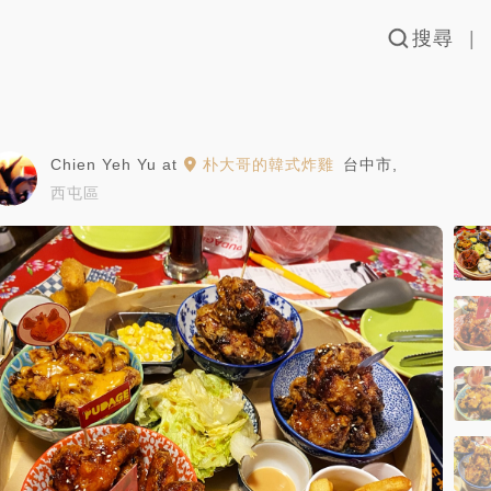
搜尋
Chien Yeh Yu
at
朴大哥的韓式炸雞
台中市
,
西屯區