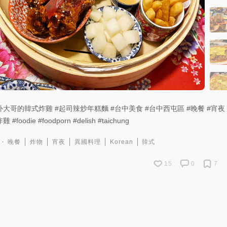
朴大哥的韓式炸雞
#起司辣炒年糕麵
#台中美食
#台中西屯區
#晚餐
#宵夜
炸雞
#foodie
#foodporn
#delish
#taichung
晚餐
炸物
宵夜
異國料理
Korean
韓式
15
0
7