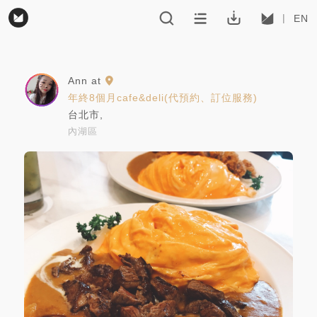
EN
Ann
at
年終8個月cafe&deli(代預約、訂位服務)
台北市
,
內湖區