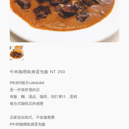
牛肉咖哩歐姆蛋包飯
NT
260
#年終8個月cafe
&deli
是一件很舒適的店
有飯、麵、湯品、咖啡、現打果汁、蛋糕
複合式咖啡店的感覺
店家採自助式。不收服務費
#牛肉咖喱歐姆蛋包飯