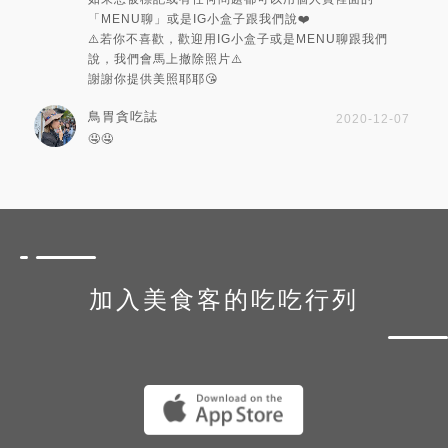
「MENU聊」或是IG小盒子跟我們說❤️
⚠️若你不喜歡，歡迎用IG小盒子或是MENU聊跟我們
說，我們會馬上撤除照片⚠️
謝謝你提供美照耶耶😘
鳥胃貪吃誌
2020-12-07
🤤🤤
加入美食客的吃吃行列