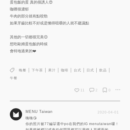
蛋包飯的蛋 真的很誘人😍
咖喱很濃郁
牛肉的部分就有點咬勁
如果牙齒比較不好或是懶得咀嚼的人就不建議點
其他的一切都很完美😊
想吃歐姆蛋包飯的時候
會特地過來的❤️
晚餐
下午茶
果汁
咖啡
台式
日式
飲品
午餐
11
2
0
MENU Taiwan
2020-04-01
嗨嗨😘
你的照片被77編🐷選中po在我們的IG menutaiwan囉！
如果想被標記或有任何問題都可以用個人頁裡面的