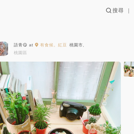
搜尋
語青😋
at
有食候。紅豆
桃園市
,
桃園區