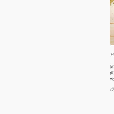
抹
但
#