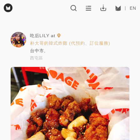
EN
吃后LILY
at
朴大哥的韓式炸雞 (代預約、訂位服務)
台中市
,
西屯區