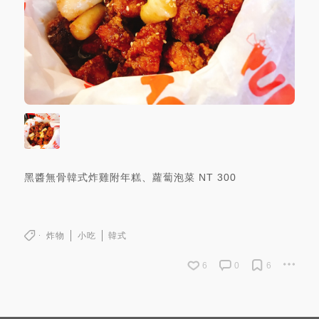
黑醬無骨韓式炸雞附年糕、蘿蔔泡菜
NT
300
炸物
小吃
韓式
6
0
6