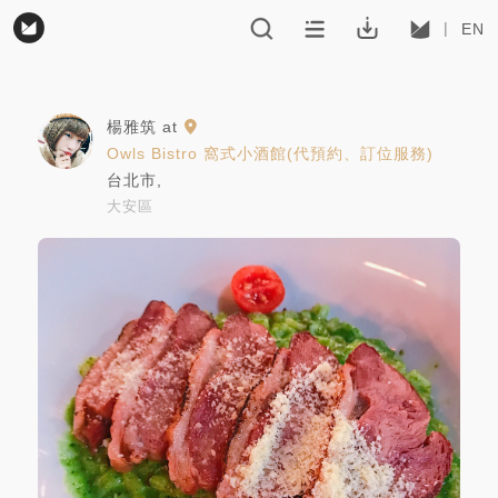
EN
楊雅筑
at
Owls Bistro 窩式小酒館(代預約、訂位服務)
台北市
,
大安區