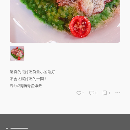
這真的很好吃份量小的剛好
不會太膩好吃的一間！
#法式鴨胸青醬燉飯
5
0
1