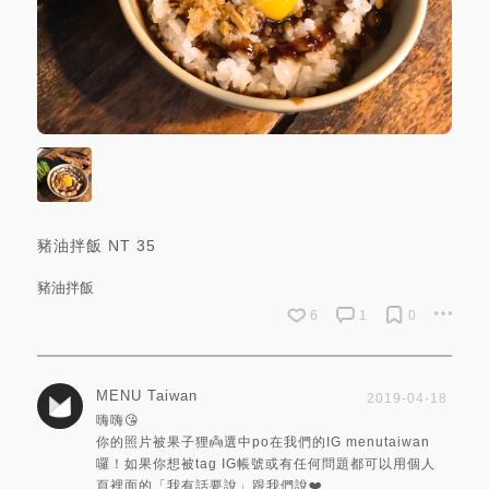
豬油拌飯
NT
35
豬油拌飯
6
1
0
MENU Taiwan
2019-04-18
嗨嗨😘
你的照片被果子狸👼選中po在我們的IG menutaiwan
囉！如果你想被tag IG帳號或有任何問題都可以用個人
頁裡面的「我有話要說」跟我們說❤️