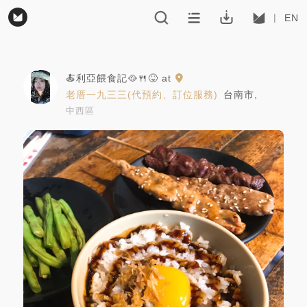
EN
🍝利亞餵食記🥘🍴😝
at
老厝一九三三(代預約、訂位服務)
台南市
,
中西區