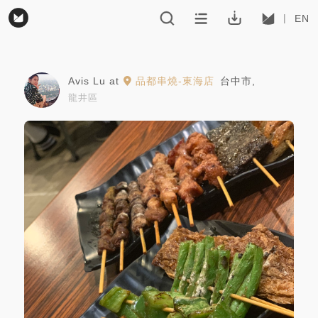
EN
Avis Lu
at
品都串燒-東海店
台中市
,
龍井區