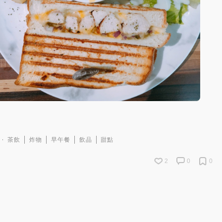
茶飲
炸物
早午餐
飲品
甜點
2
0
0