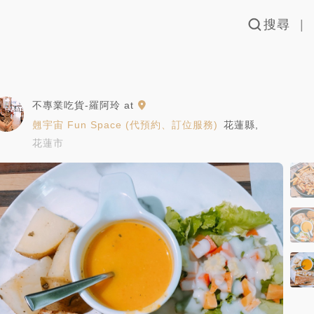
搜尋
不專業吃貨-羅阿玲
at
翹宇宙 Fun Space (代預約、訂位服務)
花蓮縣
,
花蓮市