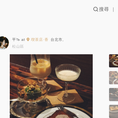
搜尋
平🦄
at
喫茶店·香
台北市
,
松山區