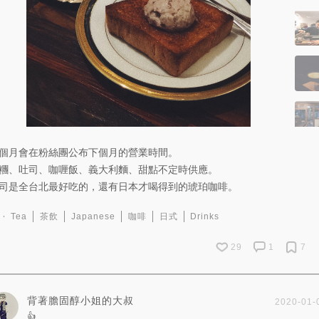
個月會在粉絲團公布下個月的營業時間。
糰、吐司、咖喱飯、義大利麵、甜點不定時供應。
司是全台北最好吃的，還有日本才喝得到的琥珀咖啡。
Tea
茶飲
Japanese
咖啡
日式
Drinks
29
1
7
背著膽固醇小姐的大叔
2020-01-
👍