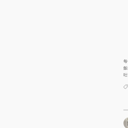
每
飯
吐