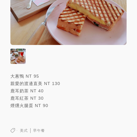
大蔥鴨
NT
95
親愛的渡邊直美
NT
130
鹿耳奶茶
NT
40
鹿耳紅茶
NT
30
煙燻火腿蛋
NT
90
美式
早午餐