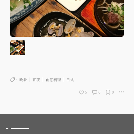
晚餐
宵夜
創意料理
日式
5
0
0