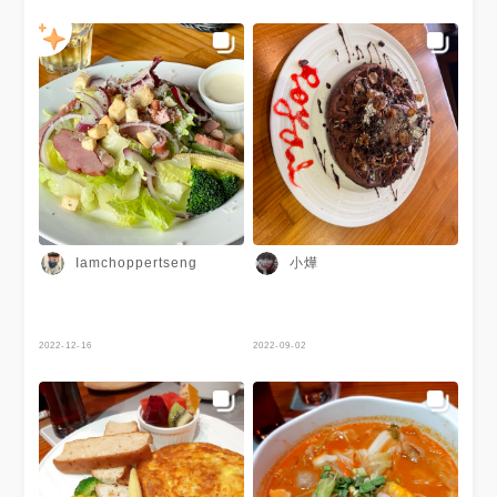
小燁
Iamchoppertseng
2022-12-16
2022-09-02