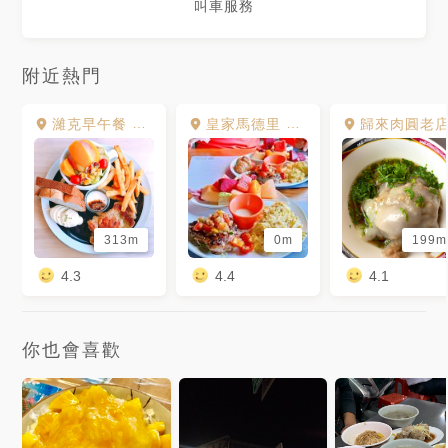
叫車服務
附近熱門
濰克早午餐 民生店
皇家馬德里 Royal Madrid
歸來肉圓老
313m
0m
199m
4.3
4.4
4.1
你也會喜歡