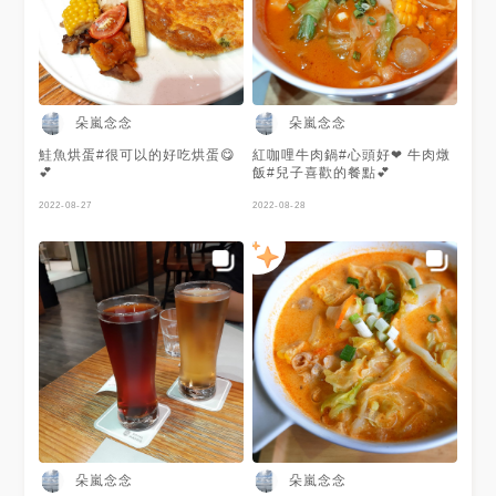
朵嵐念念
朵嵐念念
鮭魚烘蛋#很可以的好吃烘蛋😋
紅咖哩牛肉鍋#心頭好❤ 牛肉燉
💕
飯#兒子喜歡的餐點💕
2022-08-27
2022-08-28
朵嵐念念
朵嵐念念