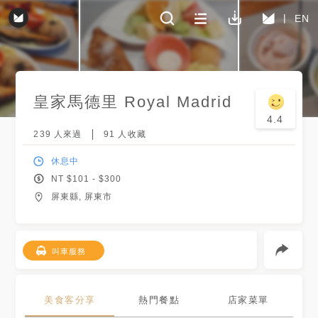
EN
皇家馬德里 Royal Madrid
4.4
239
人來過
91
人收藏
休息中
NT $
101
- $
300
屏東縣, 屏東市
叫車服務
美食客分享
熱門餐點
店家菜單