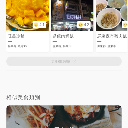
4.1
4.2
旺昌冰舖
鼎億肉燥飯
屏東夜市雞肉飯
屏東縣, 琉球鄉
屏東縣, 屏東市
屏東縣, 屏東市
更多相似餐廳
相似美食類別