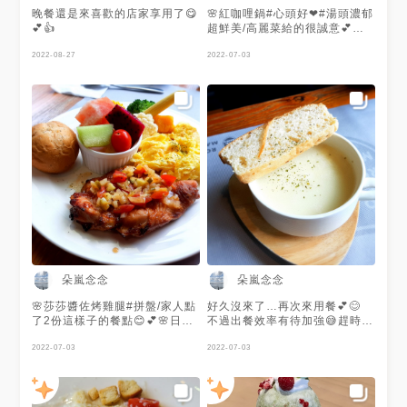
晚餐還是來喜歡的店家享用了😋
🌸紅咖哩鍋#心頭好❤#湯頭濃郁
💕👍
超鮮美/高麗菜給的很誠意💕👍#
滿滿一鍋讓人超滿足😋☺💕
2022-08-27
2022-07-03
朵嵐念念
朵嵐念念
🌸莎莎醬佐烤雞腿#拼盤/家人點
好久沒來了…再次來用餐💕😊
了2份這樣子的餐點😊💕🌸日式
不過出餐效率有待加強😅趕時間
烤雞腿斜管麵❤ 家庭餐聚/屏東
的朋友真的要考慮一下😅 家庭
美食/多次前來的老店家/出餐效
2022-07-03
餐聚/屏東美食/多次前來的老店
2022-07-03
率有待加強趕時間食客請深思😅
家/