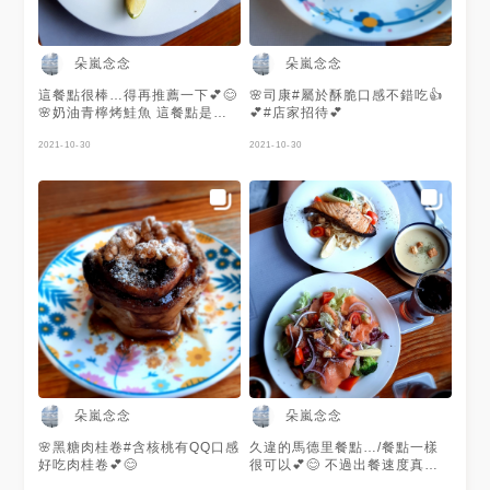
朵嵐念念
朵嵐念念
這餐點很棒…得再推薦一下💕😊
🌸司康#屬於酥脆口感不錯吃👍
🌸奶油青檸烤鮭魚 這餐點是女
💕#店家招待💕
兒點錯的餐點…不過卻意外的美
味💕簡直是朵嵐的菜🐟💕😄😊
2021-10-30
2021-10-30
朵嵐念念
朵嵐念念
🌸黑糖肉桂卷#含核桃有QQ口感
久違的馬德里餐點…/餐點一樣
好吃肉桂卷💕😊
很可以💕😊 不過出餐速度真的
非常慢…得有心裡準備😅😶😄