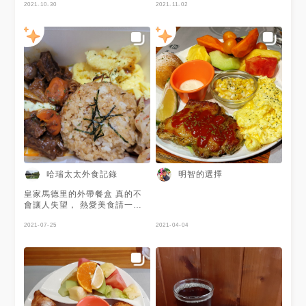
2021-10-30
🌸北海鮭魚沙拉🌸奶油青檸烤鮭
2021-11-02
魚🌸濃湯🌸冰紅茶
哈瑞太太外食記錄
明智的選擇
皇家馬德里的外帶餐盒 真的不
會讓人失望， 熱愛美食請一起
支持。 他們也有推出防疫便
當，歡迎參考。
2021-07-25
2021-04-04