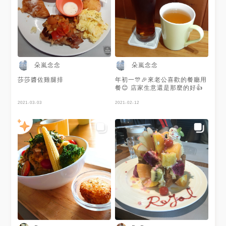
朵嵐念念
朵嵐念念
莎莎醬佐雞腿排
年初一🎊🎉來老公喜歡的餐廳用
餐😊 店家生意還是那麼的好👍
2021-03-03
2021-02-12