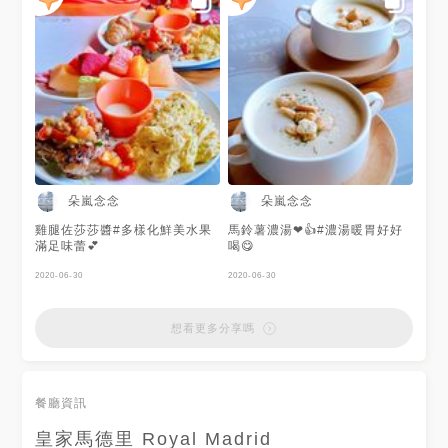
朵嵐念念
朵嵐念念
雞腿佐莎莎醬#多樣化鮮美水果
馬鈴薯濃湯❤👍#濃湯暖胃好好
滿足味蕾💕
喝😋
2020-06-30
2020-06-30
想看更多分享嗎
餐廳資訊
皇家馬德里 Royal Madrid