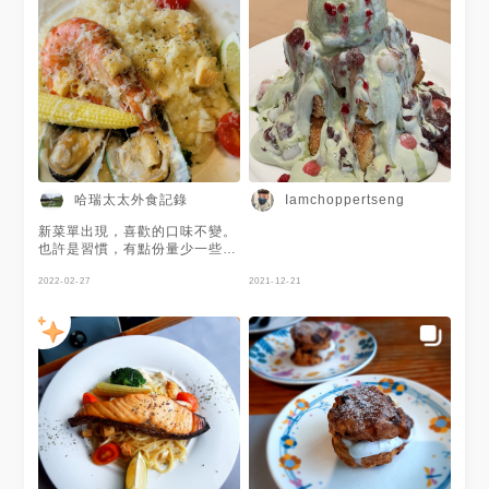
哈瑞太太外食記錄
Iamchoppertseng
新菜單出現，喜歡的口味不變。
也許是習慣，有點份量少一些的
感覺還是價格有微變動，反正還
是愛。火花一直在。
2022-02-27
2021-12-21