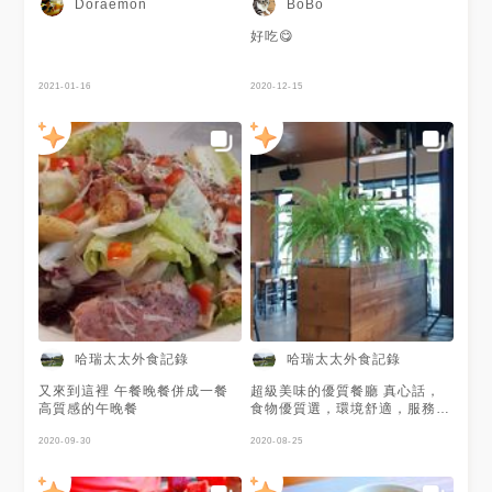
Doraemon
BoBo
好吃😋
2021-01-16
2020-12-15
哈瑞太太外食記錄
哈瑞太太外食記錄
又來到這裡 午餐晚餐併成一餐
超級美味的優質餐廳 真心話，
高質感的午晚餐
食物優質選，環境舒適，服務
讚。適合全家大小，極度飢餓慎
2020-09-30
入。因為會人多時，會需稍微等
2020-08-25
待。