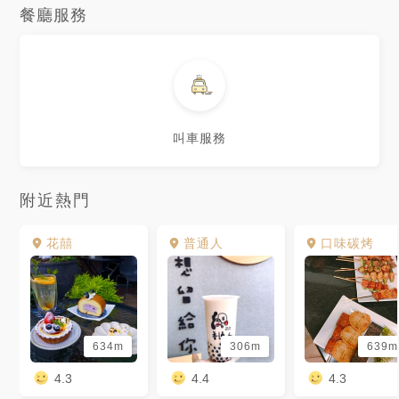
餐廳服務
叫車服務
附近熱門
花囍
普通人
口味碳烤
634m
306m
639m
4.3
4.4
4.3