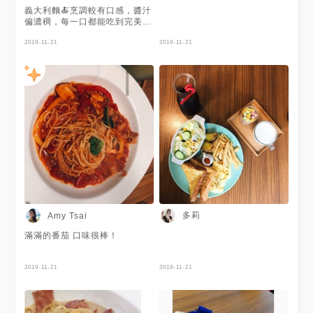
義大利麵🍝烹調較有口感，醬汁
偏濃稠，每一口都能吃到完美包
覆醬汁的麵條，相當有口感👍
甜點有一道綜合鬆餅、冰淇淋、
2019-11-21
2019-11-21
蜂蜜、水果的👉「天阿！我有
選擇病」🤣 把甜點控愛的元素
都集結在一起囉！不知道甜點要
吃什麼就吃它😍😏
多莉
Amy Tsai
滿滿的番茄 口味很棒！
2019-11-21
2019-11-21