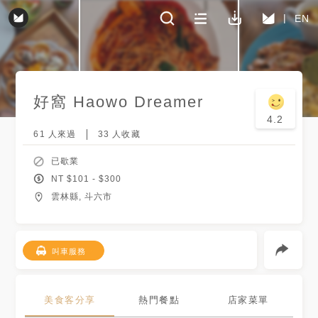
EN
好窩 Haowo Dreamer
4.2
61
人來過
33
人收藏
已歇業
NT $
101
- $
300
雲林縣, 斗六市
叫車服務
美食客分享
熱門餐點
店家菜單