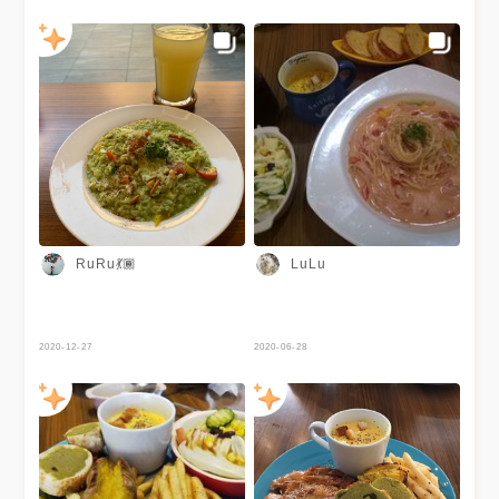
RuRu💃🏾
LuLu
2020-12-27
2020-06-28