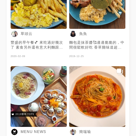
草頭云
魚魚
豐盛的早午餐💕 來吃過好幾次
麵包是抹茶醬🥰邊邊脆脆的，中
了 素食另外還有意大利麵跟燉
間很鬆軟好吃 香草雞味道超
飯可以選擇哦 南瓜濃湯好好喝
香，很嫩 生菜可以換成麵包濃
除了有附餐紅茶以外 點早餐系
2020-02-09
湯，很濃郁，奶香味很濃 炒蛋
2019-12-25
列還有加附一杯豆漿 混在一起
也很喜歡，不知道為什麼第一口
豆漿紅茶超好喝的😊 （喜歡豆
吃下去有一種淡淡的酒香😝
漿比例多一點的！）
簡瑞瑜
MENU NEWS