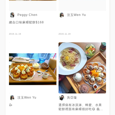
汶玉Wen Yu
Peggy Chen
總合口味麻糬鬆餅$168
2019-11-19
2019-11-19
汶玉Wen Yu
吳亞璇
👍
選擇病有冰淇淋、蜂蜜、水果
鬆餅裡面有麻糬很好吃😋 義大
利麵也很好吃而且價錢親民👍