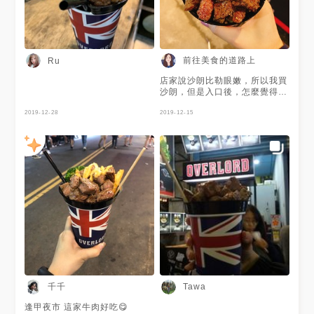
前往美食的道路上
Ru
店家說沙朗比勒眼嫩，所以我買
沙朗，但是入口後，怎麼覺得他
給我勒眼....😭，底下有飲料滿
2019-12-28
酷
2019-12-15
千千
Tawa
逢甲夜市 這家牛肉好吃😋