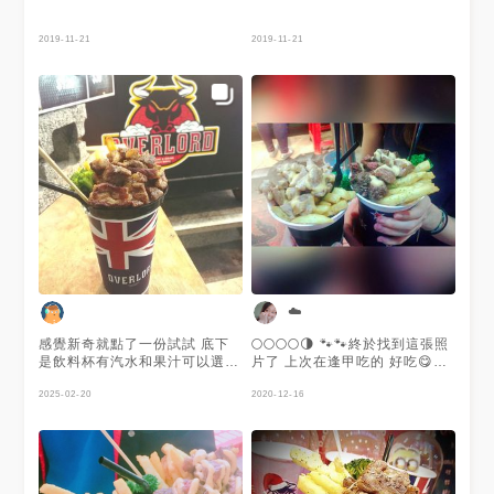
2019-11-21
2019-11-21
☁️
感覺新奇就點了一份試試 底下
🌕🌕🌕🌕🌗 🐾🐾終於找到這張照
是飲料杯有汽水和果汁可以選擇
片了 上次在逢甲吃的 好吃😋😋
上面的呈裝牛排的盤子也是飲料
😋😋😋 . . . #台灣 #台中 #逢甲
的蓋子 一隻手就可以拿很方便
2025-02-20
#逢甲夜市 #牛排杯 #歇業 #66
2020-12-16
牛肉燒烤完成後切成一口大小
吃台中
一點點椒鹽就很好吃 配上現炸
的薯條 新奇又有趣