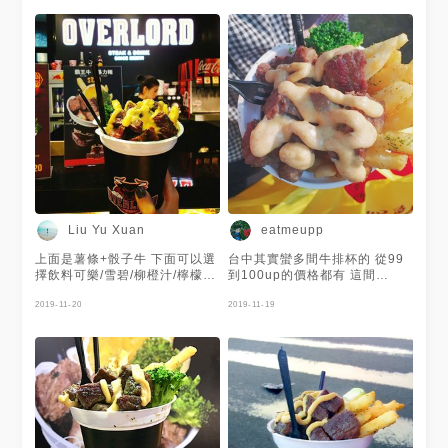
#nightmarket #暴力豬 #暴力
牛 #美人雞 #驚奇薯 #招牌醬
#pork #beef #chicken #姗の
食道楽
Liu Yu Xuan
eatmeupp
上面是薯條+骰子牛 下面可以選
台中其實蠻多間牛排杯的 從99
擇飲料可樂/雪碧/柳橙汁/檸檬紅
到100up的價格都有 這間
茶 100塊骰子牛跟他比起來實在
overlord不錯吃 只有牛跟豬兩
是輸太慘ㄌ #逢甲夜市#必吃#超
2019-11-20
種選擇 上面是牛排+薯條（醬有
2019-11-19
值
很重的蒜味🤣🤣） 下面飲料有
可樂雪碧柳橙汁三種選擇唷～
😋😋👍🏼👍🏼