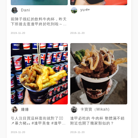
yu🐟
Dani
前陣子很紅的飲料牛肉杯，昨天
下班後去逛逢甲終於吃到啦～邊
逛邊吃真的很方便耶！而且這間
肉處理的超級嫩，飲料跟肉也可
2019-11-20
2019-11-20
以自由選擇搭配，喜歡💕 - 紐西
蘭莎朗$120 - 🚩Overlord
Taichung 📮台中市福星路550
號 ⏰平日17:00-0:30/六日
16:30-1:00
姍姍
卡寶寶（Mikah)
引人注目買這杯逛街就對了👍🏻
逢甲必吃的 牛肉杯 整體滿不錯
📌暴力豬₈₉ #逢甲美食 #逢甲店
附近也開了幾家類似的？
#overlord #杯子背景 #吃的喝
的一手掌握 #Taichungfood
2019-11-20
2019-11-20