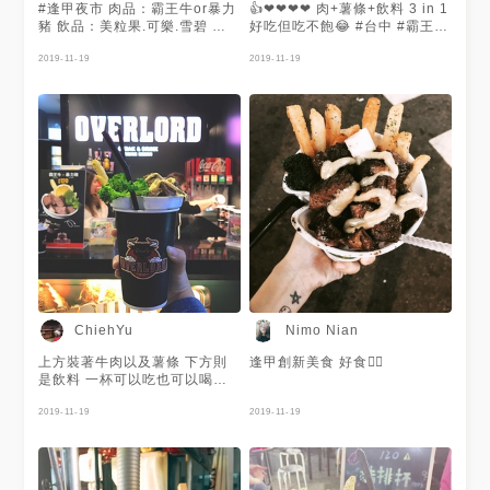
客 #instagram 。
#逢甲夜市 肉品：霸王牛or暴力
👍❤❤❤❤ 肉+薯條+飲料 3 in 1
🔗Instagram同步分享
豬 飲品：美粒果.可樂.雪碧 營
好吃但吃不飽😂 #台中 #霸王牛
https://instagram.com/p/BRQqlMyDbRq/
業至半夜1點 #宵夜首選
#暴力豬
。 〰〰〰〰〰〰〰〰〰〰 。 📝
2019-11-19
2019-11-19
相關資訊📝 . ［Overlord
Taichung］ 地址 ： 台中市西
屯區福星路528號 營業時間 ：
請看粉絲團
ChiehYu
Nimo Nian
上方裝著牛肉以及薯條 下方則
逢甲創新美食 好食👍🏻
是飲料 一杯可以吃也可以喝的
新奇夜市小吃 肉的部分也是蠻
軟嫩的 #臺中西屯區#臺中逢甲
2019-11-19
2019-11-19
#chiehyu吃臺中