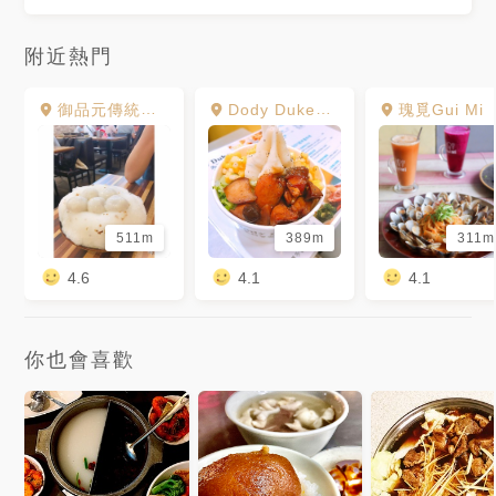
附近熱門
御品元傳統手工元宵-冰火 台中逢甲店
Dody Duke馬鈴薯專門店
瑰覓Gui Mi
511m
389m
311m
4.6
4.1
4.1
你也會喜歡