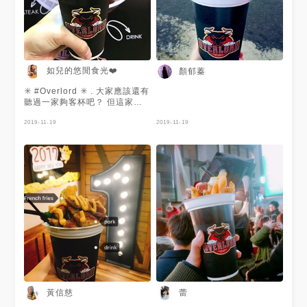
如兒的悠閒食光❤️
顏郁蓁
✳️ #Overlord ✳️ . 大家應該還有
聽過一家夠客杯吧？ 但這家是
在地逢甲才有的唷！ 由四位夜
店調酒師、吧檯、DJ合資 販售
2019-11-19
2019-11-19
結合牛排或豬排、薯條、飲料的
手拿杯 一舉三得👍 如果是一個
人吃一定很飽😋 。 兩家店都在
逢甲商圈 創始店-在地球村美語
前面，是一個牛頭外觀造型攤
販，吸引不少人潮 概念店-在繼
光香香雞那條路，是店面，採用
夜店燈光及相關元素，也很引人
注目 。 🔅 #霸王牛 $120 牛肉
肉質軟嫩，大約有13塊 薯條炸
得也很酥脆 共同淋上特製醬料
超搭der💜 而飲品有四種選擇-
可樂.雪碧.檸檬紅茶.柳橙汁 。 #
台中 #台中美食 #twig #台中餐
廳 #西屯區 #逢甲 #炒冰 #好食
黃信慈
蕾
#美食 #如ㄦの悠閒食光 #部落