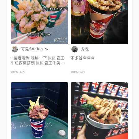
可兒Sophia 🦄
方塊
- 路過看到 嚐鮮一下 🇳🇿霸王
不多說💯💯💯
牛紐西蘭莎朗 🇺🇸霸王牛美國
牛肋 / 各人覺得美國牛肋比較好
吃，肉比較有嚼勁🐂 / 🔖
2019-11-20
2019-11-20
OverLord 逢甲牛排杯 🕰營業
時間17:00-00:30 📍台中市西
屯區文華路10-10號
#popyummy #台中美食 #食記
#逢甲美食 #食べ物