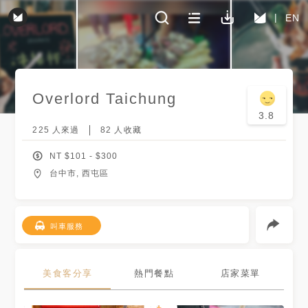
EN
Overlord Taichung
3.8
225
人來過
82
人收藏
NT $
101
- $
300
台中市, 西屯區
叫車服務
美食客分享
熱門餐點
店家菜單