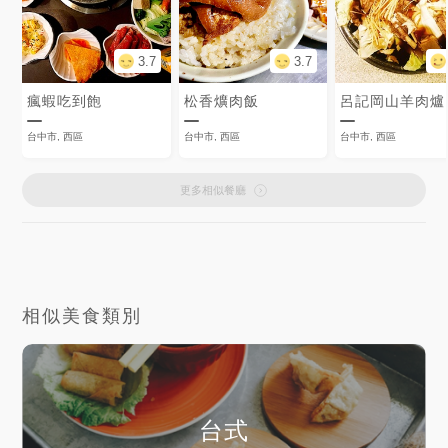
3.7
3.7
瘋蝦吃到飽
松香爌肉飯
呂記岡山羊肉爐
台中市, 西區
台中市, 西區
台中市, 西區
更多相似餐廳
相似美食類別
台式