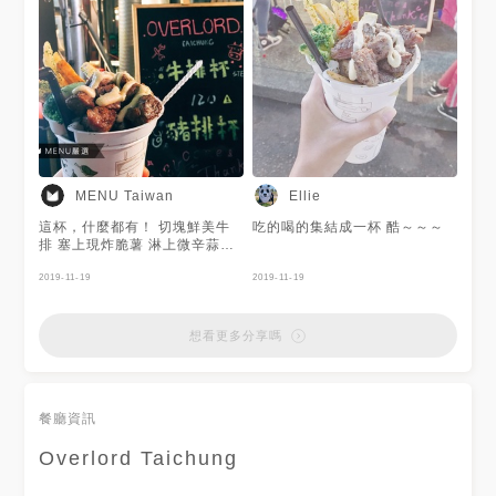
MENU Taiwan
Ellie
這杯，什麼都有！ 切塊鮮美牛
吃的喝的集結成一杯 酷～～～
排 塞上現炸脆薯 淋上微辛蒜味
美乃滋 喔，還有綠花椰！ 下層
冰涼飲料 邊走邊吃，邊吃邊看
2019-11-19
2019-11-19
來夜市，就點這杯！ #台中 #西
屯 #逢甲夜市 #overlord #特色
小吃 #allinone #霸王牛 #暴力
想看更多分享嗎
豬
餐廳資訊
Overlord Taichung