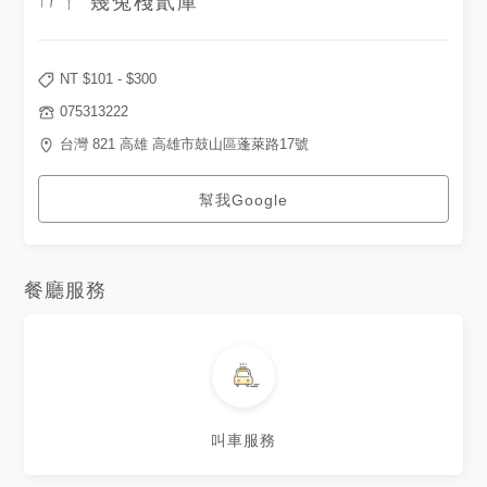
ㄇㄚˊ幾兔棧貳庫
NT $
101
- $
300
075313222
台灣 821 高雄 高雄市鼓山區蓬萊路17號
幫我Google
餐廳服務
叫車服務