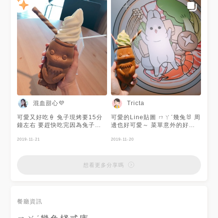
混血甜心💜
Tricta
可愛又好吃🍦 兔子現烤要15分
可愛的Line貼圖 ㄇㄚˊ幾兔🐰 周
鐘左右 要趕快吃完因為兔子很
邊也好可愛～ 菜單意外的好吃
熱一下就融化
跟新鮮！ 對面就是旗津了～
2019-11-21
2019-11-20
想看更多分享嗎
餐廳資訊