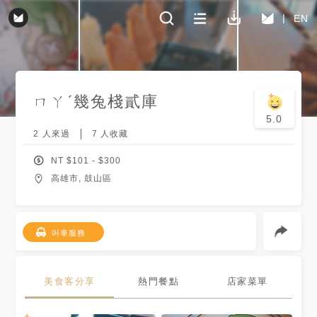
EN
ㄇㄚˊ幾兔棧貳庫
5.0
2
人來過
7
人收藏
NT $
101
- $
300
高雄市, 鼓山區
叫車服務
美食客分享
熱門餐點
店家菜單