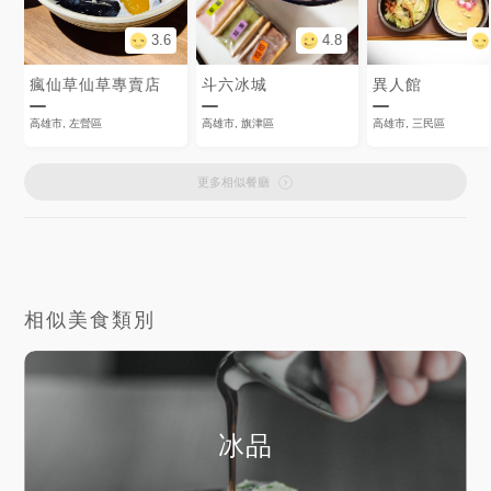
3.6
4.8
瘋仙草仙草專賣店
斗六冰城
異人館
高雄市, 左營區
高雄市, 旗津區
高雄市, 三民區
更多相似餐廳
相似美食類別
冰品