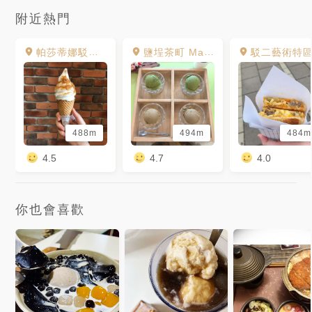
附近熱門
帕莎蒂娜駁二倉庫餐廳
鹽埕茶町 Matcha City
駁二藝術特
488m
494m
484m
4.5
4.7
4.0
你也會喜歡