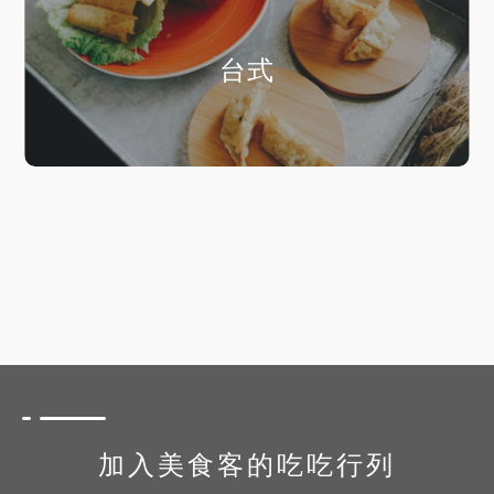
台式
加入美食客的吃吃行列