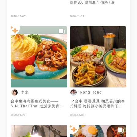
食物8.6 環境8.4 價格7.6
2020-12-05
2020-11-13
李米
Rong Rong
台中東海商圈泰式美食——
​ 📍台中​ 尋尋覓覓 朝思暮想的泰
N.N. Thai Thai 位於東海商圈
式料理​ 終於讓小編品嚐到了😋​
巷弄中有一家外觀內部都超適合
這間位在東海商圈熱鬧的巷子裡​
拍照的泰式料理餐廳，各種網美
2020-09-29
如果不注意尋找一下 還真的會
2020-08-05
能拍照留念發IG的元素，讓你在
找不到這間店​ 餐點都很平價 CP
等待餐點的時候能享受自拍的樂
值超高​
趣～ 由於接近店家休息時段 深
—————————————​
怕耽誤的我們吃的滿急迫的，就
🔸綠咖喱雞裙擺蛋包飯​ 裙擺低