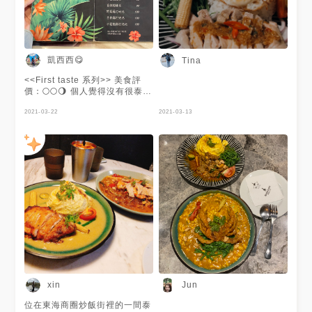
凱西西😋
Tina
<<First taste 系列>> 美食評
價：🌕🌕🌖 個人覺得沒有很泰
式，味道還行
2021-03-22
2021-03-13
xin
Jun
位在東海商圈炒飯街裡的一間泰