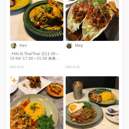
Han
Meg
📍#N.N.ThaiThai 🕒11:30～
15:00/ 17:30～21:30 推薦
度：🌕🌕🌕🌕🌘 份量足夠！每一
道都很不錯吃～ 咖喱不太辣，
2020-12-31
2020-12-28
軟殼蟹很大隻口感也不錯！綠咖
哩不是我點的但朋友也覺得不錯
～