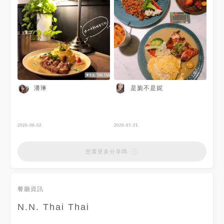
沒什麼拍照時間 只拍了幾張無
下有著起司的搭配 ​ 再加上綠咖
法完整呈現店家內部擺設的照
喱微辣的口感​ 綠咖喱是泰式經
片，在這先跟各位觀看的朋友道
典菜之一​ 味道微辣但卻很下飯
歉（跪～ (υ◉ω◉υ) 沒拍到網美
👍🏻​ 🔸泰式油雞腿飯​ 鮮嫩的油雞
照沒關係～吃比較重要！慶幸自
淋上特別的醬汁 狠開胃 狠清爽​
己還是有口福享受到他們家的泰
醬汁的口感帶點微辣 ​ 搭配白飯
式料理，在網路上找過資料的我
卻是一道很下飯的料理​ 還要再
很快的就決定要點「香茅打拋豬
搭配餐點所附的太陽蛋 ​ 小心的
肉太陽蛋飯」，蓉蓉則是想吃咖
刺破蛋黃 讓蛋黃淋在白飯上​ 淋
喱類的 點了「歐姆蛋紅咖哩牛
出來的蛋汁 口感超棒的👍🏻​ 喜歡
肉飯」，可能是非用餐時間（或
清爽 微辣的人 別錯過這道餐點​
潘琳
是旎不是妮
快休息了廚師邊做邊在內心咒罵
喲 🔸泰式奶茶​ 泰～泰～泰奶​ 吃
我們哈哈哈）餐點很快就上桌
泰式料理最不能缺少的就是它​
了，對於這點再次道歉（跪～
沒有它就不完美了哈哈哈​ 這杯
以下為點的餐點 香茅打拋豬肉
的口感 雖然沒有正統的泰奶那
太陽蛋飯：不得不說泰式料理真
麼甜 ​ 但喝起來很順口 也好喝​
2020-08-02
2020-07-21
的都很下飯，酸酸辣辣的打拋豬
—————————————​
配上一口白飯，香茅的味道在口
🏠台中市龍井區台灣大道五段3
中擴散，會讓人捨不得停下食用
巷62弄22號​ 🕐11:00-15:00​ ​ ​ ​ ​
想看更多分享嗎
的動作，用口味較為清淡的龍鬚
​ 17:30-21:30​ ☎️04-26335599​
菜作配角，不搶戲不突兀 色調
🛵路邊停車場​ 🚗路邊收費計時
對比構圖也好看，加上一顆黃澄
停車場​ 評價🌕🌕🌕🌕🌗​
澄的太陽蛋，真的非常適合拍
餐廳資訊
照！龍鬚菜料理方式有點類似龍
鬚菜和拍碎的蒜頭過油川燙，旁
邊還附有切片蕃茄及豆子、玉米
N.N. Thai Thai
筍，營養均衡 健康滿分～另外
怕不夠酸的朋友，盤子上頭還附