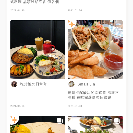
式料理 品項雖然不多 但各個都
是泰式經典的菜色 這次點了最
愛的綠咖哩 醬汁味道很濃郁 而
2021-04-30
2021-01-26
辣度大概是微辣程度 再加上歐
姆蛋的滑嫩口感 與泰國米結合
增加了豐富的層次感 讓人忍不
住一口接一口 餐點皆落在兩百
元左右 不貴 會想回訪！
吃貨池の日常🦭
Small Lin
捲餅搭配酸甜的泰式醬 清爽不
油膩 在吃完薯條整個很飽
2021-01-08
2021-01-03