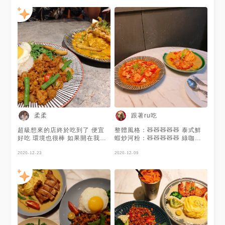
柔柔
跟著ru吃
超級想來的店終於吃到了 便宜
整體風格：🧸🧸🧸🧸🧸 泰式鮮
好吃 環境也很棒 如果開在我家
蝦炒河粉：🧸🧸🧸🧸🧸 綠咖喱
我一定每個禮拜吃一次
雞腿裙擺蛋包飯：🧸🧸🧸🧸🧸
2020-12-23
去了兩次都點一樣 但都一樣好
2020-12-09
吃 一定要來試試這家的炒河粉
不會讓人失望 #跟著ru吃