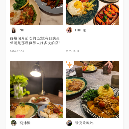
rui
Hui 🎀
好幾個月前吃的 記憶有點缺失
但是是那種值得去好多次的店!
2020-12-08
2020-12-11
劉沛涵
瑞克吃吃吃