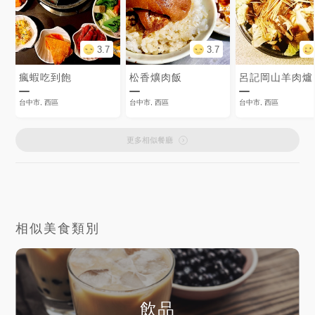
3.7
3.7
瘋蝦吃到飽
松香爌肉飯
呂記岡山羊肉爐
台中市, 西區
台中市, 西區
台中市, 西區
更多相似餐廳
相似美食類別
飲品