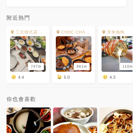
#taiwan #like #love #❤️
#food #gomaji #foody吃貨
#igfood #美食 #foodporn #美
附近熱門
味しい #美味 #yummy
#yummyfood#蛋包飯 #紅咖喱
#打拋豬肉 #台中晚餐 #台中午
餐 #台中 #泰式料理 #台中泰式
三元韓式花園餐廳
CHDC CHΛP Deco & Cuisine
牙米熱狗
料理 #泰式紅咖哩 #東海商圈 #
台中旅遊 #nnthaithai
#likeforlikes #like4likes
747m
661m
110m
4.4
5.0
4.3
你也會喜歡