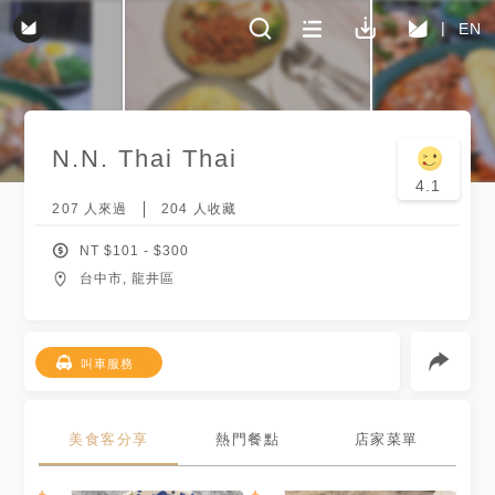
EN
N.N. Thai Thai
4.1
207
人來過
204
人收藏
NT $
101
- $
300
台中市, 龍井區
叫車服務
美食客分享
熱門餐點
店家菜單