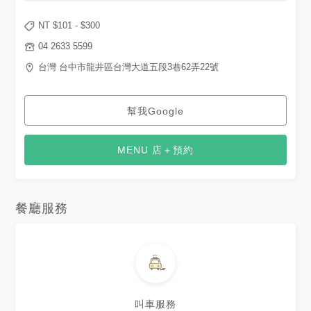
有半顆金桔可以自行調味，飯量
的部份對我來說很多，我只把肉
NT $
101
- $
300
跟菜吃完，白飯還剩三分之二。
歐姆蛋紅咖哩牛肉飯：歐姆蛋是
04 2633 5599
做成裙擺歐姆蛋，顯眼可愛又美
觀，這種歐姆蛋不僅適合拍照看
台灣 台中市龍井區台灣大道五段3巷62弄22號
上去的視覺饗宴也是一等一，讓
料理瞬間就有變高級的錯覺，紅
咖哩牛肉飯的味道也是偏向重口
味（泰式唄～）泰式跟白飯真是
幫我Google
好搭檔欸，好好吃歐～口感滑順
濃郁 都想跟蓉蓉搶肉吃了，蓉
蓉後來跟我交換，我只想很卑鄙
MENU 店＋預約
的拿白飯跟他換肉哈哈哈，不平
等交易～推推推！o(☆Ф∇Ф☆)o
蓉蓉將白飯一掃而空，吃完整份
餐點的他也認為很有飽足感，非
常適合還在長身高的大學生們。
餐廳服務
餐點價格 ♥ 香茅打拋豬肉太陽
蛋飯：$198/份 ♡ 歐姆蛋紅咖
哩牛肉飯：$198/份 攝影：
@totomen11896 ☻ 地址：台
中市龍井區台灣大道五段三巷
62弄22號 ☻電話：04 2633
5599 ☻營業時間：
11:30~15:00，17:30~21:30
☻公休：請見店家FB
叫車服務
#howsayhow #howsaylove