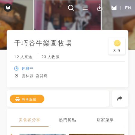
EN
千巧谷牛樂園牧場
3.9
12
人來過
23
人收藏
休息中
雲林縣, 崙背鄉
叫車服務
美食客分享
熱門餐點
店家菜單