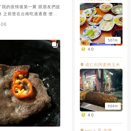
了我的疫情後第一聚 跟朋友們提
秋 之前曾在台南吃過逐鹿 便一
念著 而這次來到嘉義逐鹿 果然
-06
失望
507m
4.0
成仁街阿婆烤玉米
664m
4.0
two’s 早·午食