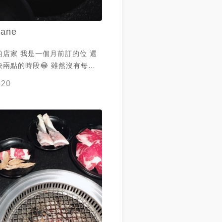
ane
的店家 我是一個月前訂的位 還
兩點的時段😂 雖然沒有每樣
大推杏鮑菇！完全強大到好驚艷，
-20
法烤過還如此多水份啊，加點好
哈 雞腿肉也很棒，朋友不吃牛就
牛的部分～雖是火烤兩吃，不過
關掉火鍋哈哈哈哈 冰淇淋是明治
 害我吃了好幾球😂 雖然生意
務生態度還是很好 大推推，價錢
覺我之後就會二訪了😂😂