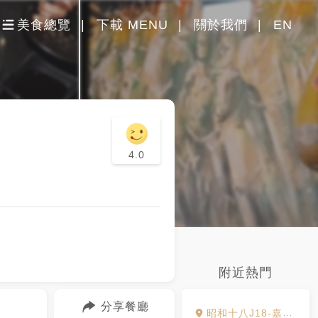
美食總覽
下載 MENU
關於我們
EN
4.0
附近熱門
分享餐廳
昭和十八J18-嘉義市史蹟資料館