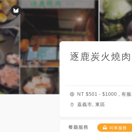
逐鹿炭火燒肉
NT $
501
- $
1000
, 有
嘉義市, 東區
餐廳服務
叫車服務