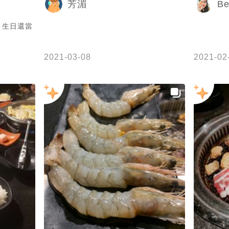
Be
芳湄
了， 吃快
，生日還當
麻
還有花生
2021-03-08
2021-02
odie
嘉義美食地
#嘉義
烤兩吃
t.net/blog/post/121475374