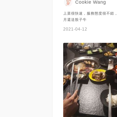
Cookie Wang
更有層次。 雪花豬肉， 問服務人員是什
麼， 說是：松阪豬， 太晚發現
上菜很快速，服務態度很不錯
飽才知道， 早知道要多點一些~ 日式
月還送骰子牛
糬， 有抹茶、原味 附沾醬， 
粉。 #popyummy #yummyday #food
2021-04-12
#menu美食誌 #foody吃貨 #fo
#taiwanfood #chiayifood #嘉義美食 #
手機食先 #手機先食 #吃貨 #
圖 #嘉義美食推薦 #嘉義美食分享 
燒肉 #嘉義炭火燒肉 #嘉義火
https://iloveeateateat.pixne