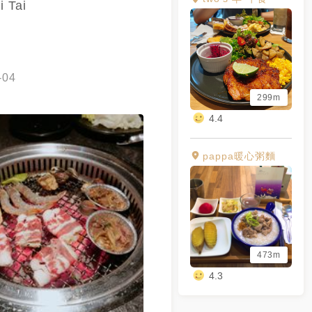
i Tai
-04
299m
4.4
pappa暖心粥麵
473m
4.3