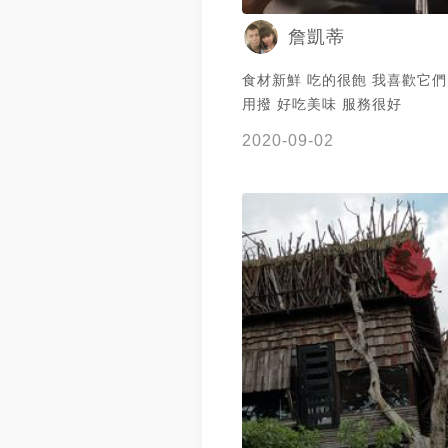
詹凱蒂
食材新鮮 吃的很飽 我喜歡它
用撥 好吃美味 服務很好
2020-09-02