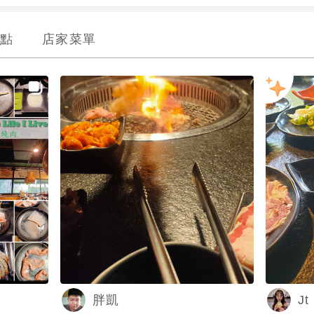
點
店家菜單
Jt
胖凱