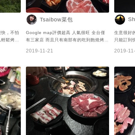
Sh
Tsaibow菜包
很快，不怕
Google map評價超高 人氣很旺 全台僅
生意很好
以輕鬆烤。
有三家店 而且只有南部有的吃到飽燒烤店
只能訂到快
是上來的量
🦌🦌🦌 在地人宣稱這是嘉義最好吃的燒烤
都拍 但
2019-11-21
2019-11
，小小抱怨
— 燒烤+火鍋吃到飽 💪🏻 （用餐兩小時/
怎麼有辦
點餐一個半小時） 很忙但服務態度很好
幾次哈哈
肉還行海鮮也很新鮮 - 不過我家真的很不
沒不曉得
適合去吃吃到飽 才過一小時戰鬥力就歸零
我們直接
了.. 看來當不成逐鹿英雄了😂😂😂 #嘉義
跟哈根達斯
#嘉義美食 #碳烤 #碳烤吃到飽
很忙 服
也可以，感