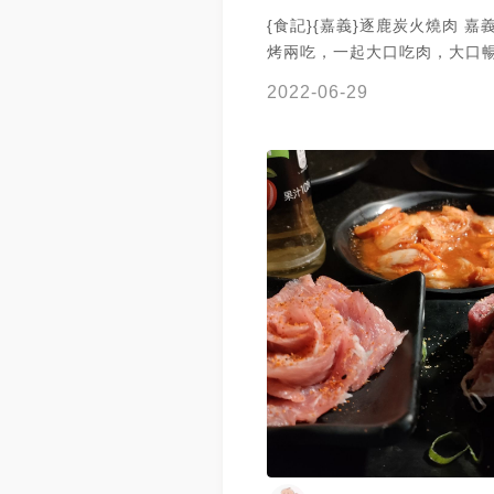
{食記}{嘉義}逐鹿炭火燒肉 嘉
烤兩吃，一起大口吃肉，大口暢飲
MENU創辦人午餐 逐鹿炭火燒肉 嘉義分
2022-06-29
會~ 地址：嘉義市東區大雅路二
電話：05 275 0058 營業時間
11:00~15:30、17:00~22:3
11:00~22:30 位於大雅路上逐鹿炭火燒
肉， 從建築外觀就很吸睛， 
很豪邁的感覺， 經過都覺得生
建議訂位。 是火烤兩吃， 中間有烤爐、
火鍋， 服務人員服務滿好的，
來換烤盤， 沒火也會換烤爐。 附有明治
冰淇淋、哈根達斯冰淇淋， 還
飲品， 可自行取用， 冰淇淋在2
殼的蝦， 整個很貼心， 雖然
剝蝦， 但剝好的更方便食用了
的。 三杯雞腿肉~ 醃製過的， 鮮嫰好
吃。 鹽蔥豬肉卷， 豬肉捲上鹽蔥， 口感