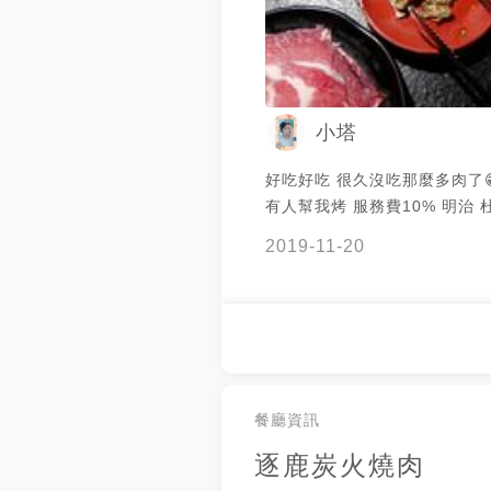
小塔
好吃好吃 很久沒吃那麼多肉了
有人幫我烤 服務費10% 明治 
根達斯 可樂 雪碧 也在吃到飽
2019-11-20
是覺得哈根達斯的抹茶最好吃 
其他有的太甜有的太酸😖 #逐鹿
餐廳資訊
逐鹿炭火燒肉