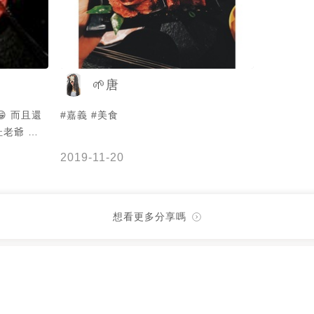
🌱唐
 而且還
#嘉義 #美食
杜老爺 哈
的範圍 我還
2019-11-20
微苦~喜翻
 #嘉義
想看更多分享嗎