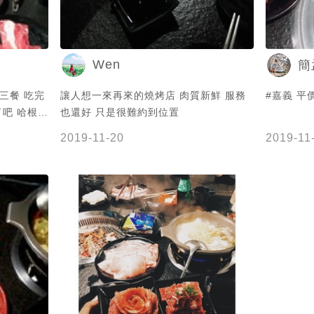
Wen
簡
三餐 吃完
讓人想一來再來的燒烤店 肉質新鮮 服務
#嘉義 
吧 哈根達
也還好 只是很難約到位置
2019-11-20
2019-11