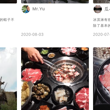
Mr.Yu
瓜
們的蝦子不
冰淇淋有
除了基本
分只能說
2020-08-03
2020-07
花枝都很
內馬上回