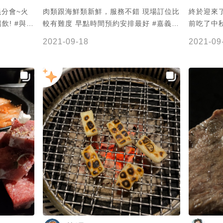
義分會~火
肉類跟海鮮類新鮮，服務不錯 現場訂位比
終於迎來
! #與
較有難度 早點時間預約安排最好 #嘉義 #
前吃了中
可內用 燒烤店
直心心念
2021-09-18
2021-09
段808號
沒有讓我
： 一~五
0 六、日
超有特色，
意很好，
 不定期會
有多種可樂
樓。 剝
我是會自己
， 超讚