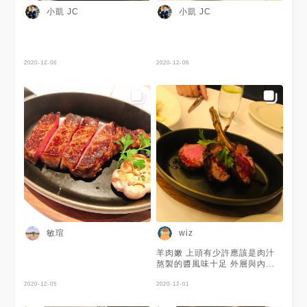
小凱 JC
小凱 JC
2020-12-06
2020-12-06
敏瑄
wiz
羊肉嫩 上頭有少許應該是肉汁
熬製的醬風味十足 外層與內層
掌握了不同熟度 恰巧掌握了口
2020-12-05
感的關鍵
2020-12-01