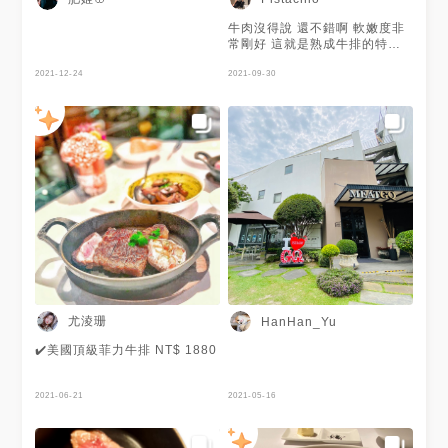
牛肉沒得說 還不錯啊 軟嫩度非
常剛好 這就是熟成牛排的特色
吧！ 環境我給滿分 雖然我坐在
2021-12-24
中間位置 但是大致上都覺得舒
2021-09-30
適 服務也非常好 細節不錯
尤淩珊
HanHan_Yu
✔️美國頂級菲力牛排 NT$ 1880
2021-06-21
2021-05-16