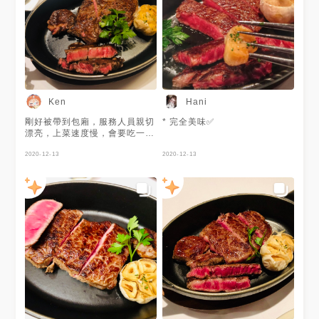
Ken
Hani
剛好被帶到包廂，服務人員親切
* 完全美味✅
漂亮，上菜速度慢，會要吃一段
時間，推老饕牛排，干貝、乳酪
蛋糕，好吃！
2020-12-13
2020-12-13