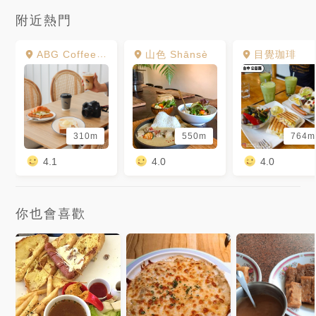
附近熱門
ABG Coffee Taichung
山色 Shānsè
目覺珈琲
310m
550m
764m
4.1
4.0
4.0
你也會喜歡