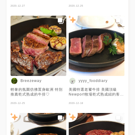
甜點喜歡蘋果塔。 午餐果真超
值。
2020-12-27
2020-12-25
Breezeway
yyyy_fooddiary
輕奢的氛圍彷彿置身歐洲 特別
美國特選老饕牛排 美國頂級
推薦乾式熟成的牛排♡
Newport牧場乾式熟成紐約客牛
排 澳洲7+和牛肋眼牛排 日本A4
2020-12-25
和牛牛排
2020-12-18