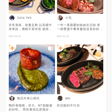
小毛
Julia Yeh
非常美味，份量足夠 以高檔牛
一年一度親愛的姐妹生日🎂 來
排來說，價格不算誇張 值得再
一頓豐盛午餐來慶祝這美好的的
回訪！
日子 果然品質是水準之上 一分
2021-03-03
錢一分貨 服務人也親切 一切都
2021-01-10
很值得唷！！
無定向喪心病狂
MH
鴨肝香噴噴，菲力、M7肋眼都
吃完飽到不行😌
好好吃。 馬玲薯泥比原塊好，