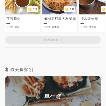
4.3
4.0
莎莎莉朵
NINI尼尼義大利餐廳
清水燒炸粿
台中市, 西區
台中市, 南屯區
台中市, 清水區
更多相似餐廳
相似美食類別
早午餐