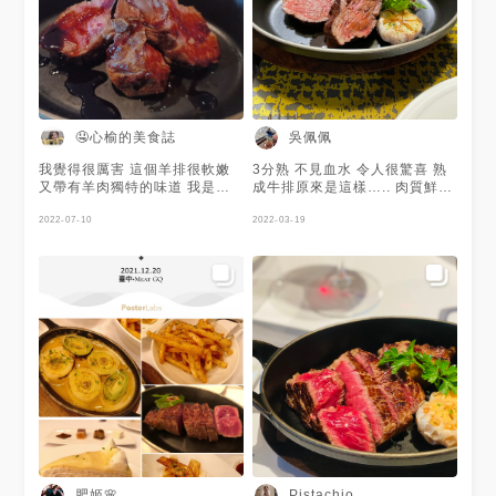
🤤心榆的美食誌
吳佩佩
我覺得很厲害 這個羊排很軟嫩
3分熟 不見血水 令人很驚喜 熟
又帶有羊肉獨特的味道 我是蠻
成牛排原來是這樣….. 肉質鮮嫩
喜歡的，整個調味整個肉質都是
好吃😋 6oz剛剛好 這家不
對得起價錢的 但是唯一美中不
2022-07-10
錯！！！ 收藏…..
2022-03-19
足的是這個偏法式 餐廳氛圍 用
餐體驗都很法式 所以份量真的
還好 不過附餐吃一吃也不錯吃
的飽
肥姬🌸
Pistachio