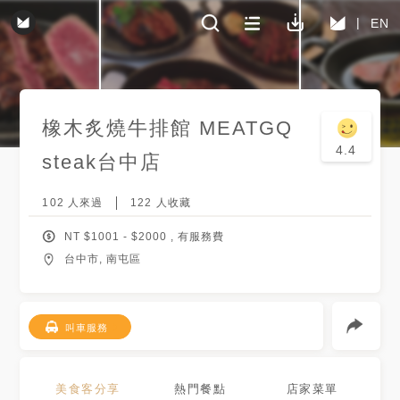
EN
橡木炙燒牛排館 MEATGQ
4.4
steak
台中店
102
人來過
122
人收藏
NT $
1001
- $
2000
, 有服務費
台中市, 南屯區
叫車服務
美食客分享
熱門餐點
店家菜單