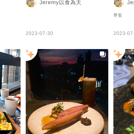
Jeremy以食為天
J
#fattygraphy #kaohsiun
食 #高雄餐廳
早安
#比歐緻居
2023-07-30
2023-07