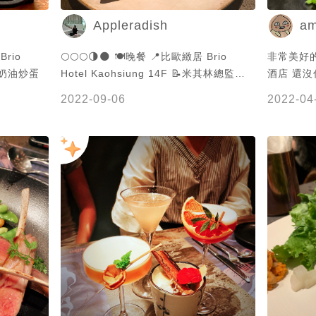
Appleradish
am
Brio
🌕🌕🌕🌗🌑 🍽晚餐 📍比歐緻居 Brio
非常美好的晚宴 口袋名
海鮮奶油炒蛋
Hotel Kaohsiung 14F 📝米其林總監創
酒店 還沒住
意菜單 🍹世界50大酒吧TCRC指導調酒
想像中還
2022-09-06
2022-04
——————————————- Main
商店，幸
Course 豪野鴨胸/煙燻香蕉泥/山藥/野菇
很慶幸餐
$790
星調酒，8%酒精👍
桂味，加
滿意💕