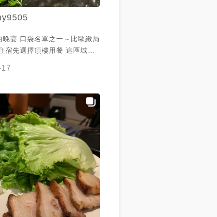
y9505
單之一～比歐緻局
宿先選擇頂樓用餐 這區域比
寧靜，夜間周圍沒有什麼燈光、
-17
好離中央公園站走一分鐘就到，
點都非常美味啊，還招待一杯壽
 還有，蘋果派滿滿肉
上一球威士忌冰淇淋，真的非常