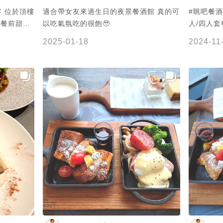
 位於頂樓
適合帶女友來過生日的夜景餐酒館 真的可
#眺吧餐酒
 餐前甜點
以吃氣氛吃的很飽🥹
人/四人
推薦前兩道！ ✨炭烤章魚/鳳
2025-01-18
2024-11
油醋 章魚
封鴨腿/胡
抹醬在麵
沙沙 一起吃超搭！ ✨
花菜/番茄XO
花海鮮燉
生米心口感 佐餐酒 @arieswu16
喝四杯特殊調酒 🍴 眺吧餐
興區中山一
✔️ 🉑️現金
上訂位 / 07－28
23:30 (
低消550 /
2024.08.24吃的 #f
#fatty吃高