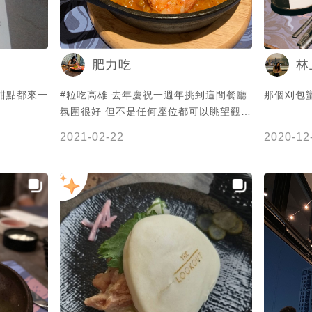
肥力吃
林
甜點都來一
#粒吃高雄 去年慶祝一週年挑到這間餐廳
那個刈包
氛圍很好 但不是任何座位都可以眺望觀景
覺得食物普通 沒有特別驚艷的地方 不用
2021-02-22
2020-12
特別去吃 單純喝酒還可以 20200609