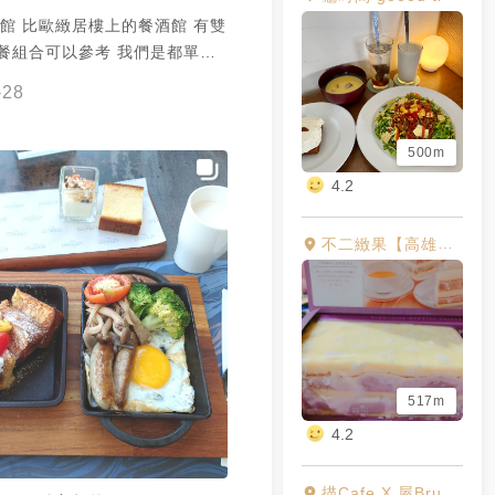
館 比歐緻居樓上的餐酒館 有雙
套餐組合可以參考 我們是都單點
梨沙沙/臘腸
-28
很香 不會咬不斷 很脆很軟 ✨油
椒醬/鮮李/山當歸 有附麵包 先
500m
包片上 再夾鴨腿跟上一道的鳳梨
鮑魚/紅油拌麵/干鍋
4.2
醬/陳年紅露酒 ✨西班牙番紅
飯 用西班牙道地做法保留經典似
不二緻果【高雄不二家】 中正本舖
9 兩人
酒館 📮 高雄新
路14-26號14樓（比歐緻居）
 🉑️刷卡 /➕10%服務費 ✔️ 🉑️線
17900#8 ✔️ 晚餐17:30-
最後點餐23:00) ✔️ 21:30前每人
517m
 21:30後低消每人300 👧🏻
4.2
atty日嚐去哪吃🍴
雄 #fattytraveltaiwan
描Cafe X 屋Brunch