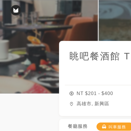
眺吧餐酒館 The 
NT $
201
- $
400
高雄市, 新興區
餐廳服務
叫車服務