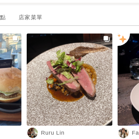
點
店家菜單
Ruru Lin
F