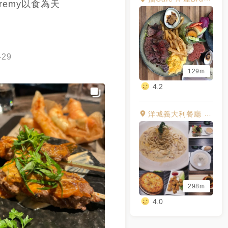
eremy以食為天
gbar #高雄美
 #theLookoutBistro #眺吧
 #高雄餐酒館
-29
129m
4.2
洋城義大利餐廳 高雄大統店
298m
4.0