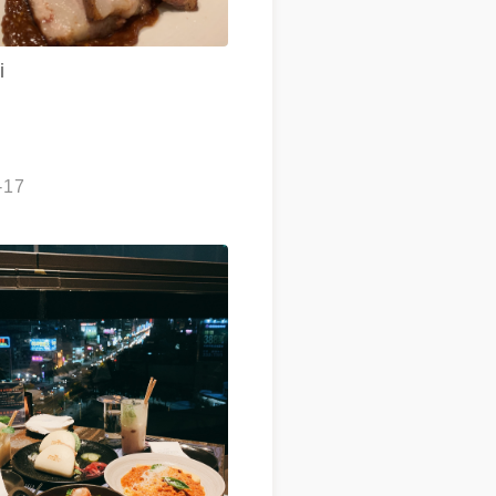
i
-17