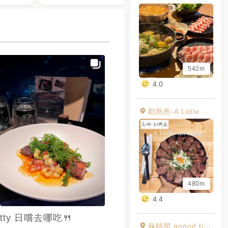
542m
4.0
勘熟所-A Little Medium
480m
4.4
atty 日嚐去哪吃🍴
龜時間 goöod time