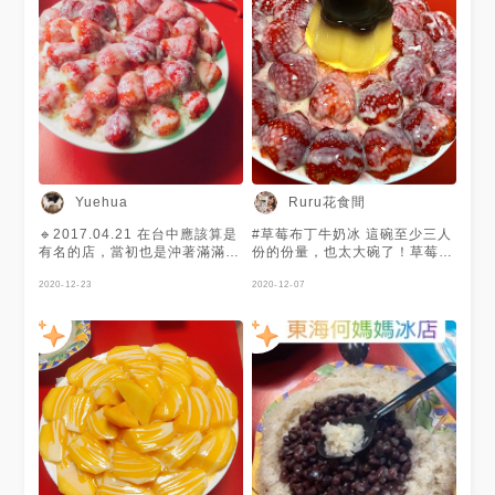
Ruru花食間
Yuehua
🔹2017.04.21 在台中應該算是
#草莓布丁牛奶冰 這碗至少三人
有名的店，當初也是沖著滿滿的
份的份量，也太大碗了！草莓🍓
草莓去的 草莓配煉乳吃起來真
正是盛產期給料都很大顆喔！👍
的很幸福，但雖然品項是寫牛奶
2020-12-23
👍 好久沒來東海大學商圈這裡
2020-12-07
冰，我印象中底下吃到的好像是
逛了！懷念以前讀書時期常來覓
刨冰的樣子，也有可能是我記
食的美食！🥰😜
錯，但就記得吃到最後挖起來很
硬QQ 🔸草莓牛奶冰 NT.160 #
台中 #台中美食 #草莓 #甜品 #
雪花冰 #冰品 #東海商圈