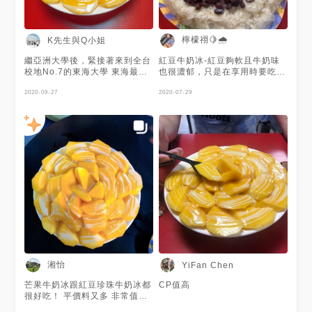
檸檬祤🍋🌧
K先生與Q小姐
繼亞洲大學後，緊接著來到全台
紅豆牛奶冰-紅豆夠軟且牛奶味
校地No.7的東海大學 東海最著
也很濃郁，只是在享用時要吃快
名的莫過於教堂、農場還有何媽
一點，較快融化也代表品質好。
媽冰店 聽說何媽媽的芒果冰超
2020-09-27
2020-07-29
大碗、超好吃，今天就來一探究
竟吧 冰店在小巷內，如果沒有
睜大眼睛可是找不到隱藏美食喔
～ 進入小巷內立馬看到一串人
龍，可想而知他們的冰，不簡單
取好餐後，映入眼簾的是滿滿滿
的芒果🥭 對於芒果愛好者的我
們來說，只有一個字，「爽」！
芒果特別鮮甜美味，淋上煉乳做
搭配，超級美的啦 這個組合簡
直是天作之合 還沒嚐過的朋友
們，趕緊把握機會抓著夏天的尾
巴 來嚐嚐這色香味俱全的芒果
冰😋 🏠地址：台中市龍井區臺
灣大道五段三巷六弄32號 📞電
湘怡
YiFan Chen
話：04-2632-8855 ⏰營業時
間：14:00-21:00（每週日公
芒果牛奶冰跟紅豆珍珠牛奶冰都
CP值高
休） IG🔍keen_one_quin 看
很好吃！ 平價料又多 非常值得
更多美食❤️
一訪