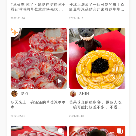
#草莓季 來了~ 趁現在沒有很冷
挫冰上層放了一個可愛的布丁🍮
看到滿滿的草莓就趕快先吃 要
紅豆與冰品結合起來甜點剛剛好
先做好等待的準備 在巷子裡不
❤️ 原本要來吃草莓冰但還沒開
小心就過頭了.. 到了先到裡面跟
2022-11-30
始，下次再試試看❤️
2022-11-16
櫃台點餐拿號碼，叫號方式 有
位子後需要再等一下~ 下面的冰
也是火龍果草莓+煉乳很好吃~
草莓很新鮮微酸，搭配煉乳剛剛
好 適合獨享也適合2人共享 #台
中美食 #台中甜點 #台中龍井
姿羽
SHIH
冬天來上一碗滿滿的草莓冰🍓🍓
芒果🥭真的很多🤤， 兩個人吃
🍓
一碗可能比較差不多， 不過腦
袋還是會冰鎮🧊(｡ì _ í｡)
2022-02-09
2021-09-13