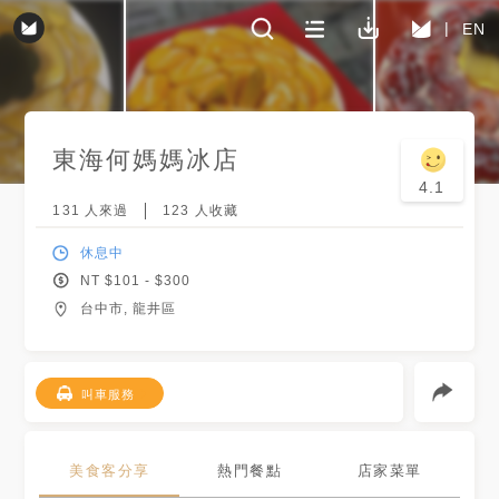
EN
東海何媽媽冰店
4.1
131
人來過
123
人收藏
休息中
NT $
101
- $
300
台中市, 龍井區
叫車服務
美食客分享
熱門餐點
店家菜單