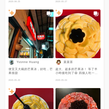
2020-06-25
2020-05-27
菜菜茶
Yvonne Huang
便宜又大碗的芒果冰，好吃，芒
超大、超多的芒果冰！ 等了半
果很甜
小時後吃到了😄 四個人吃一盤
剛剛好～ 芒果🥭很新鮮很好吃
2020-05-20
2020-05-03