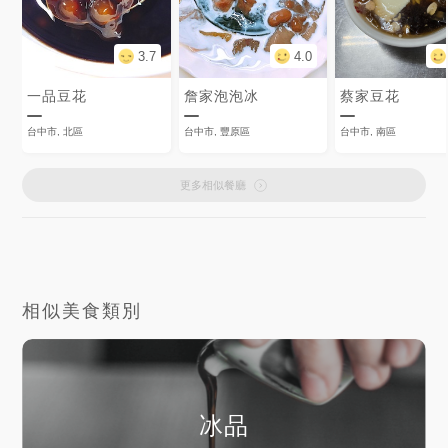
3.7
4.0
一品豆花
詹家泡泡冰
蔡家豆花
台中市, 北區
台中市, 豐原區
台中市, 南區
更多相似餐廳
相似美食類別
冰品