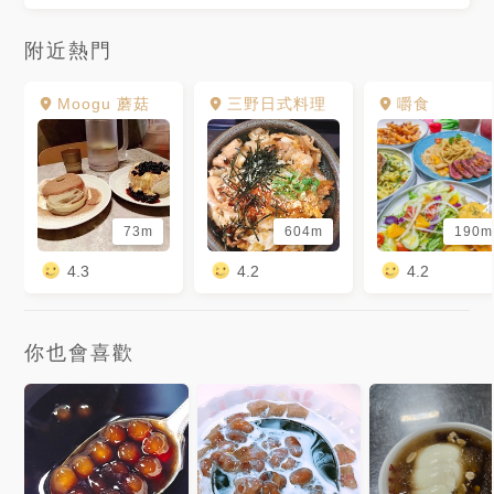
附近熱門
Moogu 蘑菇
三野日式料理
嚼食
73m
604m
190m
4.3
4.2
4.2
你也會喜歡