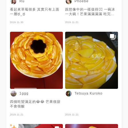
Ru
Phoebe
看起來草莓很多 其實只有上面
跟想像中的一樣值得👍🏻 一碗冰
一層ಥ_ಥ
一大碗！芒果滿滿滿滿 吃完只
能說好過癮！好幸福 芒果是夏
2019-11-30
天限定，冬天有草莓唷！
2019-11-21
1ggg
Tetsuya Kuroko
四個吃蠻滿足的😂😂 芒果很甜
不會很酸
2019-11-21
2019-11-21