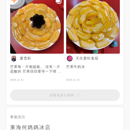
蕭雪莉
天生愛吃鬼😋
芒果每ㄧ片都超級。 沒有ㄧ片
芒果牛奶冰
是酸的 芒果現切要等一下唷 加
上煉乳真的好好吃❤️
2019-11-21
2019-11-21
想看更多分享嗎
餐廳資訊
東海何媽媽冰店