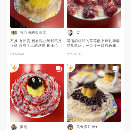
【本文不做修改】 店家資訊：
🏠：台中市龍井區台灣大道五段
三巷六弄32號 ⏰：14:00～
22:00（星期日公休） 食物整理
食物通用11 #小蝦老師 #台灣美
食 #台灣料理 #台灣の食べ物 #
たいわん #taiwan
🤤心榆的美食誌
柔
#taiwanfood 台中區域 6 #台中
#台中美食 #台中美食推薦 #台
不推 有點貴 料有點小硬我不是
滿滿的紅潤的草莓配上煉乳和滿
中美食地圖 #台中餐廳 #台中餐
很愛 沒有手工的感覺 糖水也不
滿草莓冰，一口接一口有夠涮嘴
廳推薦 #popyummy
好吃 所以我就不是很愛 我之前
如果有來東海商圈，一定要來巷
#popyummy台中 #yummy
在冰店工作 這碗這樣根本不到
2023-07-07
內看看♥️
2023-02-08
#mango #東海美食 #東海 #東
30 感覺被坑了哈哈哈
海芒果冰 #芒果 #芒果冰 #龍井
#龍井美食 #龍井冰店 #龍井小
吃 #taichungfood #排隊美食
小蝦希望可以獲得你的關注(追
蹤) 也請大家幫忙(點心、收藏、
分享) 引用請註明來源
黃芸
美食愛好者♥