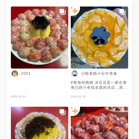
小蝦老師🦐台中美食
2001
#東海何媽媽 冰店這是一家在東
海已經小有知名度的冰店，原因
是料多實在，而且這些料都是用
2025-05-03
當季水果製作，所以草莓季時更
2024-03-25
有滿滿草莓冰可以選擇，雖然座
位不多，但客人量是真的蠻多的
我這次點選的餐點有： #芒果大
布丁牛奶冰 $210 我覺得看起來
超像一朵向日葵🌻的感覺，上頭
淋上香濃煉乳，最後放上一顆大
布丁，看起來澎湃啦！ 價格僅
供參考如因物價調整而價格改變