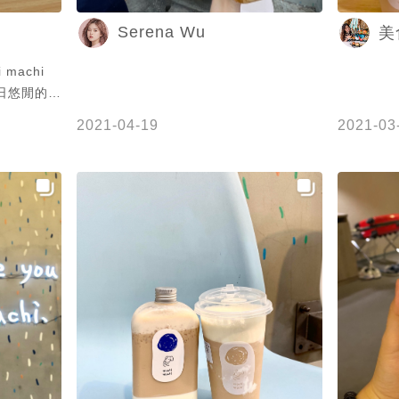
Serena Wu
美
machi
日悠閒的午
就太對不起
2021-04-19
2021-03
am 旗下的
s推出了聯
65 搭配
與百香果汁
ream的氣
的微氣泡口
層感光看就
機掏出來拍
 只能說麥吉