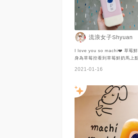
流浪女子Shyuan
I love you so machi❤️ 草莓鮮奶💰120
身為草莓控看到草莓鮮奶馬上點
甜度喝起來很剛好 喝得到草莓
2021-01-16
女的飲料 下面的奶酪QQ滑滑
心 我覺得還蠻好喝的但這個價
喝😂