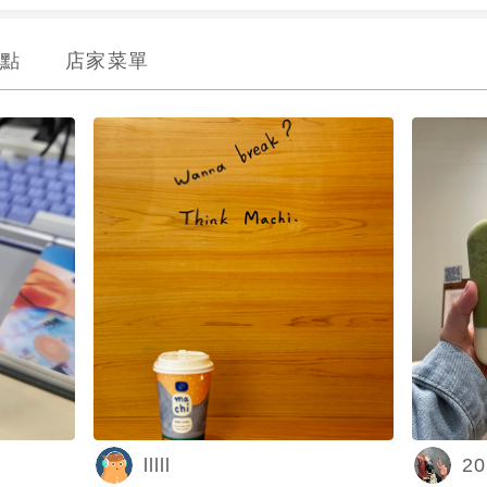
點
店家菜單
lllll
2