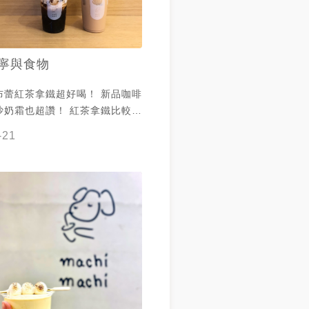
寧與食物
布蕾紅茶拿鐵超好喝！ 新品咖啡
沙奶霜也超讚！ 紅茶拿鐵比較不
甜甜的布蕾超搭！
-21