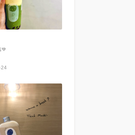
💚
-24