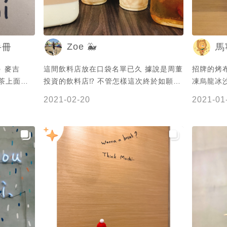
#letsguide #taiwan #taiwanfood
#taipeicity #taipeifood #popdaily
#popyummy #popyummy台北 #menu
Zoe 🐳
手冊
馬
#menu台灣 #menu台北 #台灣美食 #台
北美食 #東區美食 #台北東區 #手搖飲料
 麥吉
這間飲料店放在口袋名單已久 據說是周董
招牌的烤
#芝士 #芝士奶蓋 #紅茶拿鐵 #奶酪 #麥吉
奶茶上面的
投資的飲料店⁉️ 不管怎樣這次終於如願喝
凍烏龍冰
#台北飲料 #忠孝敦化 #忠孝敦化美食
而已 結果
到了❤️ #Zoe吃吃喝喝 #奶酪 #手搖人生
甜 配上
#guide忠孝敦化站
2021-02-20
2021-01
打開杯蓋飲
#飲品 #手搖 #大安區 #台北 #台北美食
布蕾的脆焦
#taipei
合就像喝布
軟嫩綿密
一定要試試
家創新又好