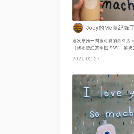
Joey的Me食紀錄
這次來推一間很可愛的飲料店☺️
［烤布蕾紅茶拿鐵 $65］ 鮮
烤布蕾厲害了 本來以為是奶蓋
2021-02-27
還真的有烤布蕾 建議一開始要
用 才能喝到他上面炙燒過後烤
糖部分 之後布蕾和底下奶茶混
丁奶茶一樣 但是布蕾的口感更
超好喝的啦～ 推薦大家來這邊
看這杯烤布蕾紅茶拿鐵 算是獨
喝的手搖👍