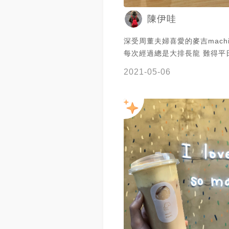
陳伊哇
深受周董夫婦喜愛的麥吉machi 
每次經過總是大排長龍 難得平
後沒人在排隊 不進去點杯飲料
2021-05-06
荷包君了🤣 進來後才發現原來 #麥吉 與
知名氣泡水機品牌 #sodastre
澳洲有機糖漿品牌Soda Pres
名氣泡飲品 #熱帶狂想氣泡飲 $
Soda Press有機葡萄柚糖漿
做為基底 除了吃的到百香果粒外 另外也
加了檸檬和金桔 並使用sodast
泡水碰撞出曼妙滋味 酸酸甜甜
感喝起來很舒服 而且美美的漸
讓人感覺沁涼消暑 現場拍照打卡分享還可
以獲得 #環保提網袋 立馬把手
個十張八張就為了得到提袋🤳
真的太懂浪漫少女心🥰