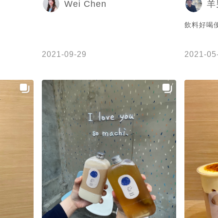
Wei Chen
羊
120$ 
便當或是
飲料好喝
快樂我是
的💚 ｜捷運忠孝復興站14號直走第三條
巷子右轉
2021-09-29
2021-05
#20f食驗