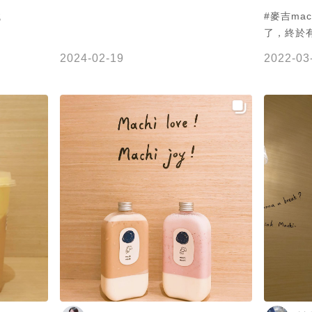
鐵
#麥吉machimac
了，終於
看官方帳
2024-02-19
2022-03
據點，傻爆
且是一間
重美感呈
但的確是
現的手搖
🍵奶酪
糖 抹茶
(which
底是覺得
confu
又扎實，
味道更濃
麼甜度，
抹茶的味道～ 💁‍♀️喝完的感覺
飽，但還