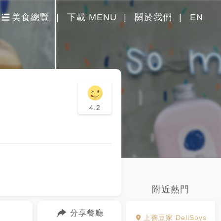
美食總覽
下載 MENU
關於我們
EN
4.2
附近熱門
分享餐廳
上善豆家 DeliSoys