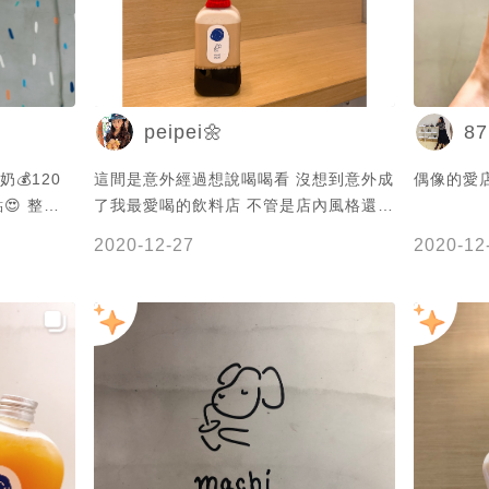
peipei🌼
87
這間是意外經過想說喝喝看 沒想到意外成
偶像的愛店
😍 整體
了我最愛喝的飲料店 不管是店內風格還是
的顆粒很少
飲品 我都很喜歡 招牌最愛喝的是烤布蕾
2020-12-27
2020-12
的不會很噁
紅茶拿鐵 第一次嘗試看看瓶裝的飲品 也
位只能偶爾
非常好喝 不愧是我的愛店 滿分5個☀️ 我
給☀️☀️☀️☀️☀️