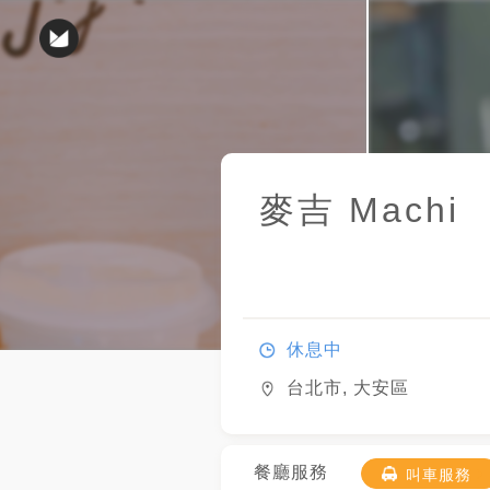
麥吉 Machi
休息中
台北市, 大安區
餐廳服務
叫車服務