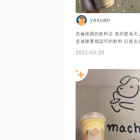
yaxuan
杰倫推薦的飲料店 真的驚為天
是連陳董都認可的飲料 以後去
常買了
2021-03-20