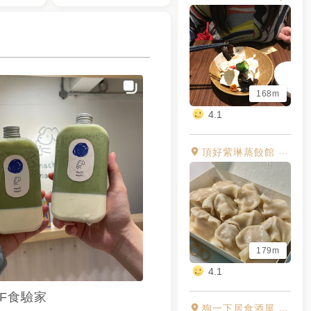
168m
4.1
頂好紫琳蒸餃館 Zi Lin Steamed Dumpling
179m
4.1
0F食驗家
狗一下居食酒屋 忠孝店