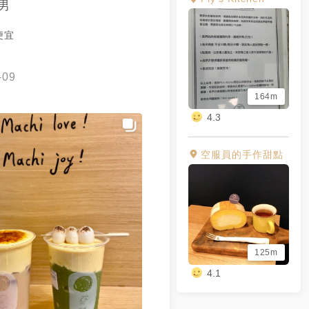
男
我應該是不會再回購，我還寧願買
嘗試其他品項 但一杯飲料短暫的
便宜
有完整的在裡面滾三百圈才離開
 ｜另有西門分店 ｜僅接受現金
-09
室 #20f食驗室田調
164m
4.3
空服員的手作甜點
125m
4.1