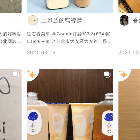
上班族的嚮導夢
香
人的好喝🤤
往右看菜單 🔺Google評論🔻3.8(634則)
台北應該會
✍🏻☀️☀️☀️☀️ 📍台北市大安區大安路一段
51巷16號 🚆忠孝敦化站9號出口號5分鐘
2021-03-16
2021-03
路程 🕰12:00-21:00(平日)/11:00-
21:00(六日) ☎️(02)2752-5069 🥤芝士厚
蓋紅茶拿鐵(半糖去冰)💰70 店家在瓶內先
沾一下芝士 再加入紅茶拿鐵 有種奶茶天
空中☁️的感覺 視覺效果很美 芝士奶蓋味
道很濃郁調配得很好 🥤奶酪紅茶拿鐵(半
糖去冰)💰85 奶酪紅茶拿鐵新奇也很好喝
建議攪散一些比較好喝 也較能細細品嚐奶
酪的味道 💬 飲料偏貴 拍照很美有創意
飲料的視覺感受也很讚👍🏻 #popdaily
#popyummy #popyummy台北 #menu
#menu台灣 #menu台北#googlemaps