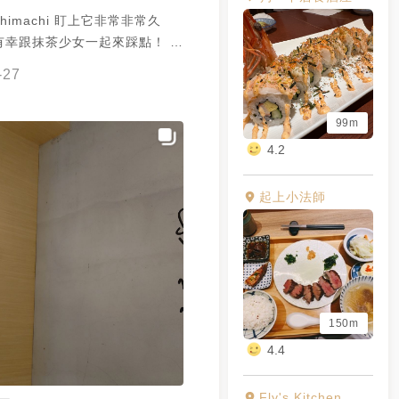
hi 盯上它非常非常久
有幸跟抹茶少女一起來踩點！ 一
號才知道這家居然全球幾乎都有
-27
眼我真的有眼不識泰山...... 而
把自己定義成一家注重味道也注
99m
現的新時代飲料店，相當不簡單
很有趣啦，敢在越來越多品牌出
4.2
界這樣自許一定是有遠大目標的
靜岡抹茶拿鐵 冰塊固定，選喝無
起上小法師
跟牛奶融合得相當好，口感偏厚實
 means會飽)，有點不確定嘴巴到
粉感偏重還是幾乎沒有我好
sed 奶酪口感也很討喜，綿密軟嫩
把它攪爛跟液體一起入口讓抹茶
厚了 執得讚許的是奶酪本身沒什
150m
只有淡淡的奶香，所以不會影響
4.4
其實是 超 級
是覺得我是盤子囧 這樣賣我
Fly's Kitchen