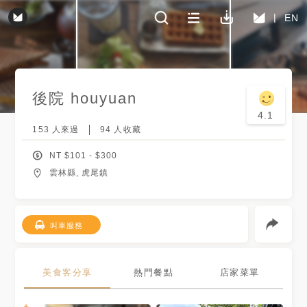
EN
後院 houyuan
4.1
153
人來過
94
人收藏
NT $
101
- $
300
雲林縣, 虎尾鎮
叫車服務
美食客分享
熱門餐點
店家菜單