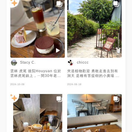
Stacy C.
chiccc
雲林 虎尾 後院Houyuan 位於
夾道植物歡迎 勇敢走進去別有
雲林虎尾鎮上，ㄧ間30年老宅
洞天 是種有菩提樹的小廣場 一
改造重修，白天是咖啡館，入夜
如店名「後院」 和朋友聚會舒
就成了餐酒館。不起眼的大門在
2024-10-08
服靜謐的小空間 - 一旁是築間火
2024-08-18
餐廳旁邊被大樹遮擋，穿過小巧
鍋 再過去是收費停車場 一小時
的綠色隧道，映入眼簾的是偌大
60元 一日最高收費300元
的庭院和二層樓的老屋。 西西
里咖啡 柚香氣泡 檸檬磅蛋糕 提
拉米蘇 安靜沁涼的室內空間光
線因為庭院大樹遮擋，忽明忽
暗，開放式的調酒吧檯放滿各式
酒類，有種清邁小酒館的感覺。
西西里咖啡檸檬糖漿加的多，咖