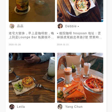
晶晶
Debbie ▪️
老宅大變身，早上是咖啡館，晚
▪️ 後院咖啡 houyuan 地址：雲
上則是Lounge Bar 氛圍很不
林縣虎尾鎮忠孝路2號 營業時
賴，晚上和朋友小聚聊聊天的好
間：10:30 ~ 18:00
去處 第一次喝比利時啤酒，一
2020-01-26
19:30~01:00 (週三、週四公
2019-11-21
喝愛上❤️ 小精靈有淡淡蜂蜜香
休)
氣，黑啤因為泡過紅酒桶，所以
層次更豐富，大推！
Leila
Yang Chun