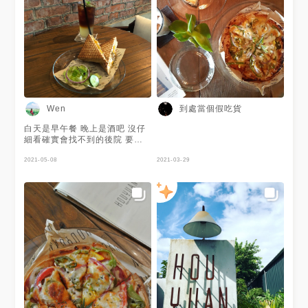
一盒就是爽😂 （喝酒請勿開車
🚗） #肉桂捲 裡頭蠻多核桃 搭
配鬆軟肉桂外皮👍是屬於肉桂味
較重的口味 表皮有滿滿的肉桂
粉 喜歡肉桂的朋友不要錯過了
店家提供防疫菜單（店面自取或
外送） 可以先收藏此店家，他
們家的披薩也很推，門口也好拍
👍 📍雲林縣虎尾鎮忠孝路2號
💈10:30～23:00 🚷禮拜三公休
到處當個假吃貨
Wen
白天是早午餐 晚上是酒吧 沒仔
細看確實會找不到的後院 要先
經過一些樹才會看到房子 餐點
選項不多 雖然好吃但份量其實
2021-05-08
2021-03-29
也算不多 或許比較適合來喝酒
吃甜點 正餐需要考慮