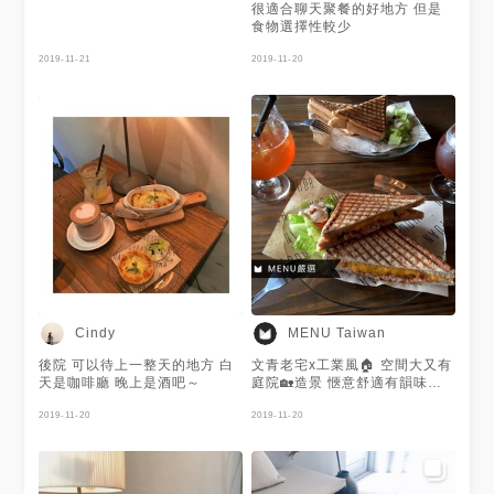
很適合聊天聚餐的好地方 但是
食物選擇性較少
2019-11-21
2019-11-20
Cindy
MENU Taiwan
後院 可以待上一整天的地方 白
文青老宅x工業風🏠 空間大又有
天是咖啡廳 晚上是酒吧～
庭院🏡造景 愜意舒適有韻味〰️
〰️ 提供輕食🥪跟飲料🍹為主 餐
2019-11-20
點不多但是美味 週末就來放鬆
2019-11-20
一下吧！ 謝謝 @Vera 提供美照
❤️雲林也有很多美食的！超少人
去探訪，看了他的美食就好想去
鬆一下🤣