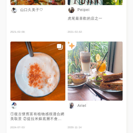
山口久美子🤍
Peipei
虎尾最喜歡的店之一
2021-02-08
2021-02-02
Ariel
①復古懷舊富有植物感很適合網
美取景 ②提拉米蘇底層不會過
濕口味平衡 ③店內低消為一杯
飲品 ④飲品同品項內用續杯8折
2024-07-03
2020-11-14