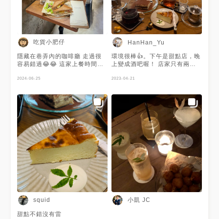
啡的香氣和特色消失的無形，但
入口尾韻留下的澀感不確定是咖
啡還是檸檬留下的。柚香氣泡明
顯好喝很多，甜味適中，加上檸
檬香氣，清爽好喝。 提拉米蘇
號稱酒精濃度超標，實際入口的
吃貨小肥仔
HanHan_Yu
酒味不明顯，冷藏時間不足和過
量的Mascarpone 吃起來帶著
隱藏在巷弄內的咖啡廳 走過很
環境很棒👍。下午是甜點店，晚
油膩口感，好險表層的可可粉足
容易錯過😂😂 這家上餐時間偏
上變成酒吧喔！ 店家只有兩種
夠，讓舌頭上的油膩味道不會殘
久 青醬番茄嫩雞肉帕尼尼 用料
甜點可以選（但這兩種個人就覺
留太久。濕軟的咖啡過度浸泡的
實在 起司像瀑布一樣多 味道還
2024-06-25
得贏過外面很多了） 提拉米蘇
2023-04-21
底層口感不佳，失去平衡的味道
不錯吃😋😋 鮮奶茶 喝起來順口
大堆（尾韻帶有微微的酒味）
有點可怕。 檸檬磅蛋糕看起來
不澀💯💯 #虎尾美食
所以櫃檯才寫說是大人口味！
顆粒又大又乾，入口卻是潮濕的
⚠️附近比較不好停車要找一下 ⚠️
檸檬香氣濃郁口感，用力用舌頭
店家門口比較隱密要稍微找一下
抿一下就能讓蛋糕體消失不見，
（在兩棟餐廳的中間） ⚠️提拉
留下檸檬糖霜香氣，帶著顆粒感
米蘇一定要點
的糖霜，味道酸甜清香，很喜
歡。 很喜歡店內設計的風格，
帶點陽光透過樹葉的光線，不明
亮但很舒適。 Info. 後院
Houyuan 雲林縣虎尾鎮忠孝路
2號 1030-1800 1930-0100 #
雲林美食 #雲林虎尾 #虎尾美食
#虎尾咖啡廳 #後院houyuan #
餐酒館 #咖啡廳 #雲林老屋咖啡
小凱 JC
squid
#西西里咖啡 #tiramisu #檸檬
磅蛋糕 #taiwan
甜點不錯沒有雷