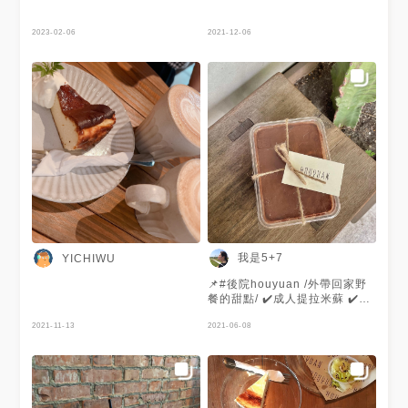
2023-02-06
2021-12-06
我是5+7
YICHIWU
📌#後院houyuan /外帶回家野
餐的甜點/ ✔️成人提拉米蘇 ✔️肉
桂捲 _ 迷上肉桂捲&提拉米蘇好
2021-11-13
一陣子了 誓言要攻略全台肉桂
2021-06-08
捲！ 已經三個多禮拜沒有吃下
午茶 看到虎尾後院的防疫菜單
上有肉桂捲 馬上下訂來野餐當
甜點 #成人提拉米蘇 濕濕綿綿
的口感 每口都是一口酒 一個人