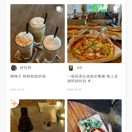
營業時間：10:30-18:00
19:30-01:00（週三公休）
（週四10:30-18:00） 整體評
分：★★★★☆☆ （純屬個人喜
好，無須過分依賴） 「身為一
名吃貨 愛吃，不僅僅是理由」
妤珏郭
AN
聊聊天 輕輕鬆鬆的😆
一個很適合放鬆的餐廳 晚上是
酒吧很特別 🍹
2020-10-16
2020-07-29