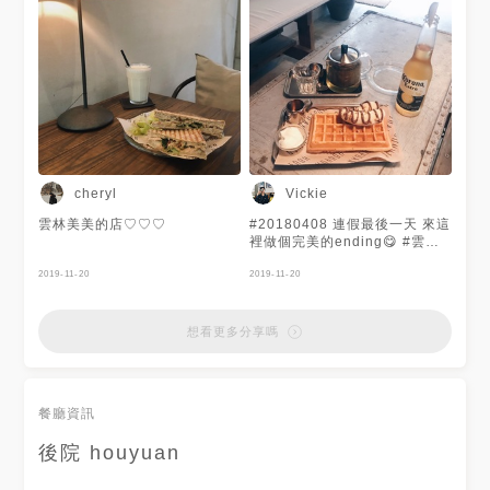
cheryl
Vickie
雲林美美的店♡♡♡
#20180408 連假最後一天 來這
裡做個完美的ending😋 #雲林#
虎尾#雲林虎尾
2019-11-20
2019-11-20
想看更多分享嗎
餐廳資訊
後院 houyuan