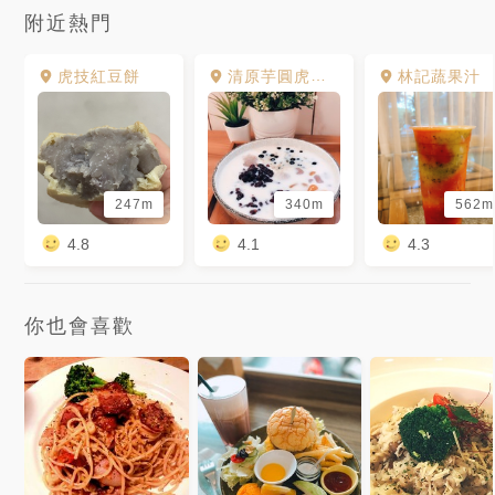
附近熱門
虎技紅豆餅
清原芋圓虎尾旗艦店
林記蔬果汁
247m
340m
562m
4.8
4.1
4.3
你也會喜歡