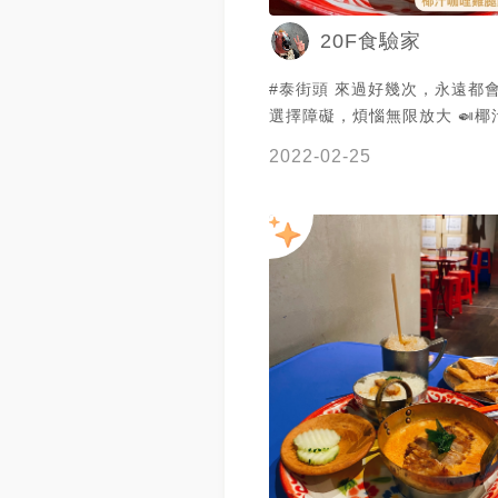
20F食驗家
#泰街頭 來過好幾次，永遠都會盯著菜單
選擇障礙，煩惱無限放大 🍛椰汁咖哩雞腿
飯 咖哩追求的就是這個，香味
2022-02-25
下飯，它都有達標 腿肉是整支
切塊的，飽足感絕對沒問題，
很有水準 米飯就是該配這種粒
國香米🤤醬汁淋上去拌一拌香
起 combo double🤩 然後
一下溏心蛋，超級有資格出現
拉麵店(喂 🫓月亮蝦餅 快要成為每來必點
了！皮脆蝦漿又Q，還吃得到
拿捏很很剛好，兩人分食超級
食剛剛好 再訪的話會想吃吃看他們的冬蔭
功跟炸雞，然後今天冷到不敢點
｜捷運台電大樓站2號過馬路後
鑽一鑽 ｜僅現場候位，人數過