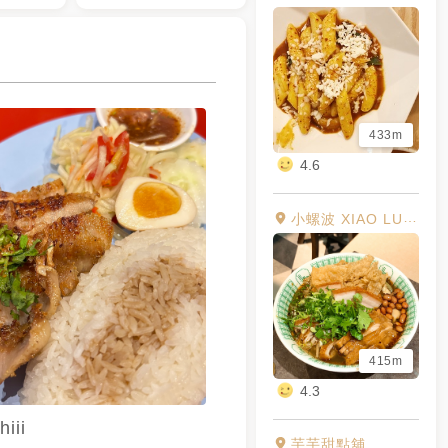
433m
4.6
小螺波 XIAO LUO BO公館店
415m
4.3
hiii
芋芋甜點舖