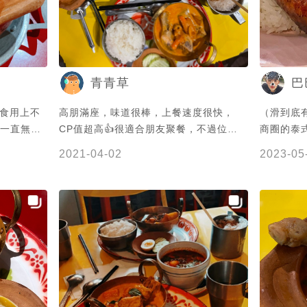
青青草
巴
不過食用上不
高朋滿座，味道很棒，上餐速度很快，
（滑到底有菜
 一直無法
CP值超高👍很適合朋友聚餐，不過位置
商圈的泰
偏小，廁所有點⋯（難以形容）😂
飯 醬油
2021-04-02
2023-05
夠味！！ 讓人想一口接著一口😋 with 蘋
滷汁來滷
有可可和
米，味道豐
好，價位平價、
https://f