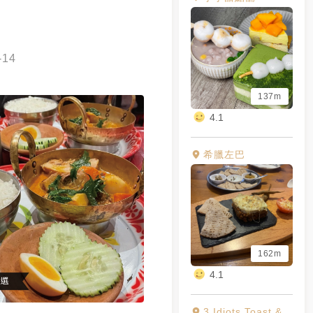
-14
137m
4.1
希臘左巴
162m
4.1
3 Idiots Toast & Curry 三個傻瓜蔬食印度餐廳