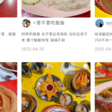
⭐️要不要吃飯飯
sy
普通，雞腿
阿華田雞腿 名字看起來很怪 但吃起來不
味道酸甜辣
會 醬汁酸酸辣辣 滿滿不錯
250不加
歡泰式料
2021-04-25
2021-04