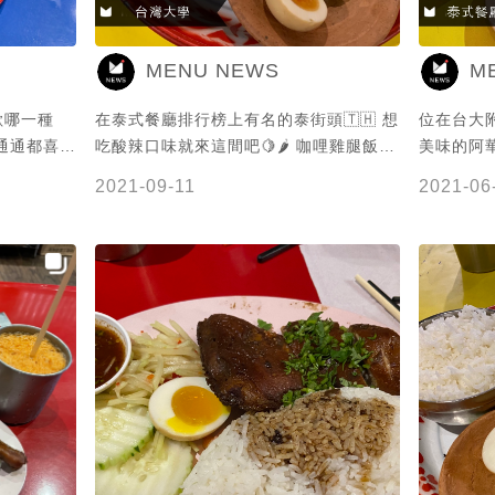
20f
MENU NEWS
M
歡哪一種
在泰式餐廳排行榜上有名的泰街頭🇹🇭 想
位在台大附
通通都喜歡
吃酸辣口味就來這間吧🍋🌶️ 咖哩雞腿飯有
美味的阿
是我
著濃濃椰奶香🥥 除了雞腿外還有其他肉塊
點可可和麥
2021-09-11
2021-06
且肉質很嫩很好吃😋 泰國香米飯搭配咖
餐或是使用外送平台
口味的咖哩
哩讓人狂扒飯啊🤤 其他冬蔭鍋、月亮蝦餅
美照🧡
來很像台式
也都很推薦呦🌛 謝謝 @Olga🐻 提供美照
🧡
國玩飲料都
我愛的泰奶
好吃的😋
種隨性的感
都蠻適合的