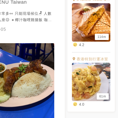
NU Taiwan
常多👀 只能現場候位🪑 人數
咖哩雞腿飯 咖哩
非常下飯🍛 腿肉是整支大雞腿
-05
🍗 米飯是粒粒分明的泰國香米
114m
汁淋上去後香氣四溢🤤 🔸月亮蝦
4.2
漿又Q🦐 吃得到蝦塊且口感拿
捏很很剛好👍 謝謝@意馨黃提供美照❤️
香港特別行運冰室
61m
4.0