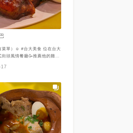
巴
單）☺️ #台大美食 位在台大
式街頭風情餐廳🥳推薦他的雞腿
、五香粉、胡椒和阿華田等製作的
-17
雞腿， 味道鹹香中帶有阿華田特
麥芽的香甜，配上泰國的越光
富好吃😋 咖哩牛楠味道也很
CP值不錯👌 原文網址：
oodertw.com