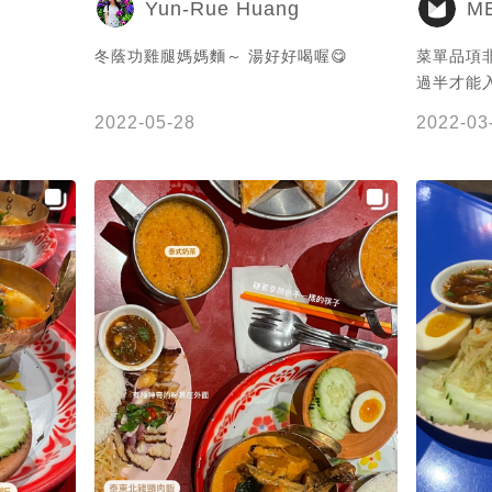
Yun-Rue Huang
ME
冬蔭功雞腿媽媽麵～ 湯好好喝喔😋
菜單品項非
過半才能入座😌 🔸椰汁
香味誘人、
2022-05-28
2022-03
下去切塊的
🇹🇭 醬
餅 皮脆蝦