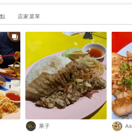
點
店家菜單
As
果子