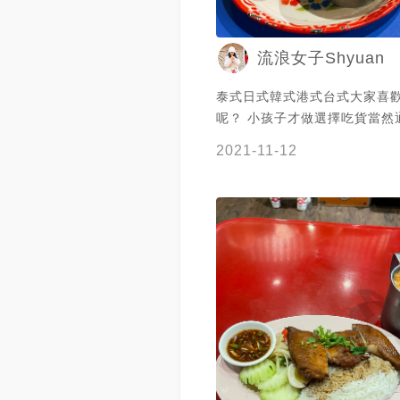
｜劃單點餐，櫃檯先付，可存載具 #
食驗室 #20f食驗室田調
流浪女子Shyuan
泰式日式韓式港式台式大家喜
呢？ 小孩子才做選擇吃貨當然
囉 吃什麼全看心情來做選擇就
2021-11-12
(⁎⁍̴̛ᴗ⁍̴̛⁎) 椰汁咖哩炸豬五花飯💰170 椰奶
味蠻重的中和了咖哩的辣味 重
十分下飯很好吃 炸豬五花吃起
的紅燒肉還不錯 冰泰式奶茶💰55 送上來
時疊高高的碎冰讓我想到在泰
是滿滿一杯冰 甜甜的煉乳味是
☺️ 月亮蝦餅💰160 外層酥脆裡面蝦味蠻
重的 吃起來不會過油我覺得蠻
店裡的裝潢有一種街頭風有一
覺 好朋友一起或單獨一人吃飯
( ´▽｀)