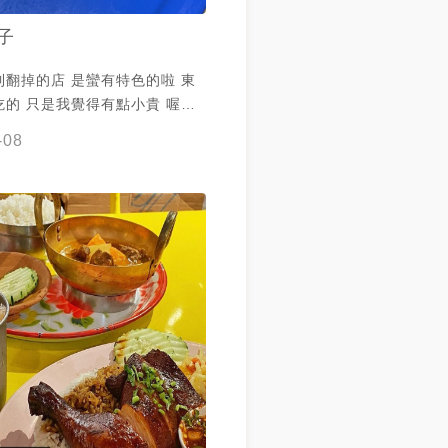
子
到翻掉的店 是蠻有特色的啦 東
的 只是我覺得有點小貴 喔然
的正上方就是住戶抗議餐飲業者
-08
布條 所以走進這家店的
心虛 有種為虎作倀ㄉ感覺 但真
欸怎摸辦