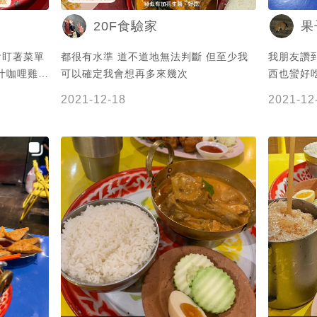
20F食驗家
果
都很有水準 道不道地無法判斷 但至少我
我朋友讚
可以確定我會想再多來幾次
西也蠻好吃
誘人、無敵
後這家店
2021-12-18
2021-12
大雞腿下去
進駐住宅區的抗議
而且嫩度也
時候有點
粒分明的泰
的很好吃
味跟美味一
要另外特別提
在任何一家
蝦塊，口感
爽，四人分
泰奶啦🌚
巷子自己
半才能入座