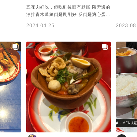
五花肉好吃，但吃到後面有點膩 陪旁邊的
涼拌青木瓜絲倒是剛剛好 反倒是溏心蛋顯
得有點突兀且多餘 雖然我很喜歡溏心蛋。
2024-04-25
2023-08
- 昨天顏厥安老師談了海耶克。他是個奇
怪的人，主張人有絕對的自由，並認為自
由應是平等與民主的前提，但自己卻跑去
專制政府當他們的經濟顧問，聲稱那是對
抗計畫經濟最好的辦法，完全搞不懂這個
人在幹嘛，怎麼有人是這樣的啊？活該一
個自稱自由主義者被後人劃為保守主義。
昨天顏老師講得很開心，連坐在台下都可
以感受到他的雀躍，我是不知道海耶克能
讓他興奮什麼，但至少比上上禮拜死氣沈
沈的Alexy 好多了，而且困惑當中也至少
知道自己在困惑什麼。套一句同學的話，
真的很喜歡顏厥安老師的魔幻小宇宙呢！