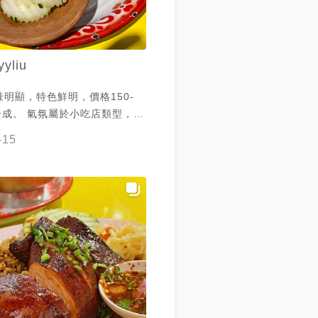
yyliu
明顯，特色鮮明，價格150-
一成。 氣氛屬於小吃店類型，喜
理可以一試
-15