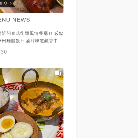
ENU NEWS
近的泰式街頭風情餐廳🍴 必點
華田雞腿飯✨ 滷汁味道鹹香中帶
芽的香甜！🤤 現在可以線上點
-30
🛵 謝謝 @巴巴 提供