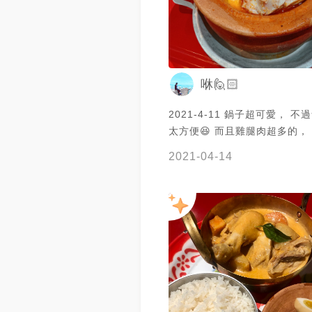
咻🙋🏻
2021-4-11 鍋子超可愛， 
太方便😆 而且雞腿肉超多的，
好好撈下頭的米線🍜 但很好吃❤️❤️ 非常
2021-04-14