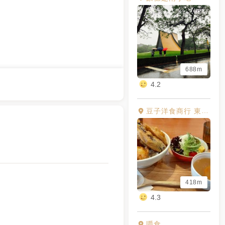
688m
4.2
豆子洋食商行 東海店
418m
4.3
嚼食