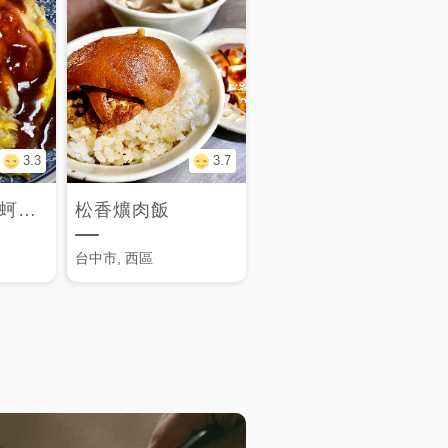
3.3
3.7
大胖排骨飯，蚵阿煎
松香爌肉飯
台中市, 西區