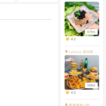
675m
4.2
Lettuce 雷特斯 美式漢堡【東海店】
568m
4.3
豪傑越南小吃