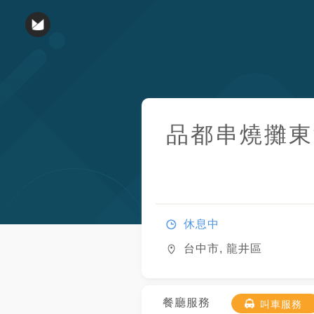
品都串燒攤
東
休息中
台中市, 龍井區
餐廳服務
叫車服務