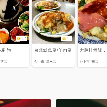
3.7
4.5
吃到飽
台北魷魚羹/羊肉羹
 西區
台中市, 清水區
台中市, 南區