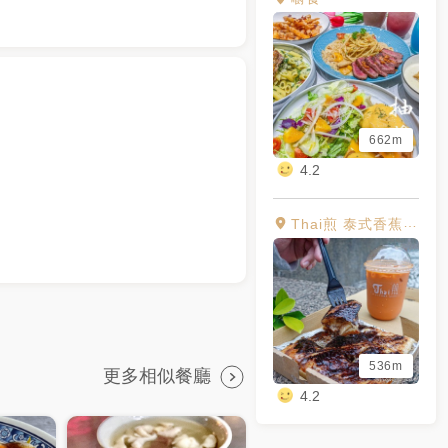
662m
4.2
Thai煎 泰式香蕉煎餅專賣店
536m
更多相似餐廳
4.2