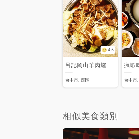
4.5
呂記岡山羊肉爐
瘋蝦
台中市, 西區
台中市,
相似美食類別