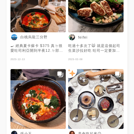
白桃烏龍三分野
feifei
🍳 經典夏卡蘇卡 $375 真ㄉ很
吃過十多次了🙀 就是這個起司
愛吐司利亞開到半夜12.ㄉ部分
生菜沙拉好吃 吐司一定要加青
愛吃宵夜人ㄉ福音啊~ 這道夏卡
醬
蘇卡是摩洛哥式水波蛋！還附上
2023-12-13
2023-02-08
了鷹嘴豆泥和烤餅(⁠◍⁠•⁠ᴗ⁠•⁠◍⁠)⁠❤
是地中海的特色料理，平常不常
吃到！ 一開始還擔心自己吃不
慣鷹嘴豆泥，結果沒想到單吃一
口我超愛😍 不但沒有很衝的豆
腥味，而且口感綿密，吃起來也
很香，單吃跟夾在烤餅裡配著紅
醬水波蛋吃都很適合~ 平常就很
愛吃水波蛋的我，這道菜根本是
我的命定料理（原來我很適合地
中海料理
張小玉
美食吃起來😉