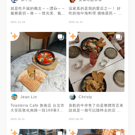
就是吃不膩的概念～～讚👍～～
這家真的是我的愛店之一！ 好
服務親切～推～～燈光美、氣氛
吃的地中海料理 價格親民～ 來
佳～～推～～原始風味、食材鮮
吃好多次了🤭 生鮪魚塔塔～～
美、調味佳～～推～～可用電子
2022-12-19
我的愛 愛吃肝的 要試試酒香雞
2022-11-21
支付～～
肝慕斯 🔸#酒香雞肝慕斯
———— 255 🔸#炙燒生鮪魚塔
塔冷盤 — 345 🔸#經典蘇卡夏
卡————345 🔸#吐司利亞沙
拉 ————315 🔸#摩洛哥羊肉
醬義大利麵— 365 . . . #吐司利
亞 #吃吃吃 #朋友 #地中海料理
#寶藏餐廳 #foodporn
#instagood #instafood
#gotoeat #tbt #me
#photooftheday #foodie
#love #toasteriacafe
#yummy
Jean Lin
Christy
Toasteria Cafe 敦南店 台北市
喜歡的牛停售了但是整體而言來
大安區敦化南路一段169巷3號
說就是一個可以隨時去的店 氣
東西超好吃😋 很特別的地中海
氛好 服務好🌷👍🌷🌷👍
菜 最愛夏卡蘇卡❤️ 一定會加點
2022-10-11
2022-06-06
烤餅 一份$50 提拉米蘇也入口
即化 會想回訪的店 #toasteria
#toasteriacafe #地中海菜