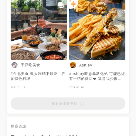
較小 稍微擁擠一點，但環境蠻
檸檬薄荷康普茶我覺得味道很像
清幽 即便旁邊客人交談也不會
啤酒耶！ 不知道是不是因為帶
過於吵雜 🌟店家態度的專業需
有氣泡，所以有這種錯覺 康普
要在訓練一下 因為詢問菜色的
茶經過發酵，裡頭帶有益生菌和
介紹，幾乎等沒介紹... 🌟地理
有機酸 可以有助腸道健康、改
位置在離捷運站很近 敦化也是
善消化 我覺得很神奇，大家可
個大商圈，台北人真的很多 📝
以試試！ 疫情期間，一起支持
這次台北收穫蠻大的，真的會讓
喜歡的餐廳！ - 訂餐網頁：
我想往他縣市跑 偏偏台南最近
https://bit.ly/3yE45j3 提供台
最猛，我還是沒有計畫... 🔜 詳
北全區外送以及新北部份地區外
細介紹請至 #痞客邦
送(中和區、永和區、板橋區、
(so810822)、#Dcard(美食版
三重區、蘆洲區、新莊區、汐止
搜尋Rain) #探路客(Rain到哪
區、新店區、土城區) 敦南店 📍
宇弈吃美食
Ashley
吃到哪) APP追蹤 #Bite!
台北市大安區敦化南路一段169
(so0822)、#IG(so_0822)
巷3號 🕛周一至周五 11:00-
#台北美食 義大利麵不錯吃～許
#ashley吃忠孝敦化站 可能已經
01:00 周六、周日 09:00-
多特色料理
有十訪的愛店❤️ 算是我少數愛
01:00 📞02-2752-0033 永康
的異國料理(畢竟我比較愛台菜)
店 📍台北市大安區信義路二段
2021-01-19
每次來一定都會看到外國客人
2021-01-10
200號 🕛09:00-00:00 📞02-
也是一家在東區可以從早餐一直
2321-0073 #台灣美食 #台北美
吃到宵夜的店！ 餐點調酒都好
食 #toasteriacafe #吐司利亞 #
喝 而且份量很大，每次都吃超
想看更多分享嗎
地中海料理 #捷運美食 #忠孝復
飽😋 這間之前已經寫過了，真
興美食 #忠孝敦化美食 #東區美
的很懶得再廢話，總之大家有機
食 #永康街美食 #信義區美食 #
會去吃就是了👍🏻 #東區早午餐
東門美食 #台北早午餐 #義大利
#toasteriacafe #台北早午餐 #
麵 #台北外帶美食 #台北外送美
餐廳資訊
東區美食 #忠孝敦化美食 #忠孝
食 #台北咖啡廳 #防疫美食 #相
敦化站美食 #忠孝敦化早午餐 #
機食先 #吃貨 #銅板美食 #排隊