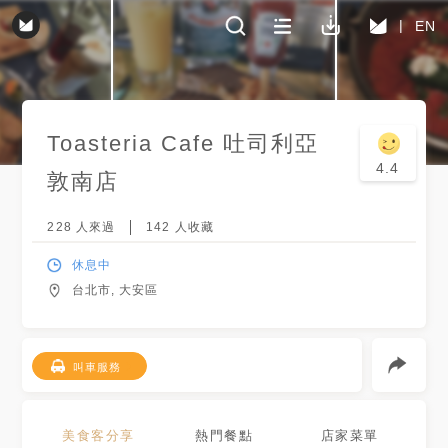
EN
Toasteria Cafe 吐司利亞
4.4
敦南店
228
人來過
142
人收藏
休息中
台北市, 大安區
叫車服務
美食客分享
熱門餐點
店家菜單