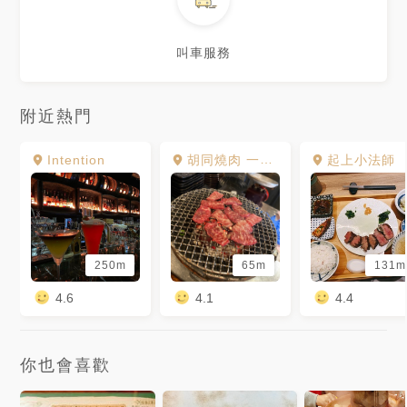
叫車服務
附近熱門
Intention
胡同燒肉 一號店
起上小法師
250m
65m
131m
4.6
4.1
4.4
你也會喜歡