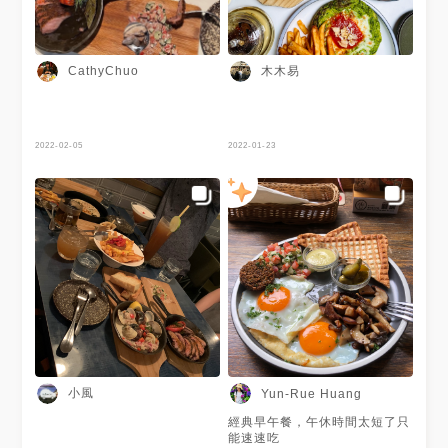
木木易
CathyChuo
2022-02-05
2022-01-23
小風
Yun-Rue Huang
經典早午餐，午休時間太短了只
能速速吃