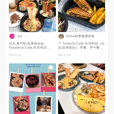
來 請同事推薦了吃義大利麵的
店家 然而這間是地中海料理(也
有義大利麵) 第一次吃這種新奇
的食物!! 🔜 今日餐點 🔻 🏷#百
香芒果白酒$275 白酒基底，芒
果汁、新鮮百香果汁、玫瑰花調
配 完全就是芒果加百香果汁 淡
淡的玫瑰花瓣 但是不在味道裡
面 微白酒澀度，整杯偏果汁感
Elina的警報讚美食
Jill
🔻 🏷#可可肉桂紅酒$275 紅酒
基底，蘇打水、自製濃縮紅酒調
台北 東門站/忠孝敦化站
📍 Tosteria Cafe 吐司利亞［台
配 強烈肉桂味道的氣泡紅酒 紅
Toasteria Cafe 吐司利亞
北/忠孝敦化］ 早餐、早午餐、
酒味道一般但夾雜很多不同元素
#JILL吃台北 #JILL吃東門
午餐、下午茶、晚餐到宵夜都能
巧克力沒有太多滋味，杯外有一
#JILL吃忠孝敦化 - ＄355👉
2021-07-13
吃到到 Tosteria Cafe 😍 現在
2021-07-04
圈可可醬 後面味道偏重且澀，
320－月見奶油培根義大利麵❤
外帶外送全面9折優惠 防疫在家
不怎麼輕鬆的享受 🔻 🏷#香煎
❤❤❤❤ ＄335👉302－西班牙
也能吃到充滿異國風情的餐點
哈魯米起司$345❤️ 醬料非常的
馬鈴薯烘蛋❤❤❤❤ ＄320👉
雖然是做外送服務 份量和品質
異國風，橄欖、酸豆、還有鯷魚
288－白酒奶油火炒蛤蠣❤❤❤
一樣讓人滿意 🔅費城牛肉帕尼
加上哈里薩醬，吃起來味道算濃
❤❤ ＄325👉293－地中海田園
尼 $355 吐司烤的焦酥 裡面是
郁鹹帶點醃製甜味 米起司吃起
堅果沙拉❤❤❤❤❤ ＄175👉
滿滿的沙朗牛肉切片 搭配切達
來像魚板的口感 起司搭配魚乾
158－酒香提拉米蘇❤❤❤❤❤
起司 ㄧ整份吃完也是很有飽足
味道超棒，非常多元 麵包十分
＄180👉162－玫瑰咖啡拿鐵❤
感 🔅綠蔬哈魯米起司沙拉 $395
酥脆，麥味很香 推薦必點前
❤❤❤❤ ＄155👉140－檸檬薄
愛吃沙拉的也可以試試看他們家
菜，真的會耳目一新 🔻 🏷#煎
荷康普茶❤❤❤❤ - 更多圖文請
的沙拉 一整份清爽又大份 裡面
烤牛肋排$385 肉質很嫩，帶肉
詳見部落格，主頁有連結
是豐富各式各樣的蔬菜🥬 搭配
汁及血水的甘甜 鹽巴做提味而
https://jill0824.pixnet.net/blog/post/405472331
檸檬油醋很對味 搭配的時候蛤
已，焦烤香味不錯 阿拉伯風味
📣外帶外送一律9折！ 在家也能
魯咪煎烤過後的起司 鹹香的ㄗ
小沙拉味道偏淡，與牛肉味道互
吃到美味的地中海料理 而且店
味 不易融化可以直接吃 🔅羊肉