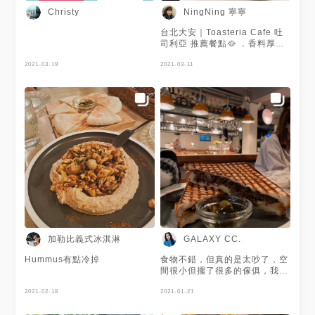
補 有種清爽入口的感覺 🔻 🏷#
家超級貼心！裡頭還有附衛生紙
夏卡蘇卡 $395 一打開香氣瀰漫
NingNing 寧寧
Christy
火烤章魚白花椰$515 章魚的口
每道餐點上頭也都有附上詳細的
在周圍回繞著 滿滿的羊肉碎末
感有咬勁，有種軟黏感 鮮味沒
說明 不用怕不知道這些熱壓吐
又沒什麼羊騷味 濃稠的番茄紅
台北大安｜Toasteria Cafe 吐
有太多的揮發，屬於主食的刺激
司的家在哪裡😆 營業時間到很
醬 醬汁裡有番茄、紅蘿蔔、松
司利亞 推薦餐點🥘 ．香料厚切
微辣的檸檬鯷魚橄欖油當醬料
晚，夜貓族不用怕肚子餓！ 月
子等等配料還有兩顆水波蛋 配
牛舌 ．吐司利亞最愛肉俱樂部
油膩感很棒，酸鹹的滋味帶微辣
見奶油培根的生蛋黃已經拌入麵
上附贈的烤皮塔餅整個很刷嘴
2021-03-19
歐姆蛋 ．好蔬夏卡蘇卡
2021-03-11
的小刺激提味 麵條有口感，吸
中 喜歡奶油白醬的一定要點
餅皮帶有厚度很有咬勁 在沾上
Toasteria 本身的燈光較昏暗，
油性佳讓味道充分詮釋 麵包屬
他！ 白醬很香濃，搭配的培根
綿密的鷹嘴豆泥 直接進入異國
偏向餐酒館的感覺。 昨天去的
薄脆片，麥的香味 🔻 🏷#起司
也很鹹香！ 而且除了片狀的培
的氛圍😆 🔅鮮蝦蛤蠣義大利麵
是敦南店，是中東料理！ 像是
四重奏$265 這份帕尼尼就跟一
根，還有塊狀的 西班牙馬鈴薯
$480 滿滿地鮮蝦和蛤蜊一起快
鷹嘴豆、夏卡蘇卡等菜單🥣 店
般吃到的差不多 扎實的熱壓吐
烘蛋份量很大，很適合一起
炒 很真才實料給的毫不手軟 一
內本身較熱鬧的感覺（也可以說
司，搭配濃郁多元的起司風味
share！ 裡頭除了有馬鈴薯，還
整碗帶出鮮甜的海鮮味🦞 店家
吵雜🤣） 非常適合三五好友來
鹹香並重完全不膩，薯條還不錯
有甜紅椒、杰克起司、菠菜、洋
很貼心的還把外殼都撥好了 搭
這裡聚會～ 牛舌令人念念不
有提供醃製橄欖很棒，偶爾吃吃
蔥跟烤杏仁片 還有附上脆薯及
配義大利番茄紅醬 麵條軟硬度
忘，不會很有韌性。 而是很有
非常開胃 旁邊的芥末蜂蜜醬
阿拉伯小沙拉 白酒奶油火炒蛤
適中 就算是外送的也不會變的
嚼勁，會想一口接一口，調味也
料，味道超讚 微嗆帶鹹甜，不
蠣醬料基底跟月見奶油培根義大
太乾或太硬 🏠地址：台北市大
是用香蒜醬調配而成。 再來一
管是薯條還是吐司都非常搭 🔜
利麵相似 很適合拿來沾麵包
安區敦化南路一段169巷3號 ⏰
定點的我認為是 - 夏卡蘇卡👏🏻
以下為個人口感喜好，僅供參考
吃！ 而且蛤蜊都很新鮮、大顆
營業時間：11:00a.m-1:00a.m
夏卡蘇卡是一道蕃茄水波蛋料理
1⃣️餐點2⃣️價位3⃣️環境4⃣️態度、
地中海田園堅果沙拉的醬料是用
📞電話：02-2752-0033
🍅 利用番茄、小茴香、炒洋蔥
5⃣位置做分享 🌟第一次吃地中
希臘優格做基底調的 非常的清
等調味料調配（通常在中東是當
海的食物，蠻喜歡的 醃製的味
爽！很適合現在炎熱的天氣！
早餐🍳 - - - - - 總評📝 很喜歡服
加勒比義式冰淇淋
GALAXY CC.
道與食材相輔相成 帶了酸甜以
酒香提拉米蘇超好吃！ 濕潤的
務人員的態度，親切又不會太過
及油醋感讓食物整體滑潤 為期
提拉米蘇帶有酒香及咖啡香 上
頭✅ 也很熱情的介紹餐點跟推
Hummus有點冷掉
食物不錯，但真的是太吵了，空
待嘗試更多不同的料理 這是第
面淋上苦甜巧克力，而餅乾碎屑
薦， 另外中東料理算是做的蠻
間很小但擺了很多的傢俱，我覺
一次覺得薯條相當普通的一餐
豐富了口感 沒想到玫瑰咖啡拿
符合台灣人口味～ 道不道地不
得我只想趕快吃完然後離開，不
🌟價錢方面價錢上面稍微有點昂
鐵送到時居然還有漸層！ 上面
清楚，但至少吃的很滿足😍 - -
2021-02-18
是一個可以讓人好好用餐講話的
2021-01-21
貴 因此要多人分食比較划算 🌟
還有美美的玫瑰花瓣 而且喝起
-♡ #寧寧の台北美食 #台北早午
環境
環境部分即便沒有隔板桌面也比
來不會很甜！沒有奇怪的糖漿味
餐 #台北美食