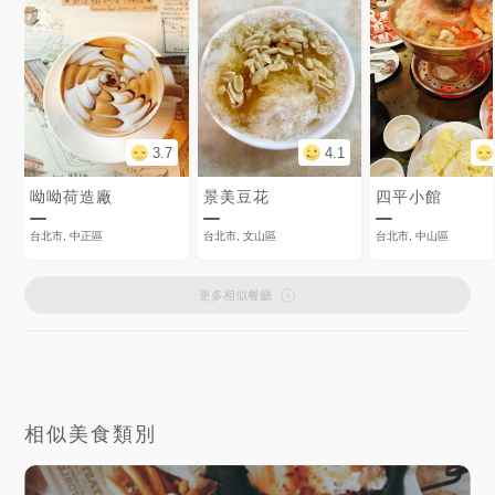
3.7
4.1
呦呦荷造廠
景美豆花
四平小館
台北市, 中正區
台北市, 文山區
台北市, 中山區
更多相似餐廳
相似美食類別