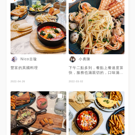
Nico古璇
小勇陳
豐富的異國料理
下午二點多到，餐點上餐速度算
快，服務也滿親切的，口味滿值
得讚許的，現場氣氛佳
2022-04-26
2022-03-02