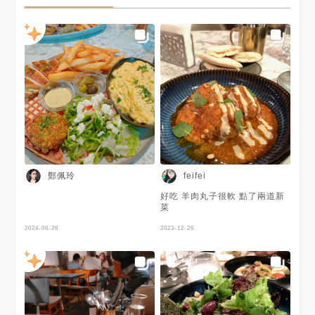
鄭佩玲
feifei
好吃 羊肉丸子很軟 點了兩道新
菜
2024-06-26
2023-12-26