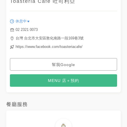
Toasteria Cafe 吐司利亞
台北美食 #台灣
美食 #taipei #taipeifood
#popyummy台北 #popyummy
#4foodieforfoodie
休息中
02 2321 0073
台灣 台北市大安區敦化南路一段169巷3號
https://www.facebook.com/toasteriacafe/
幫我Google
MENU 店＋預約
餐廳服務