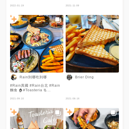
2022-01-19
2021-11-09
Rain到哪吃到哪
Brier Ding
#Rain異國 #Rain台北 #Rain
麵食 🏠#Toasteria 📃
Toasteria Cafe(臉書 ☎️02-
27520033 ⏲️1100-0100 🌍台
2021-09-10
2021-08-16
北市大安區敦化南路一段169巷
3號 💳刷卡✅ 🔜 為什麼颱風，
又是周末要來... 每次都周末
來，每次都不能出去 每次颱風
價都是周末，為什麼!!! ---- 這次
到台北的家族聚餐，前一天先上