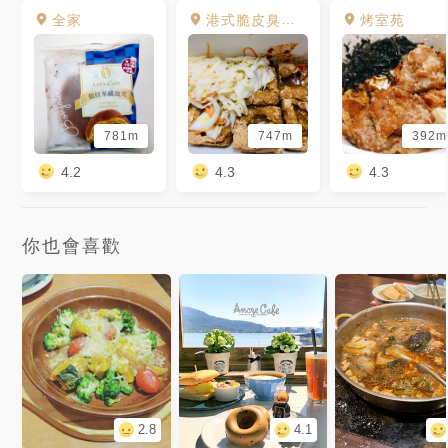
全家
港式脆皮臭豆腐
烤室苑
781m
747m
392m
4.2
4.3
4.3
你也會喜歡
2.8
4.1