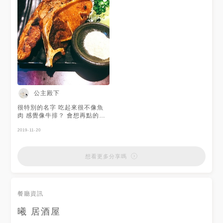
公主殿下
很特別的名字 吃起來很不像魚
肉 感覺像牛排？ 會想再點的料
理 對討厭有魚刺的人來說 吃起
來超級方便的啦😋 #烤魚 #居酒
2019-11-20
屋 這家一直對我來說是間很棒
的居酒屋 CP值真的算高 食材新
鮮且不貴 可惜離我住的地方遠
想看更多分享嗎
遠😭 #下班小酌 #居酒屋 #黑鮪
魚 #烤魚 #新北 #燒烤 #串燒
餐廳資訊
曦 居酒屋