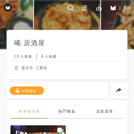
EN
曦 居酒屋
20
人來過
6
人收藏
新北市, 三重區
叫車服務
美食客分享
熱門餐點
店家菜單