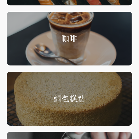
咖啡
麵包糕點