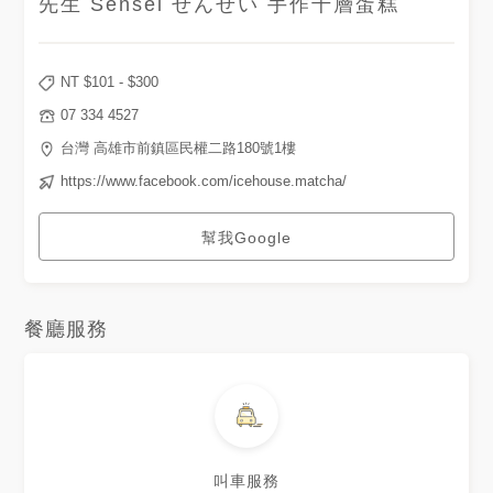
先生 Sensei せんせい 手作千層蛋糕
NT $
101
- $
300
07 334 4527
台灣 高雄市前鎮區民權二路180號1樓
https://www.facebook.com/icehouse.matcha/
幫我Google
餐廳服務
叫車服務