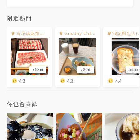
附近熱門
青花驕麻辣鍋高雄台鋁店
Gooday Cafe & Roof
鴻記麵包店(江鳥言己麥面包店)
758m
730m
555m
4.3
4.3
4.4
你也會喜歡