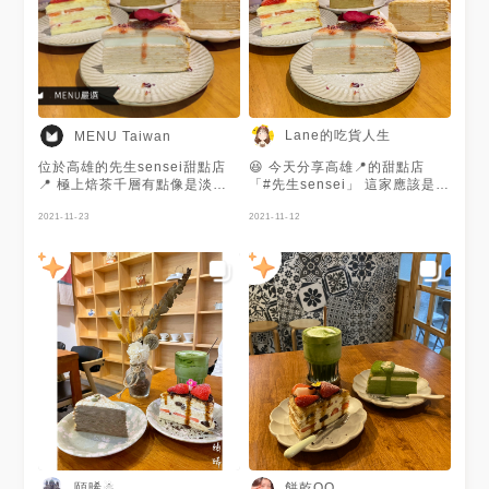
Lane的吃貨人生
MENU Taiwan
位於高雄的先生sensei甜點店
😆 今天分享高雄📍的甜點店
📍 極上焙茶千層有點像是淡淡
「#先生sensei」 這家應該是高
的抹茶🍵 吃得到餅皮的味道且
雄人都知道的一家甜點店吧！
甜度微甜😚 吃一塊剛剛好🥴 焦
2021-11-23
不過那時候的我，根本不知道有
2021-11-12
糖瑪奇朵則是淡淡的咖啡香和焦
這一家😅 當時想要吃個甜點，
糖😝 吃起來甜而不膩且偏大人
就和朋友們用手機找找就一起去
味一些💗 草莓布蕾上層的布蕾
了 . 🗣菜單為當時拍攝，最新菜
十分美味🍓 自己覺得巧克力香
單可以上店家臉書專頁或
蕉冰沙十分不錯👍 一大杯喝起
@sensei.tw 🗣這家有名的是抹
來超罪惡超滿足😌 不過會偏甜
茶🍵，但是我對抹茶沒有到很喜
一些喔😘 謝謝@阿胖胖 吃貨人
歡，所以就沒有點了！ . 📌草莓
生提供美照❤️
布蕾170元 📌焦糖瑪奇朵160元
📌覆盆莓荔枝玫瑰160元 📌極上
焙茶160元 其實這幾個口味都蠻
不錯的😋 自己比較喜歡焙茶和
焦糖瑪奇朵 焙茶有點像是淡淡
的抹茶 吃得到餅皮的味道，甜
度微甜 吃一塊剛剛好！ 焦糖瑪
奇朵則是淡淡的咖啡香和焦糖
頤晞☃
餅乾QQ