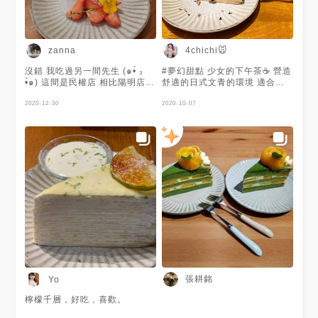
zanna
4chichi🐭
沒錯 我吃過另一間先生 (๑•́ ₃
#夢幻甜點 少女的下午茶☕️ 營造
•̀๑) 這間是民權店 相比陽明店
舒適的日式文青的環境 適合悠
這間空間比較小 位置也比較少
閒午後來片千層蛋糕 旁邊的女
喔 但是品項沒有因此縮減 放心
2020-12-30
孩一個人就吃了兩片千層 #覆盆
2020-10-07
放心 季節限定草莓千層 我超討
莓荔枝玫瑰千層 #抹茶奶凍千層
厭吃草莓醬 但是喜歡草莓 看到
#高雄市#高雄美食#千層蛋糕#
這個圖馬上點下去 終於不是草
日式#下午茶#甜點
莓醬的蛋糕了 看圖就知道他用
料實在 擺盤也漂亮 千層口感也
很好 甜度也剛好 加上草莓增添
風味 抹茶起司千層 個人也蠻喜
歡抹茶品項 這次還加入起司 是
不是超級罪惡 但是他非常膩口
吃到一半就有點想投降 抹茶很
有味道 吃下去當下是苦的 後面
甜味會湧上 甜度不低 加上起司
容易膩 個人排名 季節限度草莓
＞抹茶起司 推薦 ❤❤❤❤🤍 CP
值 ❤❤❤🤍🤍
張耕銘
Yo
檸檬千層，好吃，喜歡。