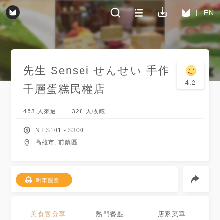
EN
先生 Sensei せんせい 手作
4.2
千層蛋糕
民權店
463
人來過
328
人收藏
NT $
101
- $
300
高雄市, 前鎮區
叫車服務
美食客分享
熱門餐點
店家菜單