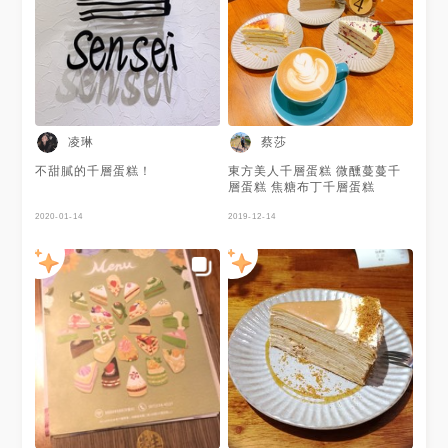
凌琳
蔡莎
不甜膩的千層蛋糕！
東方美人千層蛋糕 微醺蔓蔓千
層蛋糕 焦糖布丁千層蛋糕
2020-01-14
2019-12-14