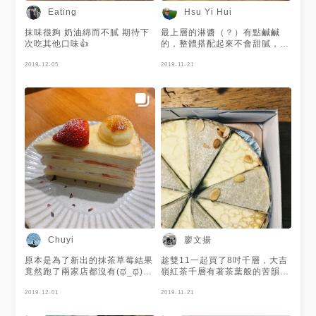
Eating
Hsu Yi Hui
抹味很夠 奶油綿而不膩 期待下
最上層的淋醬（？）有點鹹鹹
次吃其他口味👍
的，整體搭配起來不會甜膩，很
好吃，非常期待何時可以品嚐到
2019-12-05
提拉米蘇口味～
2019-11-21
廖文揚
Chuyi
原本是為了新出的抹茶草莓結果
趁雙11一起買了8吋千層，大吉
竟然跑了兩家店都沒有(ಥ_ಥ)
嶺紅茶千層有著茶葉般的苦韻與
但還好至少民權店還有草莓布蕾
香氣。
千層本身是原味 中間夾雜草莓
2019-12-01
2019-11-21
片和鮮奶油 整體吃起來不會膩