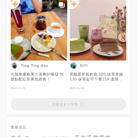
夾層中的草莓不會酸可能是有搭
配著鮮奶油的關係 上面的草莓
比較酸一點 草莓旁邊的應該是
卡士達醬+炙燒焦糖 吃了兩次先
生都覺得普普😖
Ting-Ting Hsu
SIYI
火龍果優格果汁清爽好喝😋 吃
黑醋栗草莓奶昔 100 抹茶拿鐵
甜點配紅茶果然經典！
130 抹茶起司千層150 濃情巧
克力千層150
2019-11-21
2019-11-21
想看更多分享嗎
餐廳資訊