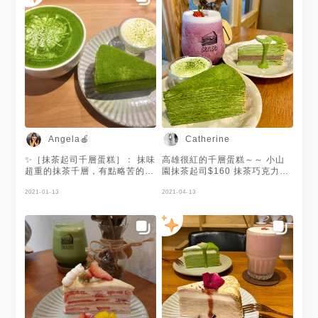
Angela🍎
Catherine
✨［抹茶起司千層蛋糕］： 抹味
高雄很紅的千層蛋糕～～ 小山
超重的抹茶千層，有點略苦的認
園抹茶起司$160 抹茶巧克力
真抹茶，配上鹹鹹的奶蓋起司
$160 芭娜娜草莓奶昔$120 整
醬，搭起來剛剛好，超好吃😋
2021-01-13
體就是好吃會想再訪的店 但是
2021-04-13
✨［小山園抹茶拿鐵］： 很抹的
心中第一名的千層依然是Lady
抹茶拿鐵🍵，略苦的抹茶，如果
M🥺
喜歡牛奶味大於抹茶味的人不要
嘗試這杯XD