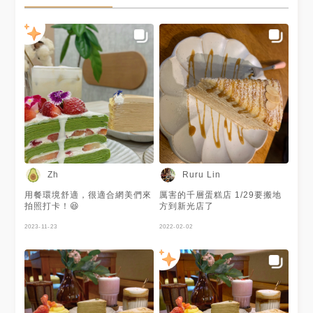
Zh
Ruru Lin
用餐環境舒適，很適合網美們來
厲害的千層蛋糕店 1/29要搬地
拍照打卡！😆
方到新光店了
2023-11-23
2022-02-02