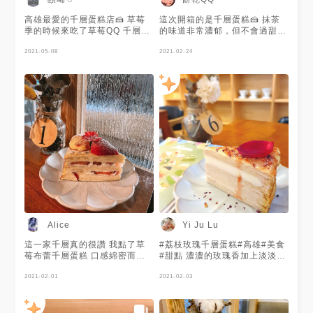
吃起來甜而不膩，偏大人味一些
💗 草莓布蕾上層的布蕾好好吃
高雄最愛的千層蛋糕店🍰 草莓
這次開箱的是千層蛋糕🍰 抹茶
👀 . 📌巧克力香蕉冰沙100元 📌
季的時候來吃了草莓QQ 千層派
的味道非常濃郁，但不會過甜過
芭娜娜莓莓冰沙120元 📌傲嬌奶
皮 鮮奶油 麻糬 多層次口感 鐵
膩，讓人每個口味都想嚐一遍❤️
奶120元 自己覺得巧克力香蕉冰
觀音的茶香十足 好友吃得很開
2021-05-08
小山圓抹茶拿鐵$130 抹茶奶凍
2021-02-24
沙蠻不錯的👍 一大杯喝起來超
心😊 小山園抹茶拿鐵是抹茶控
千層蛋糕 $160 大吉嶺紅茶千層
罪惡超滿足，不過會偏甜一些喔
必點 #高雄#前鎮區 #頤晞甜點
蛋糕 $160 草莓QQ千層蛋糕
～ . 🗣自己是去民權店，還有陽
胃
$170 #甜點 #抹茶 #草莓 #千層
明店和博愛店 陽明店：高雄市
蛋糕
三民區陽明路56巷1號 博愛店：
高雄市三民區綏遠一街167巷40
號 營業期間都是12:30～19:00
. 踩點日期🗓20210307 . 營業
地點📍：高雄市前鎮區民權二路
180號1樓 營業電話📞：07-
3344527 營業時間⏰：12:30
～19:00 . #高雄#高雄美食#高
雄市#前鎮區#高雄前鎮區美食#
前鎮美食#高雄前鎮甜點#高雄
甜點#高雄千層蛋糕#高雄下午
Alice
Yi Ju Lu
茶#千層蛋糕
#kaohsiung#kaohsiungfood#food#
這一家千層真的很讚 我點了草
#荔枝玫瑰千層蛋糕#高雄#美食
阿胖胖吃高雄#阿胖胖吃甜點
莓布蕾千層蛋糕 口感綿密而且
#甜點 濃濃的玫瑰香加上淡淡的
好好吃😋 他們家每天都會推出
荔枝味 餅皮QQ的也不會過乾 推
不一樣的口味 很滿足❤️
2021-02-01
2021-02-03