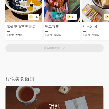
3.6
4.1
瘋仙草仙草專賣店
駁二市集
斗六冰城
高雄市, 左營區
高雄市, 鹽埕區
高雄市, 旗津區
更多相似餐廳
相似美食類別
甜點