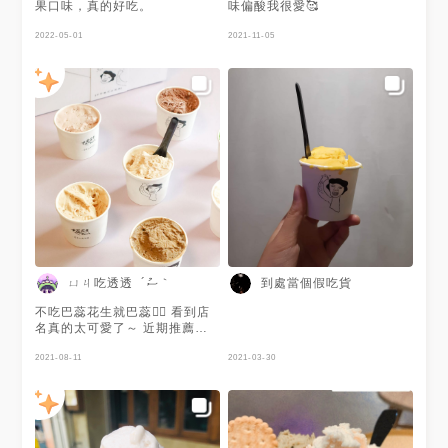
（之後會獨立發文 請期待) ⏰
果口味，真的好吃。
味偏酸我很愛🥰
13:00~20:00 🏠斗六市中堅西
路300號 ✖️公休:請關注店家IG
2022-05-01
2021-11-05
@barrepeanuts_gelato
➍Mr.Lobby coffee Roaster 朋
友的愛店 不限時咖啡廳 特別喜
歡老闆"小新" 當天觀察許久 老
闆總是掛著微笑 憨憨的 可可愛
愛 青森咖啡讓我嚇到 不愧是朋
友心頭號 美式咖啡也很喜歡 奶
油蜂蜜鬆餅外酥內軟必點 （之
後會獨立發文 請期待) ⏰
13:00~18:00 🏠斗六市府前街
117號 ✖️公休:請關注店家IG
@mr.lobby.taiwan ➎安可安提
找美食時找到這家看起來就很厲
害 朋友說可頌很好吃 果不其然
事先訂了好多麵包 花了8百多大
ㄩㄐ吃透透 ´ސު｀
到處當個假吃貨
洋 目前吃到的無論是 奶油捲 佛
卡夏 都很有水準 然後可頌真的
不吃巴蕊花生就巴蕊🖐🏻 看到店
無敵好吃 超級推薦 有來斗六玩
名真的太可愛了～ 近期推薦的
可以買回去當伴手禮 絕對不失
微禮盒5.0 直接九入口味配好不
禮 店內短髮妹妹很親切可愛 推
用有選擇障礙🥰 最喜歡草莓牛
2021-08-11
2021-03-30
⏰11:00~19:00(麵包可IG私訊
奶、蜂蜜牛奶、巴蕊花生、金莎
預定) 🏠斗六市仁愛路122號 ✖️
巧克力 香濃不過甜 每一種口味
公休:請關注店家IG
都很到位😋 防疫禮盒5.0 升級
@uncleantie
版(微禮盒) ◽奇異果◽草莓牛奶◽
巴蕊花生 ◽蜂蜜牛奶◽紅玉18號◽