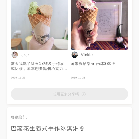
推介紹給你們，會再二訪的冰淇
淋店👍 .
小小
Vickie
當天我點了紅玉18號及手標泰
莓果與酪梨🥑 兩球$80🍦
式奶茶，原本想要點個巧克力，
但是都是咖啡色系列拍照不好看
XD 所以最後來個咖啡色與草綠
2019-11-21
2019-11-21
色，都是彩度偏淡的顏色，相當
協調好看。 我很喜歡紅玉18號
的味道，茶香非常濃郁，每一口
想看更多分享嗎
除了滑順口感外，茶香是令我印
象最深刻的。 至於手標泰式奶
茶，相較之下表現沒有那麼突
出，但是也很不錯，尤其是不會
餐廳資訊
像手標泰式奶茶飲料那樣甜，讓
人很好一口接一口。 💗
巴蕊花生義式手作冰淇淋🍦
http://letitia.tw/barrepeanuts/