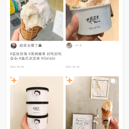
金莎巧克力 ◽比利時巧克力◽小
山園抹茶若竹◽蘭姆榛果 - 📍 斗
六市民生南路217號 ☎️ 05-
5350101 🕰 13:00-19:00 - #
ㄩㄐ吃の圓滾滾🍍 #ㄩㄐ吃宅配
鎖骨去哪了👻
一ㄐ
#荔枝玫瑰 #萊姆榛果 好吃好吃
😋👍 #義式冰淇淋 #Gelato
2021-03-06
2021-02-16