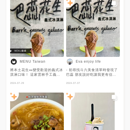
MENU Taiwan
Eva enjoy life
將本土花生🥜變受歡迎的義式冰
- 初尋找斗六美食清單時發現了
淇淋口味！ 這家雲林手工義式
巴蕊 朋友說好吃讓我更有信心
冰淇淋超厲害👍 每天提供超過
也更期待 ／ ＊日本培茶 ＊瓜納
10種口味 從經典花生 香草🌿 到
2024-07-29
拉之心 培茶味非常香濃越吃越
2024-07-07
創意蛋酒 榴槤 布丁酪梨口味都
香 清爽怡人 瓜納拉之心70%以
有😍 建議組隊前往 因為太多好
上的巧克力帶點 微苦 巧克力味
吃的口味啦～ 謝謝@Eva enjoy
又非常濃郁 這兩個組合 ／ ＊巴
life提供的美照💓
蕊花生 ＊藍莓優格 巴蕊花生不
愧是招牌之一 花生味濃郁十足
選擇搭配了藍莓優格 優格並不
會太酸 反而是很舒服的優格味
與花生交替吃 一濃一清爽 超爽
／ ＊西西里產開心果 ＊瑞士巧