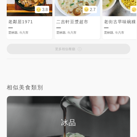
3.8
2.7
老鄰居1971
二吉軒豆漿超市
老街古早味碗粿
雲林縣, 斗六市
雲林縣, 斗六市
雲林縣, 斗六市
更多相似餐廳
相似美食類別
冰品