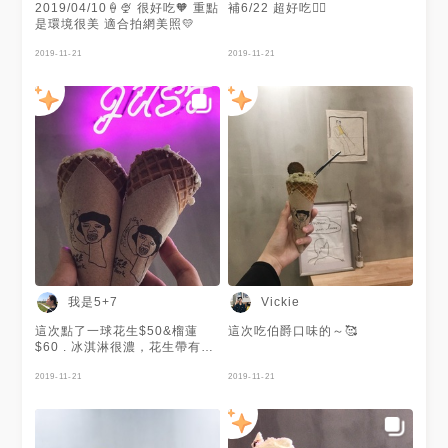
2019/04/10🍦🍨 很好吃🧡 重點
補6/22 超好吃👍🏻
是環境很美 適合拍網美照💛
2019-11-21
2019-11-21
我是5+7
Vickie
這次點了一球花生$50&榴蓮
這次吃伯爵口味的～🥰
$60 . 冰淇淋很濃，花生帶有花
生顆粒，榴蓮吃起來感覺是沒加
水的那種，冰淇淋的餅皮也是重
2019-11-21
2019-11-21
點，很脆不會有香蕉油的味道
（不知道為什麼有些餅皮有香蕉
油的味道），cp值真的超級高，
店面空間也很適合拍照，很值得