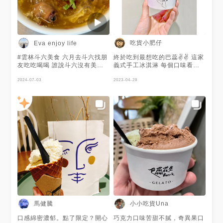
克力 開心果的本體味道淡淡的
帶點鹹味 還吃到一點顆粒感、
瑞士巧克力竟然不甜膩 巴蕊的
巧克力口味都很優秀耶 ／ ＊紅
玉18 紅玉18的茶香味跟日式培
茶一樣 吃到出原物料的用心 茶
吃貨小肥仔
Eva enjoy life
香很明顯口感清爽 喜歡茶香味
又擔心太甜的這個口味很可以 -
#雲林斗六美食 六月去斗六找朋
終於吃到最想吃的巴蕊✌️✌️ 這家
/ - 巴蕊以在地食材、鮮奶為主
友吃吃喝喝 誰說斗六沒有美食
義式手工冰淇淋 每個口味看起
再搭配 義大利進口原料 以強調
這次精選了五家 美食路跑雖然
來都好好吃喔 抹茶口味吃起來
低糖 低脂爲 概念製成 義式冰淇
很累 但我甘之如飴 也謝謝朋友
2024-07-03
又點淡淡的苦味 不會太甜 蠻喜
2023-04-28
淋 好吃到連續兩天 都來報到 如
帶著我四處吃美食 ! ➊魷魚興魷
歡的 只是價錢有點不太可愛😂
果要我選出最喜歡的口味 實在
魚嘴羹 斗六特有的在地小吃,魷
😂 #斗六美食
太難了 因為都各有各的特色 單
魚嘴每顆都很大 麵條很Q很喜歡
球$70 雙球$100 （特殊口味再
不會軟爛 ⏰08:30~19:30 🏠斗
+$10） 這價錢以義式冰淇淋來
六市中正路56號 ✖️公休:請看
說真的很佛 巴蕊每天都會更換
GOOGLE或致電 ➋圓飽大腸麵
口味 重複率很低 即使天天來報
線 只有老闆娘一人 雖然忙碌但
到都可以 推薦給大家 巴蕊花生
態度很好 大腸處理的很乾淨也
義式手做冰淇淋 ⏰
滷的超入味及軟爛 谷歌分數4.9
13:00~20:00 ☎️05-5350101
分 幫大家吃了 完全無雷 ⏰
🏠斗六市中堅西路300號 ✖️無店
10:00~19:00 🏠斗六市中華路
休 (請看店家ig) 🔺跟我一起吃 -
211號 ✖️公休:請看店家FB ➌巴
初訪日期2024/6/8 -回歸/佛系
蕊花生義式手做冰淇淋 是這次
發文 -
清單裡最期待的一家果然沒有失
IG:@eva_eat_good_food2021
望 當天吃了四種口味都非常好
馬健騰
小小吃貨Una
吃 也不甜膩 店家雖然很忙碌 但
態度依舊很好 榮登我心頭號
口感綿密濃郁。點了限定？開心
巧克力口味苦甜不膩，奇異果口