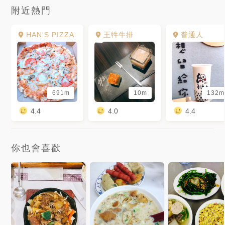
附近熱門
HAN'S PIZZA
王牪牛排
普通人
691m
10m
132m
4.4
4.0
4.4
你也會喜歡