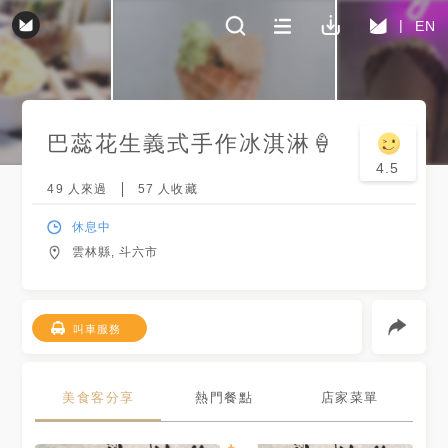
EN
巴蕊花生義式手作冰淇淋🍦
4.5
49
人來過
57
人收藏
休息中
雲林縣, 斗六市
叫車服務
美食客分享
熱門餐點
店家菜單