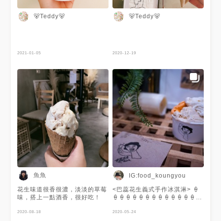
🐻Teddy🐻
🐻Teddy🐻
2021-01-05
2020-12-19
魚魚
IG:food_koungyou
花生味道很香很濃，淡淡的草莓
<巴蕊花生義式手作冰淇淋> 🍦
味，搭上一點酒香，很好吃！
🍦🍦🍦🍦🍦🍦🍦🍦🍦🍦🍦🍦🍦
在雲林科大附近一家義式冰品
2020-08-18
店，店裡的環境佈置的有點網美
2020-05-24