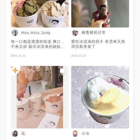
兩隻豬的日常
Hou Hsiu Jung
每一口都是濃濃的味道 爽口，
愛吃冰淇淋的我🍦 來雲林又再
不會太甜 義式冰淇淋的缺點就
尋找新美食了
是融化的太快了！ 2019.05.08
2019-11-21
2019-11-21
花.
小冷