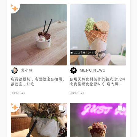
風格，但是坐起來也是很舒適！
冰品的品項沒有說很多，那天晚
上去大概就8種，但外觀跟口
味，感覺都很不錯，價格也是在
可以接受的範圍！ 🍧🍧🍧🍧🍧
🍧🍧🍧🍧🍧🍧🍧🍧🍧 🔸巴蕊花
生口味 🔸泰式手標奶茶 🔸蜂蜜
牛奶 🔸貝斯禮奶酒 今天吃的四
種口味，最喜歡的是花生，花生
的香氣搭配上冰淇淋綿綿的口
感，超級好吃！ 其中最特別的
是奶酒口味，完完全全的保存了
奶酒的香氣，吃起來超香的！
如果有來斗六可以來吃看看，試
一下其他口味，不過內用只有到
吳小慧
MENU NEWS
晚上7:00之後只能外帶！ 個人
ig來追一下：
店員很親切，店面很適合拍照。
使用天然食材製作的義式冰淇淋
https://www.instagram.com/food_k
很便宜，好吃
忠實呈現食物原味🍦 店內風格
清新，每天都有不一樣的口味👍
2019-11-21
巴蕊花生是招牌口味最濃郁，唐
2019-11-21
寧伯爵茶使用紅茶葉製作帶有清
香的茶口味 手標泰式奶茶則是
把最道地的泰奶搬來雲林了🤩
夏天一定要吃的愛文芒果🥭也會
不定期供應喔！