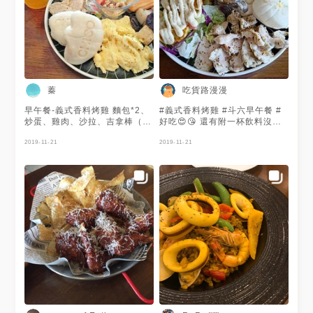
蓁
吃貨路漫漫
早午餐-義式香料烤雞 麵包*2、
#義式香料烤雞 #斗六早午餐 #
炒蛋、雞肉、沙拉、吉拿棒（附
好吃😍😘 還有附一杯飲料沒有
巧克力醬）、薯塊 、附紅茶或
拍到😂😂
是綠茶 麵包有點像刈包但比較
2019-11-21
2019-11-21
硬一點 吉拿棒非常好吃，不油
膩 非常推薦♥ 推薦（滿星五
顆）：🌟🌟🌟🌟