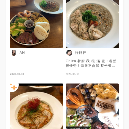
許軒軒
AN
Chico 餐廚 我-很-滿-意！餐點
很優秀！燉飯不會膩 整份餐點
都很好吃啦！！！兩百多的價
2020-10-03
位，我個人認為 很超值
2020-05-19
(⁎⁍̴̛ᴗ⁍̴̛⁎) 義式香料烤雞野菇松
露飯 $240 蔓蔓喜歡妳（綜合莓
果飲） $120 +$79升級套餐 湯
品、麵包、沙拉、紅茶 綠茶擇
一（可選其他飲料 折50元） 單
點 紐奧良雞翅 $100