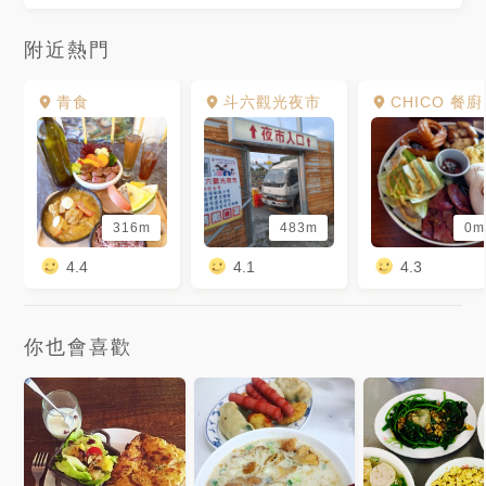
附近熱門
青食
斗六觀光夜市
CHICO 餐廚
316m
483m
0m
4.4
4.1
4.3
你也會喜歡