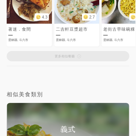
4.3
2.7
著迷．食間
二吉軒豆漿超市
老街古早味碗粿
雲林縣, 斗六市
雲林縣, 斗六市
雲林縣, 斗六市
更多相似餐廳
相似美食類別
義式