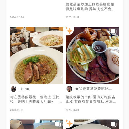
雖然是清炒加上麵條是細扁麵
但是味道足夠 雞胸肉也不會乾
柴 喜歡吃辣可以試試看
2020-12-24
2020-12-09
★我也要當吃吃吃吃貨☆
Huhu
待在雲林的最後一個晚上 斑比
超級軟嫩的牛肉 還有好吃的吉
說「走吧！去吃義大利麵~」 果
拿棒 有肉有菜又有甜點 根本是
然知道我最愛的食物是什麼🙈
營養滿分的一餐啊😁😁 #斗六
十幾天的假期結束了 明天開始
2020-11-01
2020-11-04
也是要努力的工作💪