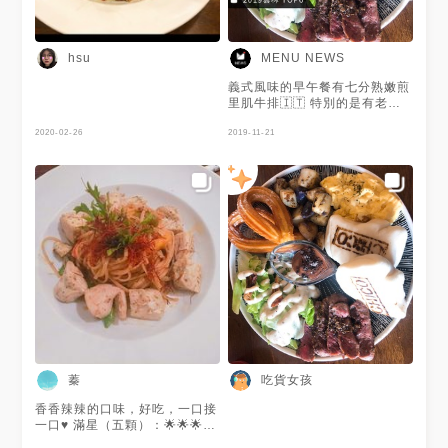
hsu
MENU NEWS
義式風味的早午餐有七分熟嫩煎
里肌牛排🇮🇹 特別的是有老麵
發酵刈包可以夾著肉片或配料一
2020-02-26
起吃❤️ 撒上義式香料的炒馬鈴
2019-11-21
薯，以及西班牙吉拿棒都刷新早
午餐的既定印象😏‼️ 另外還有充
滿水果的希臘優格很適合夏天
吃，相當清爽喔！
蓁
吃貨女孩
香香辣辣的口味，好吃，一口接
一口♥ 滿星（五顆）：🌟🌟🌟🌟
• 5