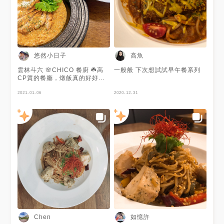
悠然小日子
高魚
雲林斗六 🌸CHICO 餐廚 ☘️高
一般般 下次想試試早午餐系列
CP質的餐廳，燉飯真的好好吃
哦 🌟香煎里肌橘醬燉飯$220 🌟
海鮮總匯墨魚細扁麵$240 🌟巧
2021-01-06
2020-12-31
可歐蕾$110
如憶許
Chen