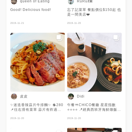
queen of Eating
RuRu💃🏾
Good! Delicious food!
忘了記菜單 餐點價位$150起 也
是一間美店❤️
2019-11-21
2019-11-20
皮皮
Didi
✨迷迭香辣蒜片牛排麵✨ 💲280
午餐🍴CHICO餐廳 星星指數
📌往右滑有菜單 蒜片有炸過的
⭐️⭐️⭐️⭐️ 📍經典西班牙海鮮燉飯
感覺，整體蒜味很重 愛吃蒜頭
$250 燉飯口味偏重稍微辣，屬
的人可能會很愛這道喔！！
2019-11-20
於比較乾的燉飯，海鮮料蠻多
2019-11-20
的。 📍主廚雞肉培根奶油義大
利麵 $240 這好好吃！雞肉很多