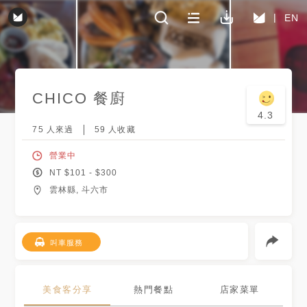
EN
CHICO 餐廚
4.3
75
人來過
59
人收藏
營業中
NT $
101
- $
300
雲林縣, 斗六市
叫車服務
美食客分享
熱門餐點
店家菜單