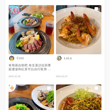
Coni
LuLu
有簡易自助吧 有生菜沙拉與蕈
菇濃湯和紅茶可以自行取用 主
餐的牛排蠻嫩的 口味也不錯 可
以再訪
2025-02-09
2024-03-07