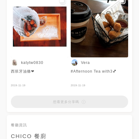
塊也很嫩，麵量很多！是一盤一
口接一口的義大利麵。 📍+69套
餐 濃湯、沙拉、60飲品 飲品我
們選擇奶茶，喝起來跟50嵐很
像，屬於茶味較濃的奶茶，喜歡
茶味的應該會蠻喜歡的
katytw0830
Vera
西班牙油條❤
#Afternoon Tea with3💕
2019-11-19
2019-11-19
想看更多分享嗎
餐廳資訊
CHICO 餐廚