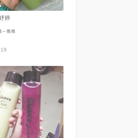
妤婷
喝～推推
-19