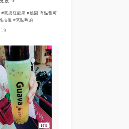
皮皮🐾
 #芭樂紅龍果 #桃園 有點甜可
推推推 #來點喝的
-19