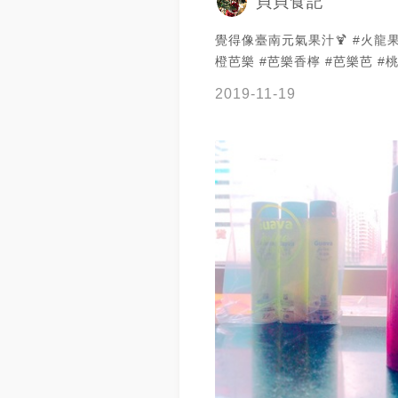
貝貝食記
覺得像臺南元氣果汁🍹 #火龍果
橙芭樂 #芭樂香檸 #芭樂芭 #桃
2019-11-19