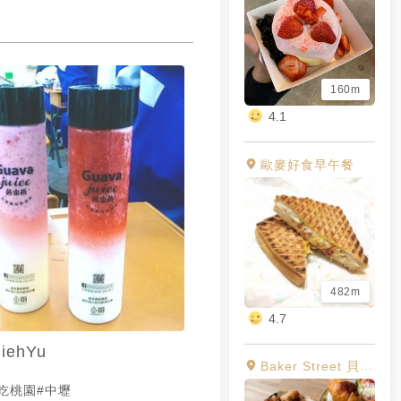
160m
4.1
歐麥好食早午餐
482m
4.7
iehYu
Baker Street 貝克街早午餐
yu吃桃園#中壢