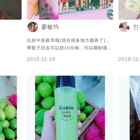
廖敏均
인
位於中原夜市哦(現在很多地方都有了)，
帶瓶子回去可以折10元呦，可以嚐鮮哦
(瓶子蠻可愛的)💕 #liaoの愛食記
2019-11-19
2019-11