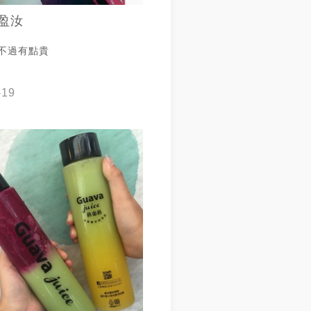
盈汝
 不過有點貴
-19