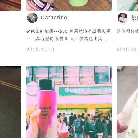
Catherine
彭
✔️芭樂紅龍果---$65 🌟果然沒有讓我失望
這個很好
～～真心覺得很讚👍🏼 而且價格也比其他
現打果汁便宜！而且很大一瓶～～喝完一
2019-11-19
2019-11
瓶又想買第2瓶那種❤️💭超推👍🏼👍🏼