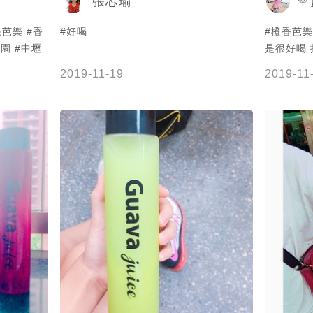
張芯瑜

芭樂 #香
#好喝
#橙香芭樂
園 #中壢
是很好喝 
2019-11-19
2019-11