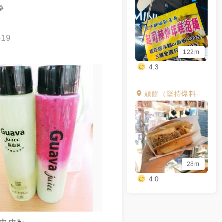

-19
122m
4.3
頑餅（堅持爆料車輪餅）
28m
4.0