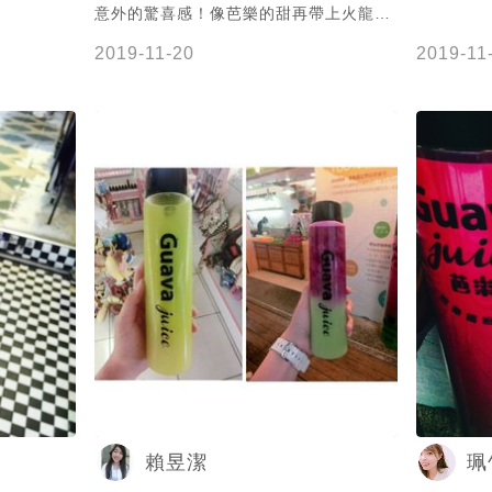
意外的驚喜感！像芭樂的甜再帶上火龍果
的香，或柳橙的酸，真材實料又貼心的價
2019-11-20
2019-11
格、現打的清爽健康，繽紛下肚！
賴昱潔
珮