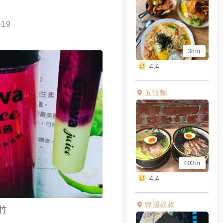
-19
38m
4.4
五拉麵
403m
4.4
韓國叔叔
竹