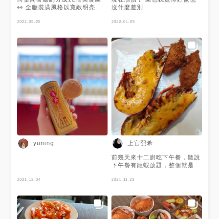
👀 全廳裝潢風格以寬敞明亮為
沒什麼差別
主要基調😍 搭配挑高十七層樓
的中庭玻璃天幕設計😯 完美詮
2022-09-25
2022-01-05
釋日間天光與夜晚星空相互輪替
輝映的浪漫情懷 謝謝 @大嬸愛
美食 提供美照🧡
上官熙希
yuning
前幾天來十二廚吃下午餐，聽說
下午餐有龍蝦放題，整個就是期
待~ 果然一入座大家都往龍蝦區
2021-12-04
排隊，拿了第一盤龍蝦入座享
2021-11-23
用，結果龍蝦肉的質感很紮實很
硬，兒子吃了半隻就不吃了，我
跟老公一直不斷的給龍蝦一次又
一次的機會，但是都還是很不