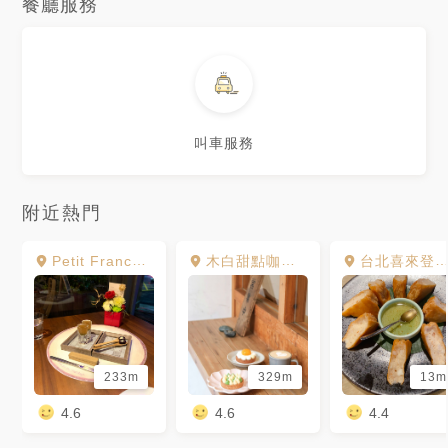
餐廳服務
叫車服務
附近熱門
Petit France 小法國餐館
木白甜點咖啡店
台北喜來登大飯店 - 蘇可泰 SUKHOTHAI
233m
329m
13m
4.6
4.6
4.4