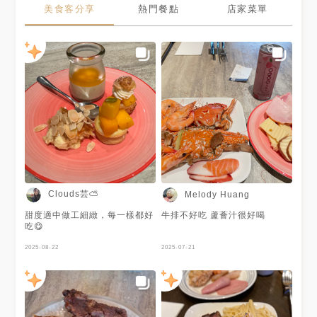
美食客分享
熱門餐點
店家菜單
Clouds芸⛅
Melody Huang
甜度適中做工細緻，每一樣都好
牛排不好吃 蘆薈汁很好喝
吃😋
2025-08-22
2025-07-21