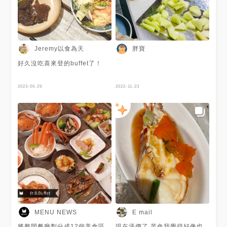
06:00PM-09:00PM 大家在IG
上也一起來追蹤「Jeremy以食
為天」吧！
https://www.instagram.com/jeremy_foodie/
#Sheraton
#SheratonGrandTaipeiHotel
Jeremy以食為天
胖寶
#台北喜來登大飯店
#Kitchen12 #十二廚自助餐廳
好久沒吃喜來登的buffet了！
#牛排 #肋眼牛排 #美國Prime
級牛排 #爐烤牛排 #鐵板現煎牛
排 #仲夏海鮮季 #北海道松葉蟹
2023-06-29
2022-11-23
#松葉蟹海鮮桶 #自助餐廳
#Buffet #吃到飽 #吃到飽餐廳
#哈根達斯 #HaagenDazs #哈
根達斯冰淇淋 #舒芙蕾鬆餅
#Jeremy在台北市 #台北美食 #
台北吃到飽 #台北市 #中正區 #
忠孝東路一段 #捷運善導寺站
MENU NEWS
E mail
將整間餐廳劃分成12個美食區
現在漲價了 菜色我覺得好像也