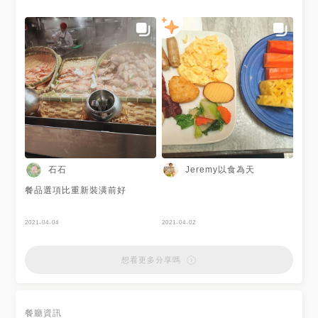
綜合蔬果沙拉吧, 麵包區大滿足
石石
Jeremy以食為天
餐品選項比重新裝潢前好
2021-04-04
2021-04-02
想看更多分享嗎
餐廳資訊