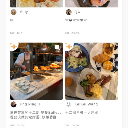
Milly
Q👧
💯
💜❤️💙💚🧡💛
2021-10-01
2021-05-09
Jing Ping H
KeiKei Wang
選擇豐富的十二廚 早餐Buffet ,
十二廚早餐～人超多
現點現做的歐姆蛋, 軟嫩香酥的
帶厚度的法國吐司, 蒸籠裡的珍
珠丸子燒賣和叉燒包, 健康取向
2021-05-09
2021-04-10