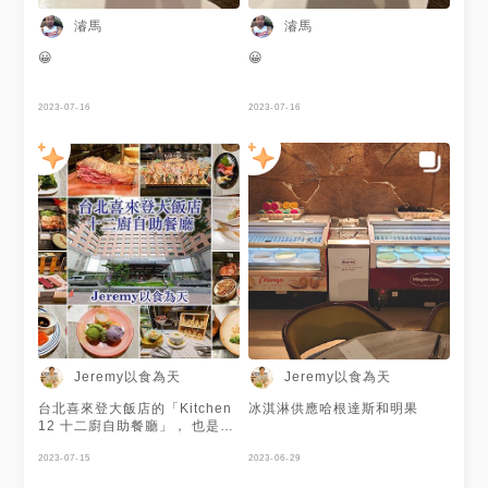
濬馬
濬馬
😀
😀
2023-07-16
2023-07-16
Jeremy以食為天
Jeremy以食為天
台北喜來登大飯店的「Kitchen
冰淇淋供應哈根達斯和明果
12 十二廚自助餐廳」， 也是台
北市知名五星級吃到飽自助餐廳
之一。 6/29(四)那天下班後約
2023-07-15
2023-06-29
了好友們到喜來登大飯店的「十