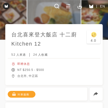
EN
台北喜來登大飯店 十二廚
4.0
Kitchen 12
52
人來過
24
人收藏
即將休息
NT $
250.5
- $
500
台北市, 中正區
叫車服務