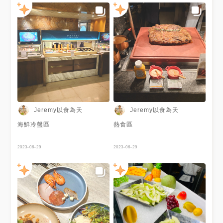
二廚自助餐廳」用餐， 這家供
應的菜色豐富品質維持得很不
錯， 牛排是選用美國Prime級肋
眼牛排， 有爐烤和鐵板現煎兩
種呢！ 此外這家推出的推出的
「仲夏海鮮季」海鮮暢饗活動，
自6/7起平日星期一至四晚餐餐
期加碼推出暢饗海鮮料理， 其
中松葉蟹海鮮桶是選用北海道頂
級松葉蟹， 這道很搶手經常被
秒殺。XD 冰淇淋有供應哈根達
斯， 蠻適合拿來配現做舒芙蕾
鬆餅。 餐廳空間挑高寬敞又舒
適， 用餐氣氛很relax又愜意。
Jeremy以食為天
Jeremy以食為天
能再次回味這家的自助美饌感覺
真棒！ 完整圖文食記：
海鮮冷盤區
熱食區
https://jeremyfoodie.tw/blog/post/233196582
Sheraton Grand Taipei Hotel
台北喜來登大飯店 Kitchen 12
2023-06-29
2023-06-29
十二廚自助餐廳 地址：台北市
中正區忠孝東路一段12號1樓
(台北喜來登大飯店1樓) 鄰近捷
運站：台北捷運板南線BL13善
導寺站 電話：(02) 2321-1818
營業時間：早餐：06:30AM-
10:00AM ｜午餐：11:30AM-
02:00PM ｜下午茶：
03:00PM-05:00PM ｜晚餐：