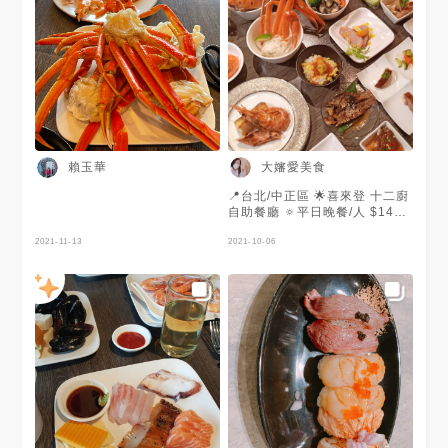
OK，整餐吃下來的感想就是：
我到底吃了什麼？ 而且不是只
有我們覺得龍蝦不OK，一定很
多人都這麼覺得（因為15：00
入席,15：30龍蝦區就都沒有人
去排隊了），如果真的非要選好
吃的東西，我可能會選甜點吧！
有幾樣真的還不錯！
賴玉華
大嬸愛美食
📍台北/中正區 🌟喜來登 十二廚
自助餐廳 🔅平日晚餐/人 $1490
🔹綜合生魚片拼盤 🔹龍蝦/限取
2021-11-13
一份 🔹加拿大雪蟹腳🔹佛跳牆
2021-10-06
🔹果木爐烤安格斯黑牛 🔹辰園/
干貝一品雞湯/烤鴨 家人愛吃
buffet 多元美味選擇 提前預約
還要後補等通知😳 等了14天終
於吃到的晚餐 挑高十七樓中庭
寬敞舒適用餐環境 所有餐點以
單人份料理 自行拿取 愛吃雪蟹
腳 海膽丼飯 佛跳牆 有現點現做
舒芙蕾 草莓泡芙 乾煎羊排還沒
吃 已經吃撐了 😜
~~~~~~~~~~~~~~~~~~~~~~~~~~~