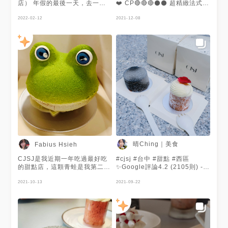
店） 年假的最後一天，去一家
❤️ CP🔴🔴🔴⚫️⚫️ 超精緻法式蛋
我一直想去吃的甜點店，在櫃台
糕 裡面每一層都是驚喜 蛙蛙可
猶豫好久的我，最後點了青蛙跟
2022-02-12
愛好拍又好吃😋
2021-12-08
他們的招牌巴黎布斯特，外加外
帶覆盆子玫瑰可頌。
FROG$200 這好可愛，也好療
癒，還會流汗 裡面有薑柚子果
泥、榛果青檸催餅、日本柚子輕
慕斯、巧克力起司蛋糕，我覺得
口感滿豐富的，又有點清爽，也
不會甜膩。 巴黎布列斯特$190
裡面有法式榛果醬、榛果焦糖醬
、焦糖榛果粒 、榛果珍珠糖泡
芙，是比較偏甜的甜點，榛果醬
很濃郁，味道也很豐富，雖然比
較甜，但是搭配上面的裝飾巧克
力，可以解解膩，也是很可以的
覆盆子玫瑰可頌$105 這可頌超
晴Ching｜美食
Fabius Hsieh
美的，我忍不住下手買一個回
去，酥脆漂亮外皮加上糖粉，加
CJSJ是我近期一年吃過最好吃
#cjsj #台中 #甜點 #西區
上裡面的酸甜內餡，真的好好
的甜點店，這顆青蛙是我第二次
✨Google評論4.2 (2105則) -
吃，下次還會讓我想外袋回家
回購，另外還帶了一顆給朋友，
推薦度rating：8 (滿分10)
#cjsj法式甜點概念店 #巴黎布
青蛙裡有有柚子果泥還有同口味
2021-10-13
—————————————
2021-09-22
列斯特 #覆盆子玫瑰可頌 #frog
的輕慕司，另外榛果脆餅還帶有
說到台中甜點店，應該沒人不知
#審計新村 #勤美#台中甜點 #創
青檸的香氣，底部以巧克力起司
這家 主要由法國米其林廚師SJ
意甜點 #台中美食#法式甜點 #
蛋糕襯底，具有清新香氣，甜而
和CJ共同創立，店內走黑白色
台中法式甜點 #相機先吃 #相機
不膩，還帶點微酸的味道，是我
調，最特別一點是，在2-3樓中
先吃 #不專業食記 #美食分享
目前最愛的蛋糕😘
間做了透明烘培室，可以觀看甜