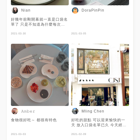
法式甜點 #cjsj法式甜點概念店
🚩 『CJSJ｜西區』 🏖台中市
#蛋糕 #cake #afternoontea
西區向上路一段79巷72號 ⏱
Nian
DoraPinPin
#taichung
12:00～18:30 📞 04-2301-
2996 🚷 週三公休 🔎 @cjsj.tw
好幾年前剛開幕就一直是口袋名
. . . . . #cjsj法式甜點概念店 #
單了 只是不知道為什麼每次吃
法式甜點 #台中甜點 #台中下午
下午茶都沒想到它 今天吃完早
茶 #台中美食 #精緻料理 #台中
午餐還意猶未盡 Google看到
2021-03-30
2021-03-05
景點 #台中西區 #西區美食 #西
它，毫不猶豫就衝去了 先稱讚
區甜點 #西區咖啡廳 #台中咖啡
一下店員很耐心的一組一組客人
廳 #dessert #cake
接待、介紹、點餐、結帳才帶位
#yummyfood #taichungfood
👍 本來很怕法式甜點會很甜的
#taiwanfood
結果意外的竟然都覺得是可以接
受的 而且搭上無糖拿鐵真的絕
配💪 ✨草莓baba 使用香水草
莓，整個蛋糕體都是浸滿草莓汁
濕潤口感單吃酸氣較重 但搭上
上面的鮮奶油一口挖到底 酸甜
度就平衡的很剛好 CHOCO 這
個真的做的太美， 進店裡第一
眼就被他吸引 原本看他全用巧
克力擔心很甜有點不敢點 後來
吃真的不會很甜 裡面帶有餅乾
𝙰𝚖𝚋𝚎𝚛
Mling Chen
口感，巧克力又濃郁 真的太好
吃🤤🤤🤤 ✨無糖拿鐵 我覺得咖
食物很好吃～ 都很有特色
好吃的甜點 可以迎來愉快的一
啡有夠濃無糖也很順口 不苦不
天 放入口袋名單已久 今天經過
酸很可以👍 這家完全榮登我都
恰巧發現 幸福就是來得如此突
甜點第一名阿😍 #台中#甜點#
2021-03-03
然
2021-02-09
好吃#西區#審計新村#法式