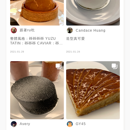
青檸脆餅、薑柚子果泥 所以吃
起來非常的清爽 微酸微甜 再配
上清香的脆餅 口感層次 非常豐
富好吃 • 🍴 CJSJ法式甜點創意
店 @cjsj.tw 📍 台中市西區向上
路一段79巷72號 ☎️ 04-2301-
6996 ⏰ 12:00-18:30、週一公
跟著ru吃
Candace Huang
休
整體風格：🧸🧸🧸🧸 YUZU
造型真可愛
TATIN：🧸🧸🧸 CAVIAR：🧸🧸
🧸🧸 整體風格設計不錯，感覺
得出有用心裝潢，蘋果部份有日
2021-01-29
2021-01-24
本柚子焦糖浸漬 但個人認為外
層千層酥脆是最好吃的，底部的
塔皮也好吃（個人認為勝過甜點
部分） 巧克力中規中矩，沒什
麼好挑剔的 #跟著ru吃
Avery
GY45