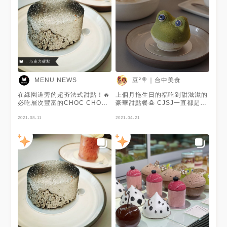
點師傅的巧手，幻化出一道道美
麗的點心。 - 🏷️ #BABA
NT.200 主要味道：玫瑰、草
莓、醃漬柑橘 吃起來的口感甜
中帶絲絲酸味，中間蛋糕體是澎
鬆有空隙，充斥酸甜滿醬汁，讓
口感濕潤！ - 🏷️ #CHOCCHOC
NT.190 使用了五種不同巧克力
組合而成，其中以巧克力脆餅製
作成岩石感，整體味道以苦甜巧
豆²🍭｜台中美食
MENU NEWS
克力為主，再搭上酥脆餅乾的口
感，男生應該會喜歡這種。 -
在綠園道旁的超夯法式甜點！🔥
上個月拖生日的福吃到甜滋滋的
CJSJ的甜點，味道很豐富，屬
必吃層次豐富的CHOC CHOC
豪華甜點餐🍮 CJSJ一直都是台
於層層堆疊而上。而且每款的外
👀 雖然是全巧克力的甜點卻不
中人心目中熱門的法式甜點首選
型非常精緻，連玫瑰花瓣上的露
甜膩！😘 脆餅、蛋糕、甘納許
2021-08-11
🔥 推陳出新，創意與藝術兼
2021-04-21
水都有表現出來。 唯缺點是，
跟慕斯全由巧克力製作😲 有著
具， 價格稍微偏高一點，總之
有點點貴😂，通常份量偏小，內
魚子醬般外觀的CAVIAR 也是巧
先多謝友人請客啦😍 - 🔻FROG
用需加服務費。 - FB/IG：晴
克力甜點😍 目前僅供外帶跟10
200$ 🔻ROSEBERRY 210$
Ching｜美食· 旅行 #晴ching
公里免費外送哦！😉 謝謝
🔻PAVLOVA PD 220$
食台中
@Nian 提供美照🧡
🔻CARAMEL MOU ICE
—————————————
CREAM 190$ 🔻CJSJ草莓拿
📍CJSJ法式甜點概念店 🏠台中
鐵 170$ 🔻玫瑰棉花糖拿鐵
市西區向上路一段79巷72號
170$ 裡面最印象深刻的就是🐸
☎️(04)2301-6996 🕤
那一道， 療癒的外型還冒著汗
12:00~18:30(週一公休) - #甜
呢！ 剖開是柚子果泥與慕斯，
點 #甜點控 #台中美食 #台中甜
味道清爽、甜度較其他款適度，
點 #台中蛋糕 #台中咖啡廳 #台
重點是有夠可愛😍
中下午茶 #台中餐廳 #下午茶 #
————————————————-