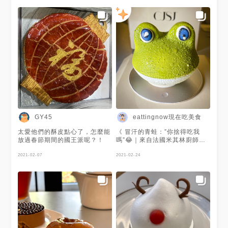
eattingnow現在吃美食
GY45
太愛他們的酥皮點心了，怎麼能
《 冒汗的青蛙：”你捨得吃我
放過春節期間的國王派呢？！
嗎”😂｜來自法國米其林廚師｜
台中 CJSJ法式甜點創意店 》
2021-02-07
想每天看美食貼文👉IG立即追
2021-02-24
蹤 @eattingnow • ✔ Frog青蛙
- 200元 -👏 👏 👏 👏 👏 來到台
中必朝聖的精緻甜點CJSJ 首先
店面的環境裝潢非常的乾淨舒服
時尚 每道甜點都非常的精緻 看
了都非常想吃 點了比較特別的
青蛙蛋糕 切開蛋糕 裡面有日本
柚子輕慕斯、巧克力蛋糕、榛果