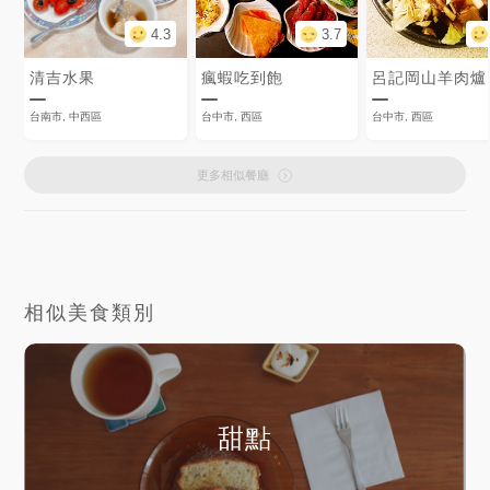
4.3
3.7
清吉水果
瘋蝦吃到飽
呂記岡山羊肉爐
台南市, 中西區
台中市, 西區
台中市, 西區
更多相似餐廳
相似美食類別
甜點