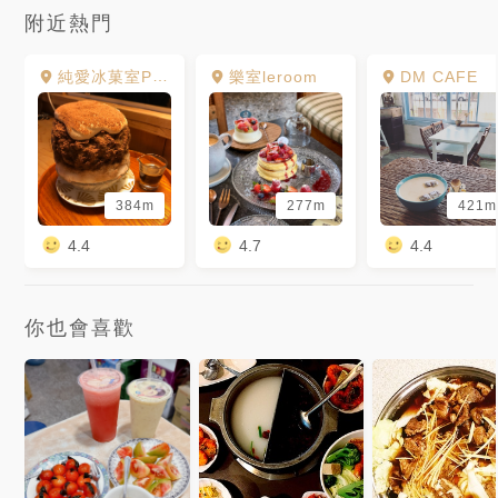
附近熱門
純愛冰菓室PUPPY LOVE
樂室leroom
DM CAFE
384m
277m
421m
4.4
4.7
4.4
你也會喜歡