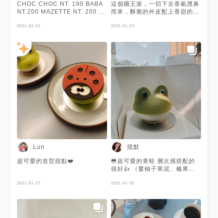
CHOC CHOC NT. 190 BABA
這個國王派，一切下去香氣撲鼻
NT.200 MAZETTE NT. 200 皇
而來，酥脆的外皮配上香甜的內
家日本櫻花（ice）NT.170
餡，入口就是滿滿的幸福感，而
2021-02-24
且雖是酥皮卻一點也不讓人覺得
2021-01-23
油膩！
摸默
Lun
超可愛的造型甜點❤️
🐸超可愛的青蛙 層次感搭配的
很好👍 （薑柚子果泥、榛果青
檸脆餅、巧克力起士蛋糕、日本
2021-01-27
柚子輕慕斯） 時間上這次外帶
2021-01-20
下次去會內用的