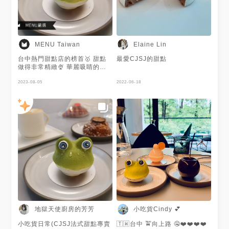
MENU Taiwan
Elaine Lin
台中熱門甜點店的榜首🥇 甜點
最愛CJSJ的甜點
做得非常精緻🍨 華麗吸睛的像
是藝術品😍 充滿創意及藝術感
👨‍🎨 來台中絕對要來朝聖👍 謝
2023-08-05
2022-06-18
謝@地獄天使廚房的芳芳提供美
照❤️
地獄天使廚房的芳芳
小吃貨Cindy 💕
小吃貨日常(CJSJ法式甜點專賣
🇹🇼台中 🚖向上路 🤤❤️❤️❤️❤️