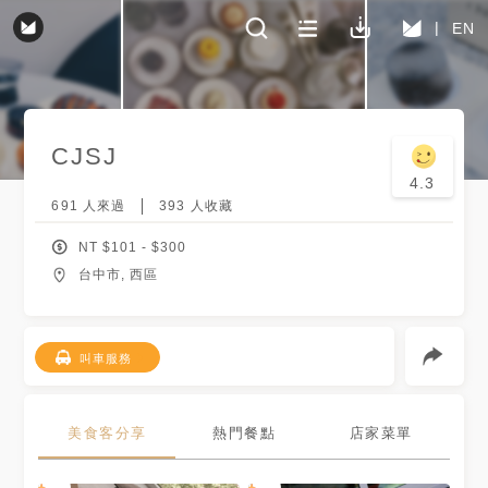
EN
CJSJ
4.3
691
人來過
393
人收藏
NT $
101
- $
300
台中市, 西區
叫車服務
美食客分享
熱門餐點
店家菜單